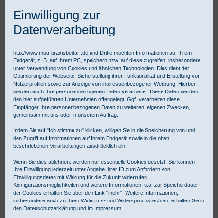
Einwilligung zur
Datenverarbeitung
http://www.msg-praxisbedarf.de
und Dritte möchten Informationen auf Ihrem
Endgerät, z. B. auf Ihrem PC, speichern bzw. auf diese zugreifen, insbesondere
Praxisbedarf Shop
Diagnostik
Allgemeine Diagnostik
Reflexhämmer
unter Verwendung von Cookies und ähnlichen Technologien. Dies dient der
Luxamed Reflexhammer nach Trömner WEISS
Optimierung der Webseite, Sicherstellung ihrer Funktionalität und Erstellung von
Nutzerprofilen sowie zur Anzeige von interessenbezogener Werbung. Hierbei
werden auch Ihre personenbezogenen Daten verarbeitet. Diese Daten werden
den hier aufgeführten Unternehmen offengelegt. Ggf. verarbeiten diese
Empfänger Ihre personenbezogenen Daten zu weiteren, eigenen Zwecken,
gemeinsam mit uns oder in unserem Auftrag.
Indem Sie auf "Ich stimme zu" klicken, willigen Sie in die Speicherung von und
den Zugriff auf Informationen auf Ihrem Endgerät sowie in die oben
beschriebenen Verarbeitungen ausdrücklich ein.
Wenn Sie dies ablehnen, werden nur essentielle Cookies gesetzt. Sie können
Ihre Einwilligung jederzeit unter Angabe Ihrer ID zum Anfordern von
Einwilligungsdaten mit Wirkung für die Zukunft widerrufen.
Konfigurationsmöglichkeiten und weitere Informationen, u.a. zur Speicherdauer
der Cookies erhalten Sie über den Link "mehr". Weitere Informationen,
insbesondere auch zu Ihren Widerrufs- und Widerspruchsrechten, erhalten Sie in
den
Datenschutzerklärung
und im
Impressum
.