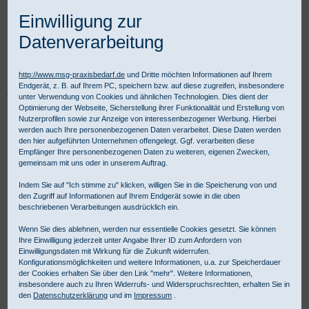
Einwilligung zur
Datenverarbeitung
http://www.msg-praxisbedarf.de
und Dritte möchten Informationen auf Ihrem
Endgerät, z. B. auf Ihrem PC, speichern bzw. auf diese zugreifen, insbesondere
Praxisbedarf Shop
Labor
Laborgeräte
Blutanalysegeräte
unter Verwendung von Cookies und ähnlichen Technologien. Dies dient der
LumiraDx Druckerpapier
Optimierung der Webseite, Sicherstellung ihrer Funktionalität und Erstellung von
Nutzerprofilen sowie zur Anzeige von interessenbezogener Werbung. Hierbei
werden auch Ihre personenbezogenen Daten verarbeitet. Diese Daten werden
den hier aufgeführten Unternehmen offengelegt. Ggf. verarbeiten diese
Empfänger Ihre personenbezogenen Daten zu weiteren, eigenen Zwecken,
gemeinsam mit uns oder in unserem Auftrag.
Indem Sie auf "Ich stimme zu" klicken, willigen Sie in die Speicherung von und
den Zugriff auf Informationen auf Ihrem Endgerät sowie in die oben
beschriebenen Verarbeitungen ausdrücklich ein.
Wenn Sie dies ablehnen, werden nur essentielle Cookies gesetzt. Sie können
Ihre Einwilligung jederzeit unter Angabe Ihrer ID zum Anfordern von
Einwilligungsdaten mit Wirkung für die Zukunft widerrufen.
Konfigurationsmöglichkeiten und weitere Informationen, u.a. zur Speicherdauer
der Cookies erhalten Sie über den Link "mehr". Weitere Informationen,
insbesondere auch zu Ihren Widerrufs- und Widerspruchsrechten, erhalten Sie in
den
Datenschutzerklärung
und im
Impressum
.