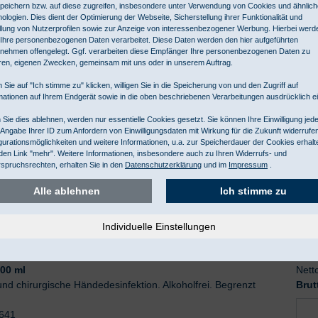
7641
peichern bzw. auf diese zugreifen, insbesondere unter Verwendung von Cookies und ähnlic
ologien. Dies dient der Optimierung der Webseite, Sicherstellung ihrer Funktionalität und
llung von Nutzerprofilen sowie zur Anzeige von interessenbezogener Werbung. Hierbei werd
Ihre personenbezogenen Daten verarbeitet. Diese Daten werden den hier aufgeführten
nehmen offengelegt. Ggf. verarbeiten diese Empfänger Ihre personenbezogenen Daten zu
ren, eigenen Zwecken, gemeinsam mit uns oder in unserem Auftrag.
 Sie auf "Ich stimme zu" klicken, willigen Sie in die Speicherung von und den Zugriff auf
mationen auf Ihrem Endgerät sowie in die oben beschriebenen Verarbeitungen ausdrücklich ei
00 ml
Nett
Sie dies ablehnen, werden nur essentielle Cookies gesetzt. Sie können Ihre Einwilligung jede
und chirurgische Händedesinfektion. Alkoholfrei. Begrenzt
Brut
 Angabe Ihrer ID zum Anfordern von Einwilligungsdaten mit Wirkung für die Zukunft widerrufe
gurationsmöglichkeiten und weitere Informationen, u.a. zur Speicherdauer der Cookies erhalt
den Link "mehr". Weitere Informationen, insbesondere auch zu Ihren Widerrufs- und
7641
spruchsrechten, erhalten Sie in den
Datenschutzerklärung
und im
Impressum
.
Alle ablehnen
Ich stimme zu
000 ml
Nett
und chirurgische Händedesinfektion. Alkoholfrei. Begrenzt
Brut
7641