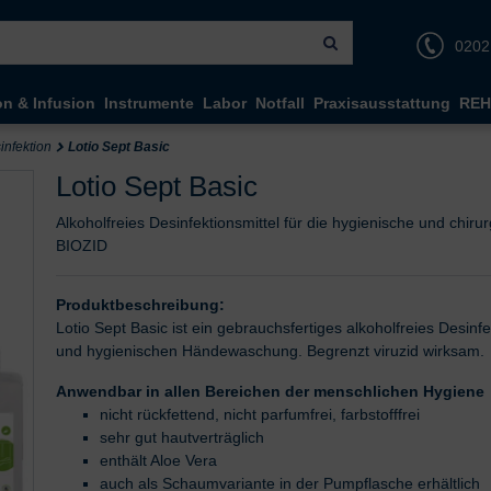
0202
on & Infusion
Instrumente
Labor
Notfall
Praxisausstattung
REH
nfektion
Lotio Sept Basic
Lotio Sept Basic
Alkoholfreies Desinfektionsmittel für die hygienische und chir
BIOZID
Produktbeschreibung:
Lotio Sept Basic ist ein gebrauchsfertiges alkoholfreies Desin
und hygienischen Händewaschung. Begrenzt viruzid wirksam.
Anwendbar in allen Bereichen der menschlichen Hygiene
nicht rückfettend, nicht parfumfrei, farbstofffrei
sehr gut hautverträglich
enthält Aloe Vera
auch als Schaumvariante in der Pumpflasche erhältlich