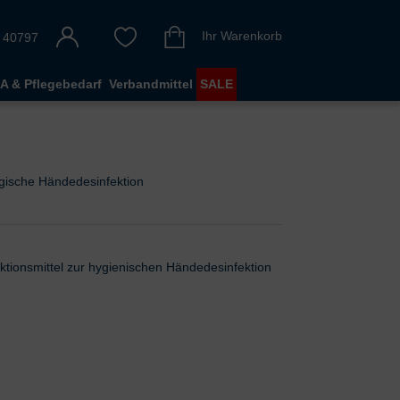
Ihr Warenkorb
 40797
A & Pflegebedarf
Verbandmittel
SALE
urgische Händedesinfektion
fektionsmittel zur hygienischen Händedesinfektion