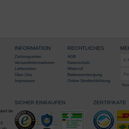
INFORMATION
RECHTLICHES
ME
E-
Zahlungsarten
AGB
Mail-
Versandinformationen
Datenschutz
Adre
Lieferzeiten
Widerruf
Pass
*
Über Uns
Batterieentsorgung
*
Impressum
Online Streitschlichtung
Pass
SICHER EINKAUFEN
ZERTIFIKATE
darf.de
93
6 90