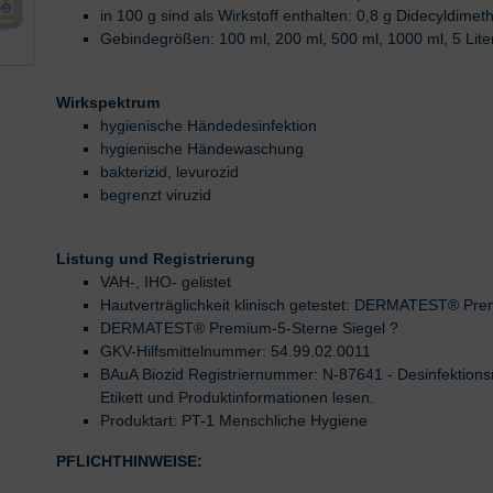
in 100 g sind als Wirkstoff enthalten: 0,8 g Didecyldim
Gebindegrößen: 100 ml, 200 ml, 500 ml, 1000 ml, 5 Liter
Wirkspektrum
hygienische Händedesinfektion
hygienische Händewaschung
bakterizid, levurozid
begrenzt viruzid
Listung und Registrierung
VAH-, IHO- gelistet
Hautverträglichkeit klinisch getestet
:
DERMATEST® Premi
DERMATEST® Premium-5-Sterne Siegel
?
GKV-Hilfsmittelnummer: 54.99.02.0011
BAuA Biozid Registriernummer: N-87641
- Desinfektions
Etikett und Produktinformationen lesen.
Produktart: PT-1 Menschliche Hygiene
PFLICHTHINWEISE: