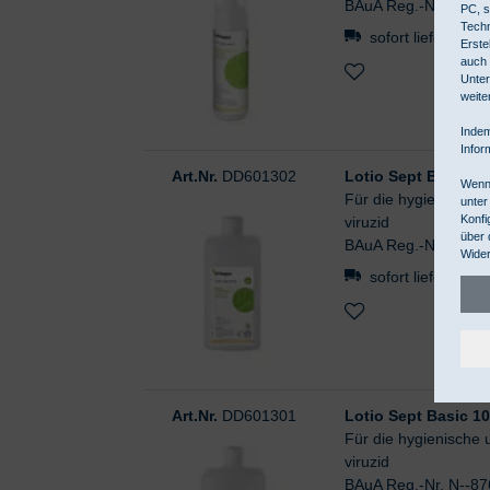
BAuA Reg.-Nr. N--8
PC, s
Techn
sofort lieferbar
Erste
auch 
Unter
weite
Indem
Infor
Art.Nr.
DD601302
Lotio Sept Basic 5
Wenn 
Für die hygienische 
unter
Konfi
viruzid
über 
BAuA Reg.-Nr. N--8
Wider
sofort lieferbar
Art.Nr.
DD601301
Lotio Sept Basic 1
Für die hygienische 
viruzid
BAuA Reg.-Nr. N--8