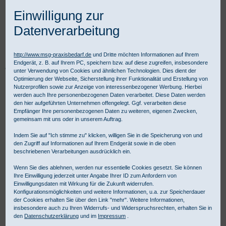
Einwilligung zur
Datenverarbeitung
http://www.msg-praxisbedarf.de
und Dritte möchten Informationen auf Ihrem
Endgerät, z. B. auf Ihrem PC, speichern bzw. auf diese zugreifen, insbesondere
Praxisbedarf Shop
Diagnostik
Fachspezifische Diagnostik
unter Verwendung von Cookies und ähnlichen Technologien. Dies dient der
EKG-Geräte und Zubehör
EKG Zubehör
Langzeit EKG-Cassette TDK
Optimierung der Webseite, Sicherstellung ihrer Funktionalität und Erstellung von
Nutzerprofilen sowie zur Anzeige von interessenbezogener Werbung. Hierbei
werden auch Ihre personenbezogenen Daten verarbeitet. Diese Daten werden
den hier aufgeführten Unternehmen offengelegt. Ggf. verarbeiten diese
Empfänger Ihre personenbezogenen Daten zu weiteren, eigenen Zwecken,
gemeinsam mit uns oder in unserem Auftrag.
Indem Sie auf "Ich stimme zu" klicken, willigen Sie in die Speicherung von und
den Zugriff auf Informationen auf Ihrem Endgerät sowie in die oben
beschriebenen Verarbeitungen ausdrücklich ein.
Wenn Sie dies ablehnen, werden nur essentielle Cookies gesetzt. Sie können
Ihre Einwilligung jederzeit unter Angabe Ihrer ID zum Anfordern von
Einwilligungsdaten mit Wirkung für die Zukunft widerrufen.
Konfigurationsmöglichkeiten und weitere Informationen, u.a. zur Speicherdauer
der Cookies erhalten Sie über den Link "mehr". Weitere Informationen,
insbesondere auch zu Ihren Widerrufs- und Widerspruchsrechten, erhalten Sie in
den
Datenschutzerklärung
und im
Impressum
.