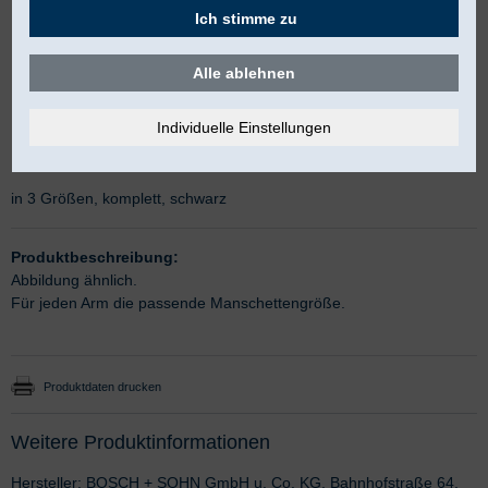
Ich stimme zu
Alle ablehnen
Klettmanschette für boso classico
in 3 Größen, komplett, schwarz
Produktbeschreibung:
Abbildung ähnlich.
Für jeden Arm die passende Manschettengröße.
Produktdaten drucken
Weitere Produktinformationen
Hersteller: BOSCH + SOHN GmbH u. Co. KG, Bahnhofstraße 64,