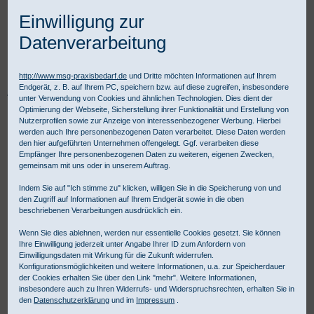
Einwilligung zur
Datenverarbeitung
http://www.msg-praxisbedarf.de
und Dritte möchten Informationen auf Ihrem
Endgerät, z. B. auf Ihrem PC, speichern bzw. auf diese zugreifen, insbesondere
Praxisbedarf Shop
Diagnostik
Allgemeine Diagnostik
unter Verwendung von Cookies und ähnlichen Technologien. Dies dient der
Blutdruckmessgeräte
Zubehör für Blutdruckmessgeräte
Boso
Optimierung der Webseite, Sicherstellung ihrer Funktionalität und Erstellung von
Klettmanschette für boso classico
Nutzerprofilen sowie zur Anzeige von interessenbezogener Werbung. Hierbei
werden auch Ihre personenbezogenen Daten verarbeitet. Diese Daten werden
den hier aufgeführten Unternehmen offengelegt. Ggf. verarbeiten diese
Empfänger Ihre personenbezogenen Daten zu weiteren, eigenen Zwecken,
gemeinsam mit uns oder in unserem Auftrag.
Indem Sie auf "Ich stimme zu" klicken, willigen Sie in die Speicherung von und
den Zugriff auf Informationen auf Ihrem Endgerät sowie in die oben
beschriebenen Verarbeitungen ausdrücklich ein.
Wenn Sie dies ablehnen, werden nur essentielle Cookies gesetzt. Sie können
Ihre Einwilligung jederzeit unter Angabe Ihrer ID zum Anfordern von
Einwilligungsdaten mit Wirkung für die Zukunft widerrufen.
Konfigurationsmöglichkeiten und weitere Informationen, u.a. zur Speicherdauer
der Cookies erhalten Sie über den Link "mehr". Weitere Informationen,
insbesondere auch zu Ihren Widerrufs- und Widerspruchsrechten, erhalten Sie in
den
Datenschutzerklärung
und im
Impressum
.