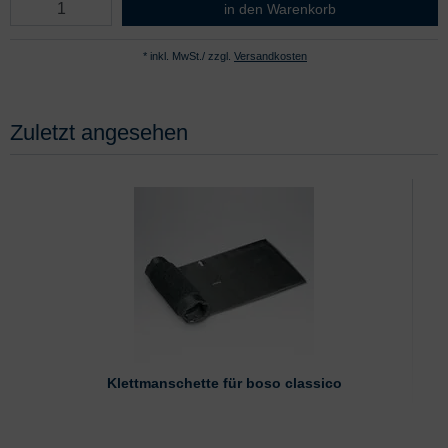
Klettmanschette komplett 8 x 20 c
in den Warenkorb
* inkl. MwSt./ zzgl.
Versandkosten
Zuletzt angesehen
Klettmanschette für boso classico