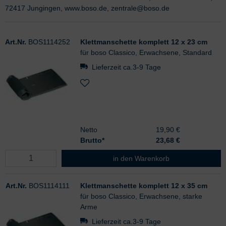
72417 Jungingen, www.boso.de, zentrale@boso.de
Art.Nr.
BOS1114252
Klettmanschette komplett 12 x 23 cm
für boso Classico, Erwachsene, Standard
Lieferzeit ca.3-9 Tage
Netto
19,90 €
Brutto*
23,68
€
Klettmanschette komplett 12 x 23 
in den Warenkorb
Art.Nr.
BOS1114111
Klettmanschette komplett 12 x 35 cm
für boso Classico, Erwachsene, starke
Arme
Lieferzeit ca.3-9 Tage