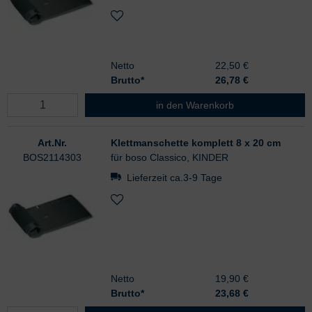
Netto
22,50 €
Brutto*
26,78
€
Klettmanschette komplett 12 x 35 
in den Warenkorb
Art.Nr.
Klettmanschette komplett 8 x 20 cm
BOS2114303
für boso Classico, KINDER
Lieferzeit ca.3-9 Tage
Netto
19,90 €
Brutto*
23,68
€