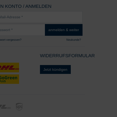
IN KONTO / ANMELDEN
sse
wort
anmelden & weiter
wort vergessen?
Neukunde?
WIDERRUFSFORMULAR
Jetzt kündigen