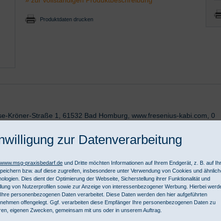
Produktdaten drucken
lse-Kröner-Straße 1, 61532 Bad Homburg, www.fresenius-kabi.com, 0
nwilligung zur Datenverarbeitung
//www.msg-praxisbedarf.de
und Dritte möchten Informationen auf Ihrem Endgerät, z. B. auf I
enösen und intraarteriellen Infusionen nach DIN 58362-SL-P.
peichern bzw. auf diese zugreifen, insbesondere unter Verwendung von Cookies und ähnlic
ologien. Dies dient der Optimierung der Webseite, Sicherstellung ihrer Funktionalität und
m
llung von Nutzerprofilen sowie zur Anzeige von interessenbezogener Werbung. Hierbei werd
Ihre personenbezogenen Daten verarbeitet. Diese Daten werden den hier aufgeführten
nehmen offengelegt. Ggf. verarbeiten diese Empfänger Ihre personenbezogenen Daten zu
ren, eigenen Zwecken, gemeinsam mit uns oder in unserem Auftrag.