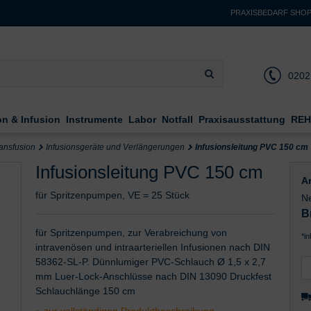
PRAXISBEDARF SHO
0202
on & Infusion
Instrumente
Labor
Notfall
Praxisausstattung
REH
ransfusion
Infusionsgeräte und Verlängerungen
Infusionsleitung PVC 150 cm
Infusionsleitung PVC 150 cm
Ar
für Spritzenpumpen, VE = 25 Stück
Ne
B
für Spritzenpumpen, zur Verabreichung von
*i
intravenösen und intraarteriellen Infusionen nach DIN
58362-SL-P. Dünnlumiger PVC-Schlauch Ø 1,5 x 2,7
mm Luer-Lock-Anschlüsse nach DIN 13090 Druckfest
Schlauchlänge 150 cm
» zur vollständigen Produktbeschreibung