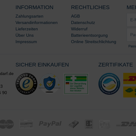
INFORMATION
RECHTLICHES
ME
E-
Zahlungsarten
AGB
Mail-
Versandinformationen
Datenschutz
Adre
Lieferzeiten
Widerruf
Pass
*
Über Uns
Batterieentsorgung
*
Impressum
Online Streitschlichtung
Pass
SICHER EINKAUFEN
ZERTIFIKATE
darf.de
93
6 90