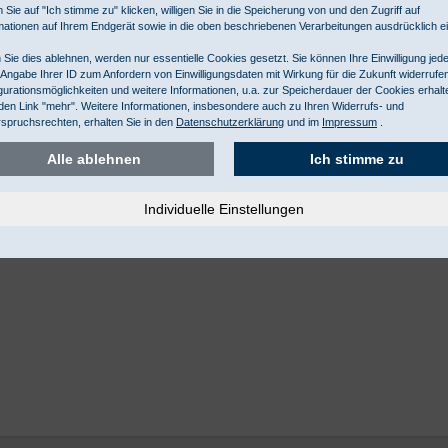
 Sie auf "Ich stimme zu" klicken, willigen Sie in die Speicherung von und den Zugriff auf
mationen auf Ihrem Endgerät sowie in die oben beschriebenen Verarbeitungen ausdrücklich ei
Sie dies ablehnen, werden nur essentielle Cookies gesetzt. Sie können Ihre Einwilligung jede
 Angabe Ihrer ID zum Anfordern von Einwilligungsdaten mit Wirkung für die Zukunft widerrufe
gurationsmöglichkeiten und weitere Informationen, u.a. zur Speicherdauer der Cookies erhalt
den Link "mehr". Weitere Informationen, insbesondere auch zu Ihren Widerrufs- und
spruchsrechten, erhalten Sie in den
Datenschutzerklärung
und im
Impressum
.
Alle ablehnen
Ich stimme zu