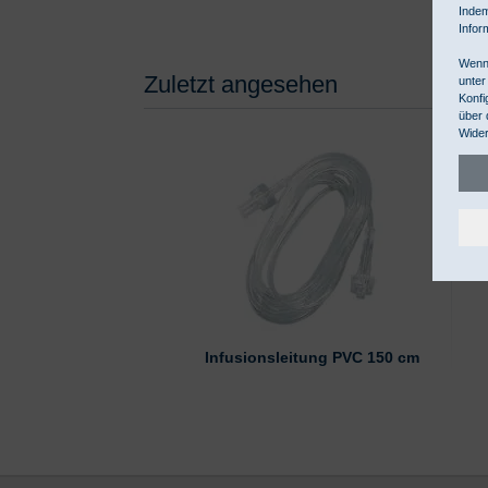
Indem
Infor
Wenn 
Zuletzt angesehen
unter
Konfi
über 
Wider
Infusionsleitung PVC 150 cm