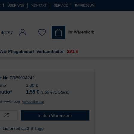
P
ÜBER UNS
KONTAKT
SERVICE
IMPRESSUM
Ihr Warenkorb
 40797
A & Pflegebedarf
Verbandmittel
SALE
t.Nr.
FRE9004242
tto
1,30 €
rutto*
1,55
€
(1.55 € /1 Stück)
nkl. MwSt./ zzgl.
Versandkosten
Infusionsleitung PVC 150 cm
in den Warenkorb
Lieferzeit ca.3-9 Tage