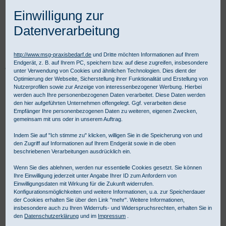
Einwilligung zur
Datenverarbeitung
http://www.msg-praxisbedarf.de
und Dritte möchten Informationen auf Ihrem
Endgerät, z. B. auf Ihrem PC, speichern bzw. auf diese zugreifen, insbesondere
Praxisbedarf Shop
Hygiene
Hygienepapiere
unter Verwendung von Cookies und ähnlichen Technologien. Dies dient der
Liegenpapier und Schutzunterlagen
IDEAL Liegen Tissue
Optimierung der Webseite, Sicherstellung ihrer Funktionalität und Erstellung von
Nutzerprofilen sowie zur Anzeige von interessenbezogener Werbung. Hierbei
werden auch Ihre personenbezogenen Daten verarbeitet. Diese Daten werden
den hier aufgeführten Unternehmen offengelegt. Ggf. verarbeiten diese
Empfänger Ihre personenbezogenen Daten zu weiteren, eigenen Zwecken,
gemeinsam mit uns oder in unserem Auftrag.
Indem Sie auf "Ich stimme zu" klicken, willigen Sie in die Speicherung von und
den Zugriff auf Informationen auf Ihrem Endgerät sowie in die oben
beschriebenen Verarbeitungen ausdrücklich ein.
Wenn Sie dies ablehnen, werden nur essentielle Cookies gesetzt. Sie können
Ihre Einwilligung jederzeit unter Angabe Ihrer ID zum Anfordern von
Einwilligungsdaten mit Wirkung für die Zukunft widerrufen.
Konfigurationsmöglichkeiten und weitere Informationen, u.a. zur Speicherdauer
der Cookies erhalten Sie über den Link "mehr". Weitere Informationen,
insbesondere auch zu Ihren Widerrufs- und Widerspruchsrechten, erhalten Sie in
den
Datenschutzerklärung
und im
Impressum
.