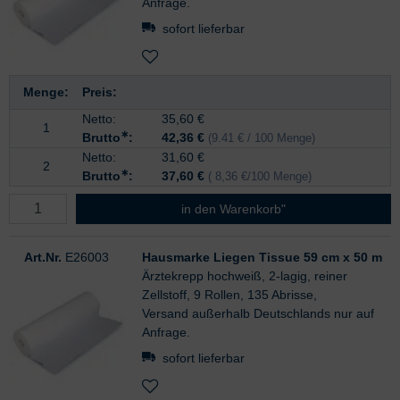
Anfrage.
sofort lieferbar
Menge:
Preis:
Netto:
35,60
€
1
∗
Brutto
:
42,36 €
(9.41 € / 100 Menge)
Netto:
31,60 €
2
∗
Brutto
:
37,60 €
( 8,36 €/100 Menge)
in den Warenkorb"
Art.Nr.
E26003
Hausmarke Liegen Tissue 59 cm x 50 m
Ärztekrepp hochweiß, 2-lagig, reiner
Zellstoff, 9 Rollen, 135 Abrisse,
Versand außerhalb Deutschlands nur auf
Anfrage.
sofort lieferbar