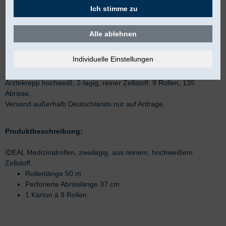
Ich stimme zu
Alle ablehnen
IDEAL Liegen Tissue
Ärztekrepp hochweiß, 2-lagig, reiner Zellstoff, 9 Rollen, 135
Abrisse,
Versand außerhalb Deutschlands nur auf Anfrage.
Produktbeschreibung:
IDEAL Medizinalrollen, zweilagig, aus reinem, hochweißem
Zellstoff.
Rollenlänge 50 m
Perforierte Abrisslänge 37 cm
1 Karton à 9 Rollen