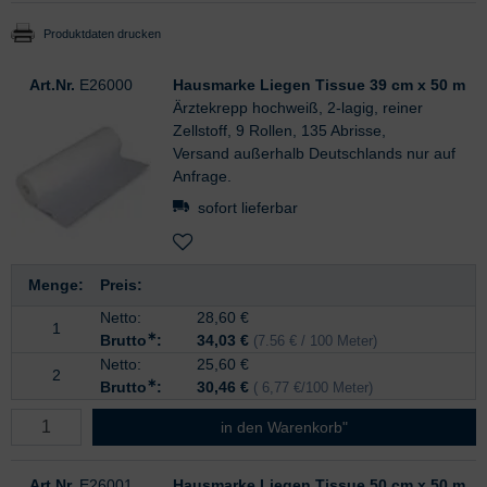
Produktdaten drucken
Art.Nr.
E26000
Hausmarke Liegen Tissue 39 cm x 50 m
Ärztekrepp hochweiß, 2-lagig, reiner
Zellstoff, 9 Rollen, 135 Abrisse,
Versand außerhalb Deutschlands nur auf
Anfrage.
sofort lieferbar
Menge:
Preis:
Netto:
28,60
€
1
∗
Brutto
:
34,03 €
(7.56 € / 100 Meter)
Netto:
25,60 €
2
∗
Brutto
:
30,46 €
( 6,77 €/100 Meter)
in den Warenkorb"
Art.Nr.
E26001
Hausmarke Liegen Tissue 50 cm x 50 m