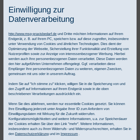
Einwilligung zur
Datenverarbeitung
http://www.msg-praxisbedarf.de
und Dritte möchten Informationen auf Ihrem
Endgerät, z. B. auf Ihrem PC, speichern bzw. auf diese zugreifen, insbesondere
Praxisbedarf Shop
Diagnostik
Stromquellen und Leuchtmittel
unter Verwendung von Cookies und ähnlichen Technologien. Dies dient der
HEINE XHL Xenon Halogenlampen
Ophthalmologische Geräte
Optimierung der Webseite, Sicherstellung ihrer Funktionalität und Erstellung von
Skiaskope
HEINE Xenon-Halogen Lampe 2,5 V
Nutzerprofilen sowie zur Anzeige von interessenbezogener Werbung. Hierbei
werden auch Ihre personenbezogenen Daten verarbeitet. Diese Daten werden
den hier aufgeführten Unternehmen offengelegt. Ggf. verarbeiten diese
Empfänger Ihre personenbezogenen Daten zu weiteren, eigenen Zwecken,
gemeinsam mit uns oder in unserem Auftrag.
Indem Sie auf "Ich stimme zu" klicken, willigen Sie in die Speicherung von und
den Zugriff auf Informationen auf Ihrem Endgerät sowie in die oben
beschriebenen Verarbeitungen ausdrücklich ein.
Wenn Sie dies ablehnen, werden nur essentielle Cookies gesetzt. Sie können
Ihre Einwilligung jederzeit unter Angabe Ihrer ID zum Anfordern von
Einwilligungsdaten mit Wirkung für die Zukunft widerrufen.
Konfigurationsmöglichkeiten und weitere Informationen, u.a. zur Speicherdauer
der Cookies erhalten Sie über den Link "mehr". Weitere Informationen,
insbesondere auch zu Ihren Widerrufs- und Widerspruchsrechten, erhalten Sie in
den
Datenschutzerklärung
und im
Impressum
.