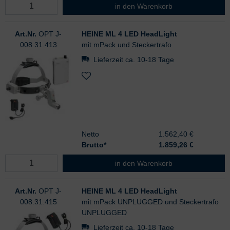
HEINE ML 4 LED HeadLight
in den Warenkorb
Art.Nr.
OPT J-
HEINE ML 4 LED HeadLight
008.31.413
mit mPack und Steckertrafo
Lieferzeit ca. 10-18 Tage
Netto
1.562,40 €
Brutto*
1.859,26
€
HEINE ML 4 LED HeadLight
in den Warenkorb
Art.Nr.
OPT J-
HEINE ML 4 LED HeadLight
008.31.415
mit mPack UNPLUGGED und Steckertrafo
UNPLUGGED
Lieferzeit ca. 10-18 Tage