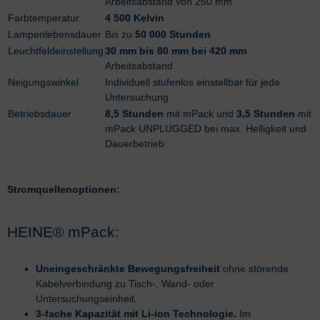
Arbeitsabstand von 250 mm
Farbtemperatur
4 500 Kelvin
Lampenlebensdauer
Bis zu
50 000 Stunden
Leuchtfeldeinstellung
30 mm bis 80 mm bei 420 mm
Arbeitsabstand
Neigungswinkel
Individuell stufenlos einstellbar für jede
Untersuchung
Betriebsdauer
8,5 Stunden
mit mPack und
3,5 Stunden
mit
mPack UNPLUGGED bei max. Helligkeit und
Dauerbetrieb
Stromquellenoptionen:
HEINE® mPack:
Uneingeschränkte Bewegungsfreiheit
ohne störende
Kabelverbindung zu Tisch-, Wand- oder
Untersuchungseinheit.
3-fache Kapazität mit Li-ion Technologie.
Im