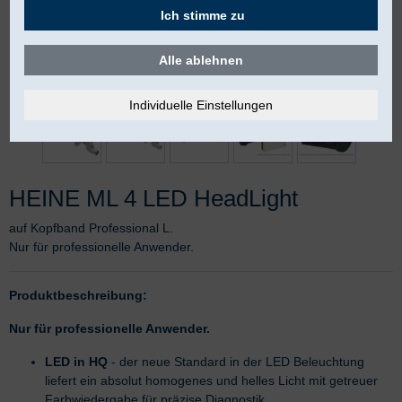
Ich stimme zu
Alle ablehnen
HEINE ML 4 LED HeadLight
auf Kopfband Professional L.
Nur für professionelle Anwender.
Produktbeschreibung:
Nur für professionelle Anwender.
LED in HQ
- der neue Standard in der LED Beleuchtung
liefert ein absolut homogenes und helles Licht mit getreuer
Farbwiedergabe für präzise Diagnostik.