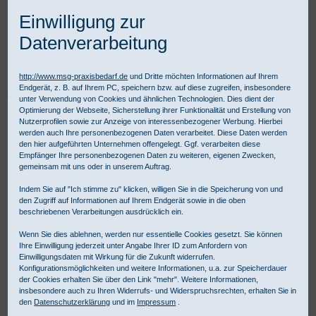
Einwilligung zur
Datenverarbeitung
http://www.msg-praxisbedarf.de
und Dritte möchten Informationen auf Ihrem
Endgerät, z. B. auf Ihrem PC, speichern bzw. auf diese zugreifen, insbesondere
Praxisbedarf Shop
Diagnostik
Fachspezifische Diagnostik
unter Verwendung von Cookies und ähnlichen Technologien. Dies dient der
Binokulare Lupen & Kopfleuchten
Kopfleuchten
Optimierung der Webseite, Sicherstellung ihrer Funktionalität und Erstellung von
HEINE ML 4 LED HeadLight
Nutzerprofilen sowie zur Anzeige von interessenbezogener Werbung. Hierbei
werden auch Ihre personenbezogenen Daten verarbeitet. Diese Daten werden
den hier aufgeführten Unternehmen offengelegt. Ggf. verarbeiten diese
Empfänger Ihre personenbezogenen Daten zu weiteren, eigenen Zwecken,
gemeinsam mit uns oder in unserem Auftrag.
Indem Sie auf "Ich stimme zu" klicken, willigen Sie in die Speicherung von und
den Zugriff auf Informationen auf Ihrem Endgerät sowie in die oben
beschriebenen Verarbeitungen ausdrücklich ein.
Wenn Sie dies ablehnen, werden nur essentielle Cookies gesetzt. Sie können
Ihre Einwilligung jederzeit unter Angabe Ihrer ID zum Anfordern von
Einwilligungsdaten mit Wirkung für die Zukunft widerrufen.
Konfigurationsmöglichkeiten und weitere Informationen, u.a. zur Speicherdauer
der Cookies erhalten Sie über den Link "mehr". Weitere Informationen,
insbesondere auch zu Ihren Widerrufs- und Widerspruchsrechten, erhalten Sie in
den
Datenschutzerklärung
und im
Impressum
.