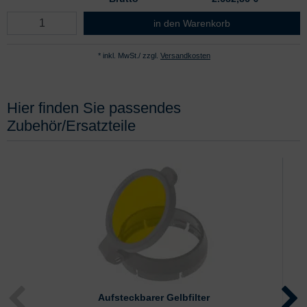
HEINE ML 4 LED HeadLight
in den Warenkorb
* inkl. MwSt./ zzgl.
Versandkosten
Hier finden Sie passendes
Zubehör/Ersatzteile
Aufsteckbarer Gelbfilter