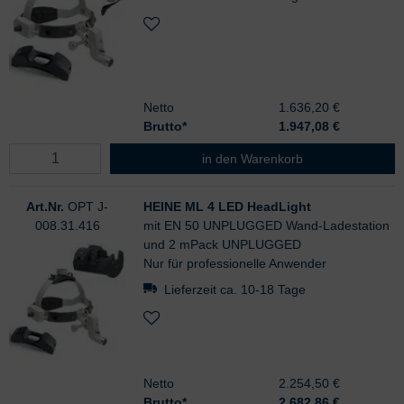
Netto
1.636,20 €
Brutto*
1.947,08
€
HEINE ML 4 LED HeadLight
in den Warenkorb
Art.Nr.
OPT J-
HEINE ML 4 LED HeadLight
008.31.416
mit EN 50 UNPLUGGED Wand-Ladestation
und 2 mPack UNPLUGGED
Nur für professionelle Anwender
Lieferzeit ca. 10-18 Tage
Netto
2.254,50 €
Brutto*
2.682,86
€