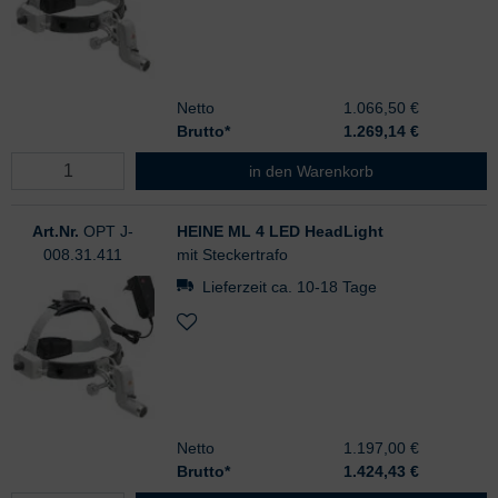
Netto
1.066,50 €
Brutto*
1.269,14
€
HEINE ML 4 LED HeadLight
in den Warenkorb
Art.Nr.
OPT J-
HEINE ML 4 LED HeadLight
008.31.411
mit Steckertrafo
Lieferzeit ca. 10-18 Tage
Netto
1.197,00 €
Brutto*
1.424,43
€