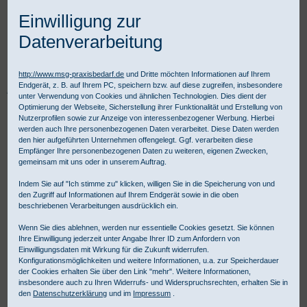
Einwilligung zur
Datenverarbeitung
http://www.msg-praxisbedarf.de
und Dritte möchten Informationen auf Ihrem
Endgerät, z. B. auf Ihrem PC, speichern bzw. auf diese zugreifen, insbesondere
Praxisbedarf Shop
Diagnostik
Fachspezifische Diagnostik
unter Verwendung von Cookies und ähnlichen Technologien. Dies dient der
Ophthalmologie
Kombinierte Diagnostik Sets
Optimierung der Webseite, Sicherstellung ihrer Funktionalität und Erstellung von
HEINE K 180 LED F. O. USB Diagnostik Set 3,5 V
Nutzerprofilen sowie zur Anzeige von interessenbezogener Werbung. Hierbei
werden auch Ihre personenbezogenen Daten verarbeitet. Diese Daten werden
den hier aufgeführten Unternehmen offengelegt. Ggf. verarbeiten diese
Empfänger Ihre personenbezogenen Daten zu weiteren, eigenen Zwecken,
gemeinsam mit uns oder in unserem Auftrag.
Indem Sie auf "Ich stimme zu" klicken, willigen Sie in die Speicherung von und
den Zugriff auf Informationen auf Ihrem Endgerät sowie in die oben
beschriebenen Verarbeitungen ausdrücklich ein.
Wenn Sie dies ablehnen, werden nur essentielle Cookies gesetzt. Sie können
Ihre Einwilligung jederzeit unter Angabe Ihrer ID zum Anfordern von
Einwilligungsdaten mit Wirkung für die Zukunft widerrufen.
Konfigurationsmöglichkeiten und weitere Informationen, u.a. zur Speicherdauer
der Cookies erhalten Sie über den Link "mehr". Weitere Informationen,
insbesondere auch zu Ihren Widerrufs- und Widerspruchsrechten, erhalten Sie in
den
Datenschutzerklärung
und im
Impressum
.