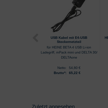
USB Kabel mit E4-USB
H
Steckernetzteil
für HEINE BETA 4 USB Li-ion
Ladegriff, mPack mini und DELTA 30/
DELTAone
Netto:
54,80
€
Brutto*:
65,22 €
Zuletzt angesehen