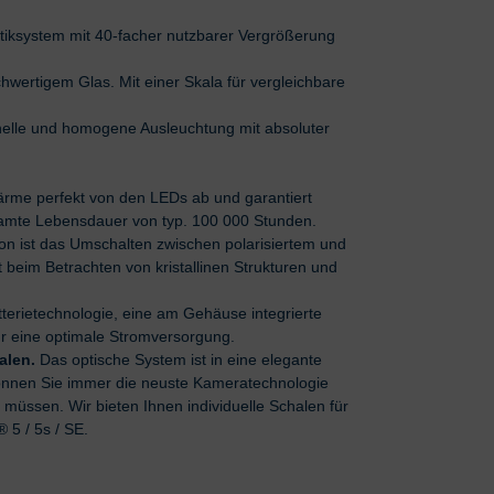
iksystem mit 40-facher nutzbarer Vergrößerung
wertigem Glas. Mit einer Skala für vergleichbare
helle und homogene Ausleuchtung mit absoluter
Wärme perfekt von den LEDs ab und garantiert
esamte Lebensdauer von typ. 100 000 Stunden.
ion ist das Umschalten zwischen polarisiertem und
t beim Betrachten von kristallinen Strukturen und
erietechnologie, eine am Gehäuse integrierte
r eine optimale Stromversorgung.
alen.
Das optische System ist in eine elegante
o können Sie immer die neuste Kameratechnologie
müssen. Wir bieten Ihnen individuelle Schalen für
 5 / 5s / SE.