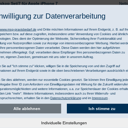
skop Set/7 für Apple iPhone 7
Nett
ibe mit Skala, USB Kabel und Steckernetzteil,
Brut
nwilligung zur Datenverarbeitung
phone iC 1/7
-18 Tage
//www.msg-praxisbedarf.de
und Dritte möchten Informationen auf Ihrem Endgerät, z. B. auf I
peichern bzw. auf diese zugreifen, insbesondere unter Verwendung von Cookies und ähnlic
ologien. Dies dient der Optimierung der Webseite, Sicherstellung ihrer Funktionalität und
llung von Nutzerprofilen sowie zur Anzeige von interessenbezogener Werbung. Hierbei werd
Ihre personenbezogenen Daten verarbeitet. Diese Daten werden den hier aufgeführten
nehmen offengelegt. Ggf. verarbeiten diese Empfänger Ihre personenbezogenen Daten zu
ren, eigenen Zwecken, gemeinsam mit uns oder in unserem Auftrag.
 Sie auf "Ich stimme zu" klicken, willigen Sie in die Speicherung von und den Zugriff auf
mationen auf Ihrem Endgerät sowie in die oben beschriebenen Verarbeitungen ausdrücklich ei
kop Set/6 für Apple iPhone 6 / 6s
Nett
ibe mit Skala, USB Kabel und Steckernetzteil,
Brut
Sie dies ablehnen, werden nur essentielle Cookies gesetzt. Sie können Ihre Einwilligung jede
phone iC 1/6
 Angabe Ihrer ID zum Anfordern von Einwilligungsdaten mit Wirkung für die Zukunft widerrufe
gurationsmöglichkeiten und weitere Informationen, u.a. zur Speicherdauer der Cookies erhalt
-18 Tage
den Link "mehr". Weitere Informationen, insbesondere auch zu Ihren Widerrufs- und
spruchsrechten, erhalten Sie in den
Datenschutzerklärung
und im
Impressum
.
Alle ablehnen
Ich stimme zu