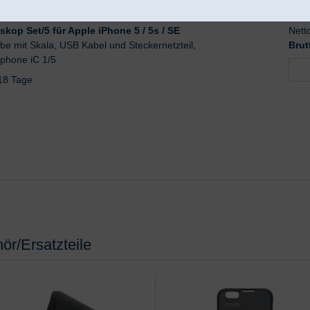
kop Set/5 für Apple iPhone 5 / 5s / SE
Nett
ibe mit Skala, USB Kabel und Steckernetzteil,
Brut
phone iC 1/5
-18 Tage
ör/Ersatzteile