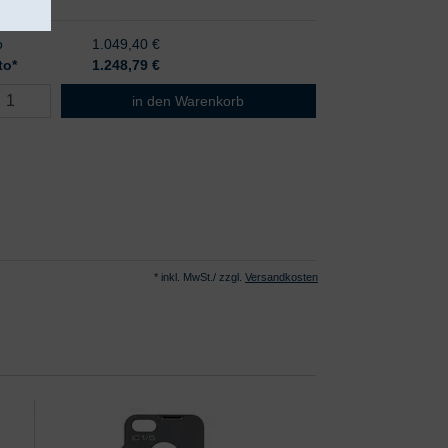
o
1.049,40 €
to*
1.248,79
€
HEINE iC 1 Dermatoskop Set/5 für Apple iPhone 5 
in den Warenkorb
* inkl. MwSt./ zzgl.
Versandkosten