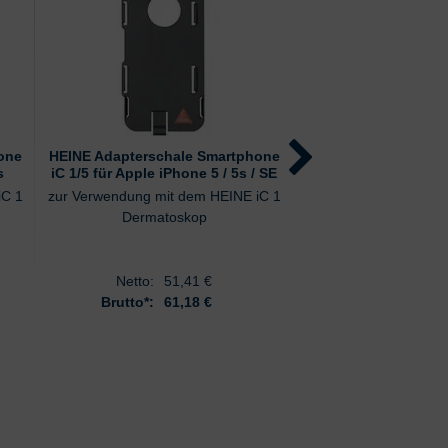
one
HEINE Adapterschale Smartphone
HEINE Adapterschal
s
iC 1/5 für Apple iPhone 5 / 5s / SE
iC 1/T6 für Apple i
Generati
iC 1
zur Verwendung mit dem HEINE iC 1
zur Verwendung mit d
Dermatoskop
Dermatos
Netto:
51,41
€
Netto:
51,
Brutto*:
61,18 €
Brutto*:
61,