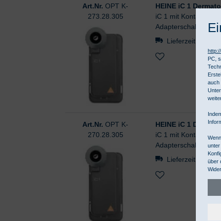
Art.Nr.
OPT K-
HEINE iC 1 Dermato
273.28.305
iC 1 mit Kontaktsche
Ei
Adapterschale Smart
Lieferzeit ca. 10
http:
PC, s
Techn
Erste
auch 
Unter
weite
Indem
Infor
Art.Nr.
OPT K-
HEINE iC 1 Dermatos
270.28.305
iC 1 mit Kontaktsche
Wenn 
Adapterschale Smart
unter
Konfi
Lieferzeit ca. 10
über 
Wider