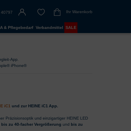
Ihr Warenkorb
 40797
A & Pflegebedarf
Verbandmittel
SALE
gleit-App.
Apple® iPhone®
E iC1
und zur HEINE iC1 App.
ner Präzisionsoptik und einzigartiger HEINE LED
t
bis zu 40-facher Vergrößerung
und
bis zu