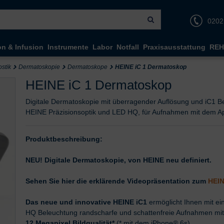
0202
on & Infusion
Instrumente
Labor
Notfall
Praxisausstattung
REH
stik
Dermatoskopie
Dermatoskope
HEINE iC 1 Dermatoskop
HEINE iC 1 Dermatoskop
Digitale Dermatoskopie mit überragender Auflösung und iC1 Be
HEINE Präzisionsoptik und LED HQ, für Aufnahmen mit dem 
Produktbeschreibung:
NEU! Digitale Dermatoskopie, von HEINE neu definiert.
Sehen Sie hier die erklärende Videopräsentation zum
HEIN
Das neue und innovative HEINE iC1
ermöglicht Ihnen mit ei
HQ Beleuchtung randscharfe und schattenfreie Aufnahmen mi
12 Megapixel Bildqualität*
(* mit dem iPhone® 6s).