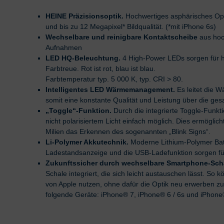
HEINE Präzisionsoptik.
Hochwertiges asphärisches Opt
und bis zu 12 Megapixel* Bildqualität. (*mit iPhone 6s)
Wechselbare und reinigbare Kontaktscheibe
aus hoch
Aufnahmen
LED HQ-Beleuchtung.
4 High-Power LEDs sorgen für 
Farbtreue. Rot ist rot, blau ist blau.
Farbtemperatur typ. 5 000 K, typ. CRI > 80.
Intelligentes LED Wärmemanagement.
Es leitet die 
somit eine konstante Qualität und Leistung über die g
„Toggle“-Funktion.
Durch die integrierte Toggle-Funkt
nicht polarisiertem Licht einfach möglich. Dies ermöglich
Milien das Erkennen des sogenannten „Blink Signs“.
Li-Polymer Akkutechnik.
Moderne Lithium-Polymer Batt
Ladestandsanzeige und die USB-Ladefunktion sorgen fü
Zukunftssicher durch wechselbare Smartphone-Sch
Schale integriert, die sich leicht austauschen lässt. S
von Apple nutzen, ohne dafür die Optik neu erwerben zu 
folgende Geräte: iPhone® 7, iPhone® 6 / 6s und iPhone®