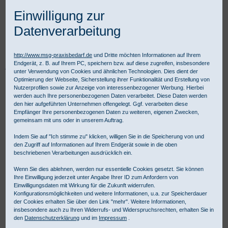
Einwilligung zur
Datenverarbeitung
http://www.msg-praxisbedarf.de
und Dritte möchten Informationen auf Ihrem
Endgerät, z. B. auf Ihrem PC, speichern bzw. auf diese zugreifen, insbesondere
Praxisbedarf Shop
Diagnostik
Fachspezifische Diagnostik
unter Verwendung von Cookies und ähnlichen Technologien. Dies dient der
Ophthalmologie
Ophthalmologie-Zubehör
Optimierung der Webseite, Sicherstellung ihrer Funktionalität und Erstellung von
HEINE Hartschalenetui für C-262 / C-145
Nutzerprofilen sowie zur Anzeige von interessenbezogener Werbung. Hierbei
werden auch Ihre personenbezogenen Daten verarbeitet. Diese Daten werden
den hier aufgeführten Unternehmen offengelegt. Ggf. verarbeiten diese
Empfänger Ihre personenbezogenen Daten zu weiteren, eigenen Zwecken,
gemeinsam mit uns oder in unserem Auftrag.
Indem Sie auf "Ich stimme zu" klicken, willigen Sie in die Speicherung von und
den Zugriff auf Informationen auf Ihrem Endgerät sowie in die oben
beschriebenen Verarbeitungen ausdrücklich ein.
Wenn Sie dies ablehnen, werden nur essentielle Cookies gesetzt. Sie können
Ihre Einwilligung jederzeit unter Angabe Ihrer ID zum Anfordern von
Einwilligungsdaten mit Wirkung für die Zukunft widerrufen.
Konfigurationsmöglichkeiten und weitere Informationen, u.a. zur Speicherdauer
der Cookies erhalten Sie über den Link "mehr". Weitere Informationen,
insbesondere auch zu Ihren Widerrufs- und Widerspruchsrechten, erhalten Sie in
den
Datenschutzerklärung
und im
Impressum
.