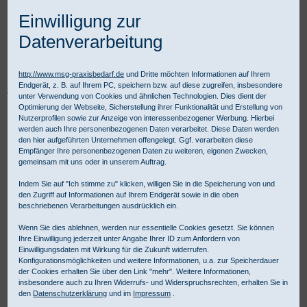
Einwilligung zur
Datenverarbeitung
http://www.msg-praxisbedarf.de
und Dritte möchten Informationen auf Ihrem
Endgerät, z. B. auf Ihrem PC, speichern bzw. auf diese zugreifen, insbesondere
Praxisbedarf Shop
Diagnostik
Fachspezifische Diagnostik
unter Verwendung von Cookies und ähnlichen Technologien. Dies dient der
Ophthalmologie
Ophthalmologie-Zubehör
Optimierung der Webseite, Sicherstellung ihrer Funktionalität und Erstellung von
HEINE Hartschalenetui für C-261 / C-144
Nutzerprofilen sowie zur Anzeige von interessenbezogener Werbung. Hierbei
werden auch Ihre personenbezogenen Daten verarbeitet. Diese Daten werden
den hier aufgeführten Unternehmen offengelegt. Ggf. verarbeiten diese
Empfänger Ihre personenbezogenen Daten zu weiteren, eigenen Zwecken,
gemeinsam mit uns oder in unserem Auftrag.
Indem Sie auf "Ich stimme zu" klicken, willigen Sie in die Speicherung von und
den Zugriff auf Informationen auf Ihrem Endgerät sowie in die oben
beschriebenen Verarbeitungen ausdrücklich ein.
Wenn Sie dies ablehnen, werden nur essentielle Cookies gesetzt. Sie können
Ihre Einwilligung jederzeit unter Angabe Ihrer ID zum Anfordern von
Einwilligungsdaten mit Wirkung für die Zukunft widerrufen.
Konfigurationsmöglichkeiten und weitere Informationen, u.a. zur Speicherdauer
der Cookies erhalten Sie über den Link "mehr". Weitere Informationen,
insbesondere auch zu Ihren Widerrufs- und Widerspruchsrechten, erhalten Sie in
den
Datenschutzerklärung
und im
Impressum
.