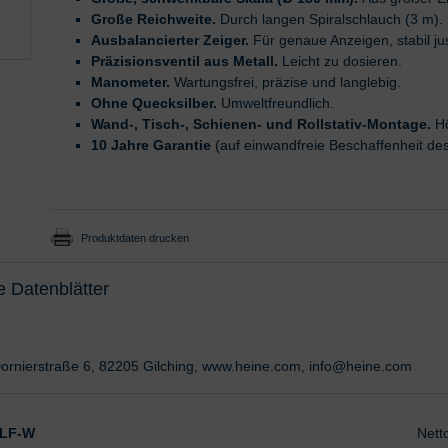
Große Reichweite.
Durch langen Spiralschlauch (3 m).
Ausbalancierter Zeiger.
Für genaue Anzeigen, stabil jus
Präzisionsventil aus Metall.
Leicht zu dosieren.
Manometer.
Wartungsfrei, präzise und langlebig.
Ohne Quecksilber.
Umweltfreundlich.
Wand-, Tisch-, Schienen- und Rollstativ-Montage.
Hö
10 Jahre Garantie
(auf einwandfreie Beschaffenheit des 
Produktdaten drucken
e Datenblätter
ornierstraße 6, 82205 Gilching, www.heine.com, info@heine.com
 LF-W
Nett