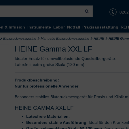
0202
on & Infusion
Instrumente
Labor
Notfall
Praxisausstattung
REH
Blutdruckmessgeräte
Manuelle Blutdruckmessgeräte
HEINE
HEINE Gam
HEINE Gamma XXL LF
Idealer Ersatz für umweltbelastende Quecksilbergeräte.
Latexfrei, extra große Skala (130 mm).
Produktbeschreibung:
Nur für professionelle Anwender
Besonders stabiles Blutdruckmessgerät für Praxis und Klinik m
HEINE GAMMA XXL LF
Latexfreie Materialien.
Besonders stabile Ausführung.
Ideal für den Kranken
Große, schwenkbare Skala (Ø 130 mm).
Aus großer En