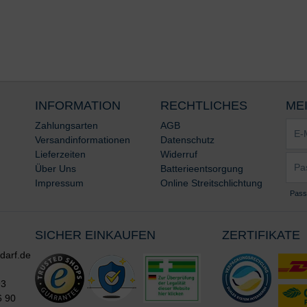
INFORMATION
RECHTLICHES
ME
E-
Zahlungsarten
AGB
Mail-
Versandinformationen
Datenschutz
Adre
Lieferzeiten
Widerruf
Pass
*
Über Uns
Batterieentsorgung
*
Impressum
Online Streitschlichtung
Pass
SICHER EINKAUFEN
ZERTIFIKATE
darf.de
93
6 90