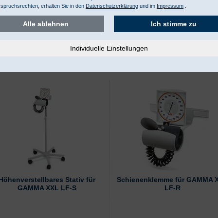
spruchsrechten, erhalten Sie in den
Datenschutzerklärung
und im
Impressum
.
Alle ablehnen
Ich stimme zu
ör/Ersatzteile
Höhenverstellbares Stativ für
Schienenklemme für GAMMA 
GAMMA XXL LF-S
LF-R