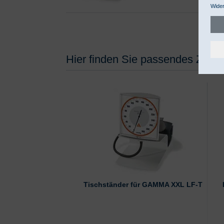
Wider
Hier finden Sie passendes Zubeh
Tischständer für GAMMA XXL LF-T