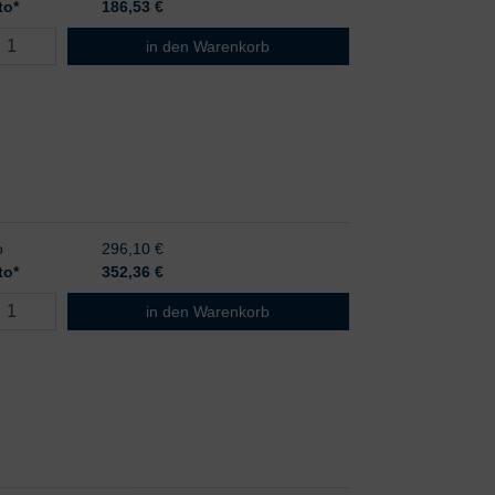
to*
186,53
€
HEINE Gamma XXL LF-W
in den Warenkorb
o
296,10 €
to*
352,36
€
HEINE Gamma XXL LF-S
in den Warenkorb