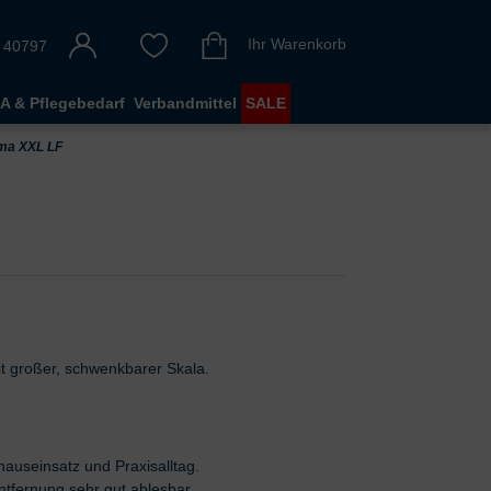
Ihr Warenkorb
 40797
A & Pflegebedarf
Verbandmittel
SALE
ma XXL LF
it großer, schwenkbarer Skala.
hauseinsatz und Praxisalltag.
tfernung sehr gut ablesbar.