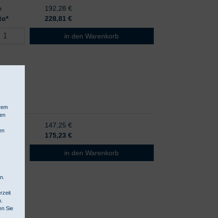
o
192,28 €
to*
228,81
€
HEINE Gamma XXL LF-R
in den Warenkorb
hrem
hen
o
147,25 €
en
to*
175,23
€
HEINE Gamma XXL LF-T
in den Warenkorb
n.
rzeit
n.
en Sie