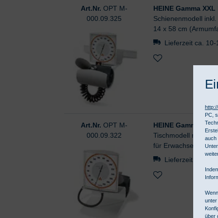
Art.Nr.
OPT M-
HEINE Gamma XXL 
000.09.325
Schienenmodell inkl
14 x 58 cm (Armumfa
Lieferzeit ca. 10
Ei
http:
PC, s
Techn
Art.Nr.
OPT M-
HEINE Gamma XXL 
Erste
000.09.322
Tischmodell mit ger
auch 
für Erwachsene, 14 
Unter
weite
Lieferzeit ca. 10
Indem
Infor
Wenn 
unter
Konfi
über 