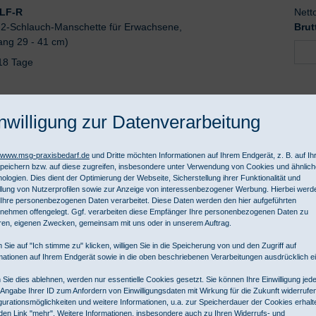
LF-R
Nett
. 2-Schlauch-Manschette für Erwachsene,
Brut
ng 29 - 41 cm)
-18 Tage
nwilligung zur Datenverarbeitung
//www.msg-praxisbedarf.de
und Dritte möchten Informationen auf Ihrem Endgerät, z. B. auf I
peichern bzw. auf diese zugreifen, insbesondere unter Verwendung von Cookies und ähnlic
ologien. Dies dient der Optimierung der Webseite, Sicherstellung ihrer Funktionalität und
LF-T
Nett
llung von Nutzerprofilen sowie zur Anzeige von interessenbezogener Werbung. Hierbei werd
adem Schlauch, inkl. 2-Schlauch-Manschette
Brut
Ihre personenbezogenen Daten verarbeitet. Diese Daten werden den hier aufgeführten
x 58 cm (Armumfang 29 - 41 cm)
nehmen offengelegt. Ggf. verarbeiten diese Empfänger Ihre personenbezogenen Daten zu
ren, eigenen Zwecken, gemeinsam mit uns oder in unserem Auftrag.
-18 Tage
 Sie auf "Ich stimme zu" klicken, willigen Sie in die Speicherung von und den Zugriff auf
mationen auf Ihrem Endgerät sowie in die oben beschriebenen Verarbeitungen ausdrücklich ei
Sie dies ablehnen, werden nur essentielle Cookies gesetzt. Sie können Ihre Einwilligung jede
 Angabe Ihrer ID zum Anfordern von Einwilligungsdaten mit Wirkung für die Zukunft widerrufe
gurationsmöglichkeiten und weitere Informationen, u.a. zur Speicherdauer der Cookies erhalt
den Link "mehr". Weitere Informationen, insbesondere auch zu Ihren Widerrufs- und