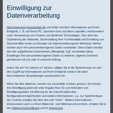
Einwilligung zur
Datenverarbeitung
http://www.msg-praxisbedarf.de
und Dritte möchten Informationen auf Ihrem
Endgerät, z. B. auf Ihrem PC, speichern bzw. auf diese zugreifen, insbesondere
Praxisbedarf Shop
Diagnostik
Fachspezifische Diagnostik
unter Verwendung von Cookies und ähnlichen Technologien. Dies dient der
Dermatoskopie
Dermatoskop-Zubehör
HEINE diSTANCE Arbeitsring
Optimierung der Webseite, Sicherstellung ihrer Funktionalität und Erstellung von
Nutzerprofilen sowie zur Anzeige von interessenbezogener Werbung. Hierbei
werden auch Ihre personenbezogenen Daten verarbeitet. Diese Daten werden
den hier aufgeführten Unternehmen offengelegt. Ggf. verarbeiten diese
Empfänger Ihre personenbezogenen Daten zu weiteren, eigenen Zwecken,
gemeinsam mit uns oder in unserem Auftrag.
Indem Sie auf "Ich stimme zu" klicken, willigen Sie in die Speicherung von und
den Zugriff auf Informationen auf Ihrem Endgerät sowie in die oben
beschriebenen Verarbeitungen ausdrücklich ein.
Wenn Sie dies ablehnen, werden nur essentielle Cookies gesetzt. Sie können
Ihre Einwilligung jederzeit unter Angabe Ihrer ID zum Anfordern von
Einwilligungsdaten mit Wirkung für die Zukunft widerrufen.
Konfigurationsmöglichkeiten und weitere Informationen, u.a. zur Speicherdauer
der Cookies erhalten Sie über den Link "mehr". Weitere Informationen,
insbesondere auch zu Ihren Widerrufs- und Widerspruchsrechten, erhalten Sie in
den
Datenschutzerklärung
und im
Impressum
.