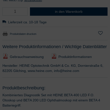
*inkl. MwSt./ zzgl.
Versandkosten
HEINE BETA LED 2,5 V Kombinierte
in den Warenkorb
Lieferzeit ca. 10-18 Tage
Produktdaten drucken
Weitere Produktinformationen / Wichtige Datenblätter
Gebrauchsanweisung
Produktinformationen
Hersteller: HEINE Optotechnik GmbH & Co. KG, Dornierstraße 6,
82205 Gilching, www.heine.com, info@heine.com
Produktbeschreibung:
Kombiniertes Diagnostik Set mit HEINE BETA 400 LED F.O.
Otoskop und BETA 200 LED Ophthalmoskop mit einem BETA 4
Batteriegriff.