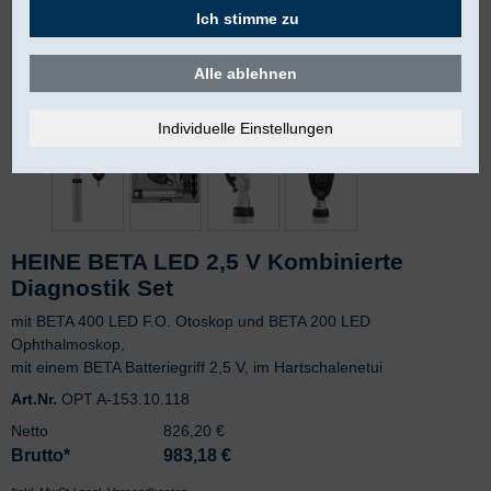
Ich stimme zu
Alle ablehnen
HEINE BETA LED 2,5 V Kombinierte
Diagnostik Set
mit BETA 400 LED F.O. Otoskop und BETA 200 LED
Ophthalmoskop,
mit einem BETA Batteriegriff 2,5 V, im Hartschalenetui
Art.Nr.
OPT A-153.10.118
Netto
826,20 €
Brutto*
983,18
€