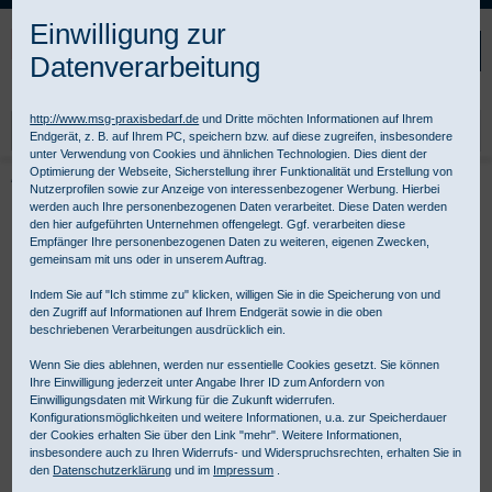
Kompletten Head der Seite überspringen
Einwilligung zur
Datenverarbeitung
http://www.msg-praxisbedarf.de
und Dritte möchten Informationen auf Ihrem
Endgerät, z. B. auf Ihrem PC, speichern bzw. auf diese zugreifen, insbesondere
unter Verwendung von Cookies und ähnlichen Technologien. Dies dient der
Optimierung der Webseite, Sicherstellung ihrer Funktionalität und Erstellung von
Praxisbedarf Shop
Diagnostik
Allgemeine Diagnostik
HNO Diagnostik
Nutzerprofilen sowie zur Anzeige von interessenbezogener Werbung. Hierbei
Kombinierte Diagnostik-Sets
werden auch Ihre personenbezogenen Daten verarbeitet. Diese Daten werden
HEINE BETA LED 2,5 V Kombinierte Diagnostik Set
den hier aufgeführten Unternehmen offengelegt. Ggf. verarbeiten diese
Empfänger Ihre personenbezogenen Daten zu weiteren, eigenen Zwecken,
gemeinsam mit uns oder in unserem Auftrag.
Indem Sie auf "Ich stimme zu" klicken, willigen Sie in die Speicherung von und
den Zugriff auf Informationen auf Ihrem Endgerät sowie in die oben
beschriebenen Verarbeitungen ausdrücklich ein.
Wenn Sie dies ablehnen, werden nur essentielle Cookies gesetzt. Sie können
Ihre Einwilligung jederzeit unter Angabe Ihrer ID zum Anfordern von
Einwilligungsdaten mit Wirkung für die Zukunft widerrufen.
Konfigurationsmöglichkeiten und weitere Informationen, u.a. zur Speicherdauer
der Cookies erhalten Sie über den Link "mehr". Weitere Informationen,
insbesondere auch zu Ihren Widerrufs- und Widerspruchsrechten, erhalten Sie in
den
Datenschutzerklärung
und im
Impressum
.