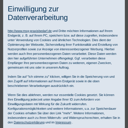
Einwilligung zur
Datenverarbeitung
http://www.msg-praxisbedarf.de
und Dritte möchten Informationen auf Ihrem
Endgerät, z. B. auf Ihrem PC, speichern bzw. auf diese zugreifen, insbesondere
Praxisbedarf Shop
Diagnostik
Allgemeine Diagnostik
HNO Diagnostik
unter Verwendung von Cookies und ähnlichen Technologien. Dies dient der
Otoskope
HEINE BETA® 400 LED F.O. Otoskop-Kopf ohne Griff
Optimierung der Webseite, Sicherstellung ihrer Funktionalität und Erstellung von
Nutzerprofilen sowie zur Anzeige von interessenbezogener Werbung. Hierbei
werden auch Ihre personenbezogenen Daten verarbeitet. Diese Daten werden
den hier aufgeführten Unternehmen offengelegt. Ggf. verarbeiten diese
Empfänger Ihre personenbezogenen Daten zu weiteren, eigenen Zwecken,
gemeinsam mit uns oder in unserem Auftrag.
Indem Sie auf "Ich stimme zu" klicken, willigen Sie in die Speicherung von und
den Zugriff auf Informationen auf Ihrem Endgerät sowie in die oben
beschriebenen Verarbeitungen ausdrücklich ein.
Wenn Sie dies ablehnen, werden nur essentielle Cookies gesetzt. Sie können
Ihre Einwilligung jederzeit unter Angabe Ihrer ID zum Anfordern von
Einwilligungsdaten mit Wirkung für die Zukunft widerrufen.
Konfigurationsmöglichkeiten und weitere Informationen, u.a. zur Speicherdauer
der Cookies erhalten Sie über den Link "mehr". Weitere Informationen,
insbesondere auch zu Ihren Widerrufs- und Widerspruchsrechten, erhalten Sie in
den
Datenschutzerklärung
und im
Impressum
.