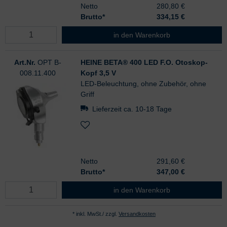
Netto
280,80 €
Brutto*
334,15
€
HEINE BETA® 400 LED F.O. Otosko
in den Warenkorb
Art.Nr.
OPT B-
HEINE BETA® 400 LED F.O. Otoskop-
008.11.400
Kopf 3,5 V
LED-Beleuchtung, ohne Zubehör, ohne
Griff
Lieferzeit ca. 10-18 Tage
Netto
291,60 €
Brutto*
347,00
€
HEINE BETA® 400 LED F.O. Otosko
in den Warenkorb
* inkl. MwSt./ zzgl.
Versandkosten