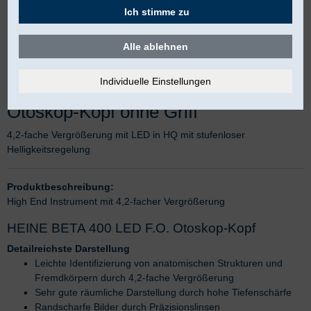
Ich stimme zu
Alle ablehnen
HEINE BETA® 400 LED F.O.
Otoskop-Kopf ohne Griff
4,2-fache Vergrößerung mit LED in HQ mit stufenloser
Helligkeitsregelung
Produktbeschreibung:
High End Instrument mit 4,2-facher Vergrößerung
HEINE BETA 400 LED F.O. Otoskop-Kopf
Detailreichste Darstellung
Leichte Identifizierung von anatomischen Strukturen und
Fremdkörpern durch 4,2-fache Vergrößerung
Sehr gute räumliche Darstellung durch hohe Tiefenschärfe
Randscharfe Bilder durch Präzisionslinsen