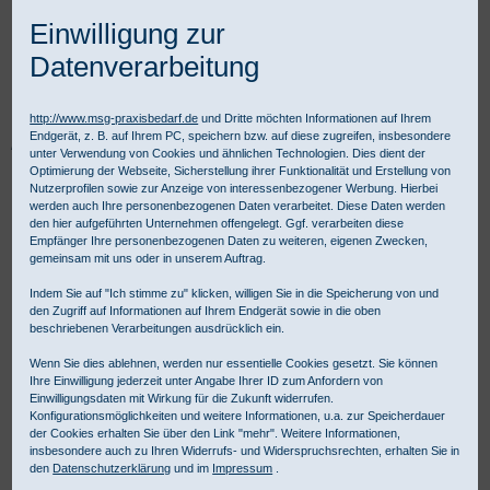
Einwilligung zur
Datenverarbeitung
http://www.msg-praxisbedarf.de
und Dritte möchten Informationen auf Ihrem
Endgerät, z. B. auf Ihrem PC, speichern bzw. auf diese zugreifen, insbesondere
Praxisbedarf Shop
Diagnostik
Allgemeine Diagnostik
HNO Diagnostik
unter Verwendung von Cookies und ähnlichen Technologien. Dies dient der
Otoskope
HEINE BETA® 400 LED F.O. 2,5 V Kit
Optimierung der Webseite, Sicherstellung ihrer Funktionalität und Erstellung von
Nutzerprofilen sowie zur Anzeige von interessenbezogener Werbung. Hierbei
werden auch Ihre personenbezogenen Daten verarbeitet. Diese Daten werden
den hier aufgeführten Unternehmen offengelegt. Ggf. verarbeiten diese
Empfänger Ihre personenbezogenen Daten zu weiteren, eigenen Zwecken,
gemeinsam mit uns oder in unserem Auftrag.
Indem Sie auf "Ich stimme zu" klicken, willigen Sie in die Speicherung von und
den Zugriff auf Informationen auf Ihrem Endgerät sowie in die oben
beschriebenen Verarbeitungen ausdrücklich ein.
Wenn Sie dies ablehnen, werden nur essentielle Cookies gesetzt. Sie können
Ihre Einwilligung jederzeit unter Angabe Ihrer ID zum Anfordern von
Einwilligungsdaten mit Wirkung für die Zukunft widerrufen.
Konfigurationsmöglichkeiten und weitere Informationen, u.a. zur Speicherdauer
der Cookies erhalten Sie über den Link "mehr". Weitere Informationen,
insbesondere auch zu Ihren Widerrufs- und Widerspruchsrechten, erhalten Sie in
den
Datenschutzerklärung
und im
Impressum
.