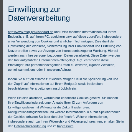
Einwilligung zur
Datenverarbeitung
http://www.msg-praxisbedarf.de
und Dritte möchten Informationen auf Ihrem
Endgerät, z. B. auf Ihrem PC, speichern bzw. auf diese zugreifen, insbesondere
Praxisbedarf Shop
Praxisausstattung
Praxismobiliar
unter Verwendung von Cookies und ähnlichen Technologien. Dies dient der
HAEBERLE Wagensysteme
Systemteile und Zubehör
toro
Optimierung der Webseite, Sicherstellung ihrer Funktionalität und Erstellung von
Halterung für Sauerstoff-Flasche 2 l
Nutzerprofilen sowie zur Anzeige von interessenbezogener Werbung. Hierbei
werden auch Ihre personenbezogenen Daten verarbeitet. Diese Daten werden
den hier aufgeführten Unternehmen offengelegt. Ggf. verarbeiten diese
Empfänger Ihre personenbezogenen Daten zu weiteren, eigenen Zwecken,
gemeinsam mit uns oder in unserem Auftrag.
Indem Sie auf "Ich stimme zu" klicken, willigen Sie in die Speicherung von und
den Zugriff auf Informationen auf Ihrem Endgerät sowie in die oben
beschriebenen Verarbeitungen ausdrücklich ein.
Wenn Sie dies ablehnen, werden nur essentielle Cookies gesetzt. Sie können
Ihre Einwilligung jederzeit unter Angabe Ihrer ID zum Anfordern von
Einwilligungsdaten mit Wirkung für die Zukunft widerrufen.
Konfigurationsmöglichkeiten und weitere Informationen, u.a. zur Speicherdauer
der Cookies erhalten Sie über den Link "mehr". Weitere Informationen,
insbesondere auch zu Ihren Widerrufs- und Widerspruchsrechten, erhalten Sie in
den
Datenschutzerklärung
und im
Impressum
.