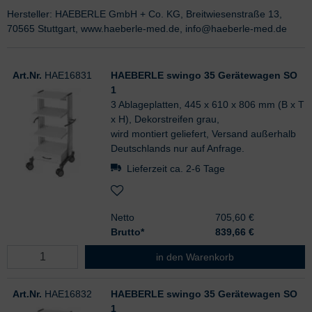
Hersteller: HAEBERLE GmbH + Co. KG, Breitwiesenstraße 13,
70565 Stuttgart, www.haeberle-med.de, info@haeberle-med.de
Art.Nr.
HAE16831
HAEBERLE swingo 35 Gerätewagen SO
1
3 Ablageplatten, 445 x 610 x 806 mm (B x T
x H), Dekorstreifen grau,
wird montiert geliefert, Versand außerhalb
Deutschlands nur auf Anfrage.
Lieferzeit ca. 2-6 Tage
Netto
705,60 €
Brutto*
839,66
€
HAEBERLE swingo 35 Gerätewage
in den Warenkorb
Art.Nr.
HAE16832
HAEBERLE swingo 35 Gerätewagen SO
1