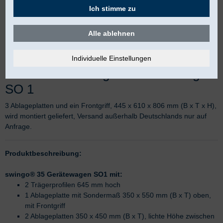
Ich stimme zu
Alle ablehnen
HAEBERLE swingo 35 Gerätewagen
SO 1
3 Ablageplatten und ein Frontgriff, 445 x 610 x 806 mm (B x T x H),
wird montiert geliefert, Versand außerhalb Deutschlands nur auf
Anfrage.
Produktbeschreibung:
swingo® 35 Gerätewagen SO1 mit:
2 Trägerprofilen 645 mm hoch
1 Ablageplatte mit Sondermaß 350 x 550 mm (B x T) oben,
mit Frontgriff
2 Ablageplatten 350 x 450 mm (B x T), lichte Höhe zwischen