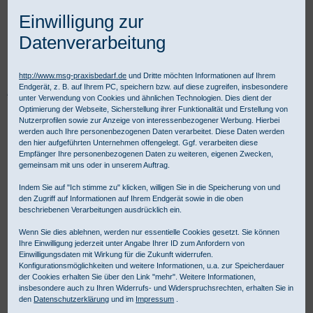
Einwilligung zur
Datenverarbeitung
http://www.msg-praxisbedarf.de
und Dritte möchten Informationen auf Ihrem
Endgerät, z. B. auf Ihrem PC, speichern bzw. auf diese zugreifen, insbesondere
Praxisbedarf Shop
Praxisausstattung
Praxismobiliar
unter Verwendung von Cookies und ähnlichen Technologien. Dies dient der
HAEBERLE Wagensysteme
Gerätewagen
Gerätewagen
Optimierung der Webseite, Sicherstellung ihrer Funktionalität und Erstellung von
HAEBERLE swingo 35 Gerätewagen SO 1
Nutzerprofilen sowie zur Anzeige von interessenbezogener Werbung. Hierbei
werden auch Ihre personenbezogenen Daten verarbeitet. Diese Daten werden
den hier aufgeführten Unternehmen offengelegt. Ggf. verarbeiten diese
Empfänger Ihre personenbezogenen Daten zu weiteren, eigenen Zwecken,
gemeinsam mit uns oder in unserem Auftrag.
Indem Sie auf "Ich stimme zu" klicken, willigen Sie in die Speicherung von und
den Zugriff auf Informationen auf Ihrem Endgerät sowie in die oben
beschriebenen Verarbeitungen ausdrücklich ein.
Wenn Sie dies ablehnen, werden nur essentielle Cookies gesetzt. Sie können
Ihre Einwilligung jederzeit unter Angabe Ihrer ID zum Anfordern von
Einwilligungsdaten mit Wirkung für die Zukunft widerrufen.
Konfigurationsmöglichkeiten und weitere Informationen, u.a. zur Speicherdauer
der Cookies erhalten Sie über den Link "mehr". Weitere Informationen,
insbesondere auch zu Ihren Widerrufs- und Widerspruchsrechten, erhalten Sie in
den
Datenschutzerklärung
und im
Impressum
.