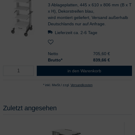
3 Ablageplatten, 445 x 610 x 806 mm (B x T
x H), Dekorstreifen blau,
wird montiert geliefert, Versand außerhalb
Deutschlands nur auf Anfrage.
Lieferzeit ca. 2-6 Tage
Netto
705,60 €
Brutto*
839,66
€
HAEBERLE swingo 35 Gerätewage
in den Warenkorb
* inkl. MwSt./ zzgl.
Versandkosten
Zuletzt angesehen