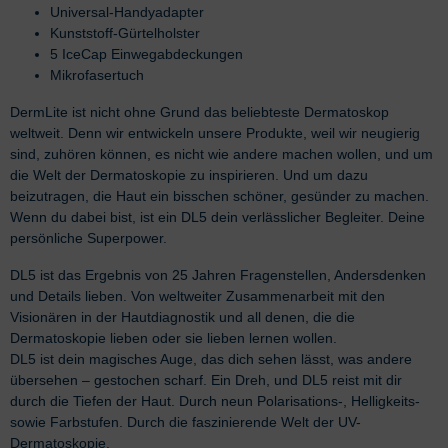
Universal-Handyadapter
Kunststoff-Gürtelholster
5 IceCap Einwegabdeckungen
Mikrofasertuch
DermLite ist nicht ohne Grund das beliebteste Dermatoskop
weltweit. Denn wir entwickeln unsere Produkte, weil wir neugierig
sind, zuhören können, es nicht wie andere machen wollen, und um
die Welt der Dermatoskopie zu inspirieren. Und um dazu
beizutragen, die Haut ein bisschen schöner, gesünder zu machen.
Wenn du dabei bist, ist ein DL5 dein verlässlicher Begleiter. Deine
persönliche Superpower.
DL5 ist das Ergebnis von 25 Jahren Fragenstellen, Andersdenken
und Details lieben. Von weltweiter Zusammenarbeit mit den
Visionären in der Hautdiagnostik und all denen, die die
Dermatoskopie lieben oder sie lieben lernen wollen.
DL5 ist dein magisches Auge, das dich sehen lässt, was andere
übersehen – gestochen scharf. Ein Dreh, und DL5 reist mit dir
durch die Tiefen der Haut. Durch neun Polarisations-, Helligkeits-
sowie Farbstufen. Durch die faszinierende Welt der UV-
Dermatoskopie.