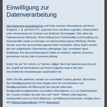
Einwilligung zur
Datenverarbeitung
http://www.msg-praxisbedarf.de
und Dritte möchten Informationen auf Ihrem
Endgerät, z. B. auf Ihrem PC, speichern bzw. auf diese zugreifen, insbesondere
Praxisbedarf Shop
Diagnostik
Fachspezifische Diagnostik
unter Verwendung von Cookies und ähnlichen Technologien. Dies dient der
Dermatoskopie
Dermatoskope
FotoFinder DermLite DL5
Optimierung der Webseite, Sicherstellung ihrer Funktionalität und Erstellung von
Nutzerprofilen sowie zur Anzeige von interessenbezogener Werbung. Hierbei
werden auch Ihre personenbezogenen Daten verarbeitet. Diese Daten werden
den hier aufgeführten Unternehmen offengelegt. Ggf. verarbeiten diese
Empfänger Ihre personenbezogenen Daten zu weiteren, eigenen Zwecken,
gemeinsam mit uns oder in unserem Auftrag.
Indem Sie auf "Ich stimme zu" klicken, willigen Sie in die Speicherung von und
den Zugriff auf Informationen auf Ihrem Endgerät sowie in die oben
beschriebenen Verarbeitungen ausdrücklich ein.
Wenn Sie dies ablehnen, werden nur essentielle Cookies gesetzt. Sie können
Ihre Einwilligung jederzeit unter Angabe Ihrer ID zum Anfordern von
Einwilligungsdaten mit Wirkung für die Zukunft widerrufen.
Konfigurationsmöglichkeiten und weitere Informationen, u.a. zur Speicherdauer
der Cookies erhalten Sie über den Link "mehr". Weitere Informationen,
insbesondere auch zu Ihren Widerrufs- und Widerspruchsrechten, erhalten Sie in
den
Datenschutzerklärung
und im
Impressum
.