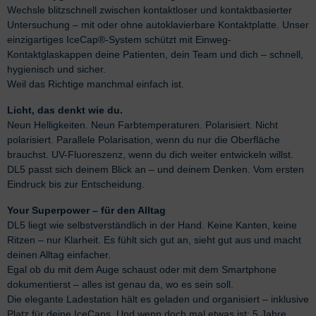
Wechsle blitzschnell zwischen kontaktloser und kontaktbasierter
Untersuchung – mit oder ohne autoklavierbare Kontaktplatte. Unser
einzigartiges IceCap®-System schützt mit Einweg-
Kontaktglaskappen deine Patienten, dein Team und dich – schnell,
hygienisch und sicher.
Weil das Richtige manchmal einfach ist.
Licht, das denkt wie du.
Neun Helligkeiten. Neun Farbtemperaturen. Polarisiert. Nicht
polarisiert. Parallele Polarisation, wenn du nur die Oberfläche
brauchst. UV-Fluoreszenz, wenn du dich weiter entwickeln willst.
DL5 passt sich deinem Blick an – und deinem Denken. Vom ersten
Eindruck bis zur Entscheidung.
Your Superpower – für den Alltag
DL5 liegt wie selbstverständlich in der Hand. Keine Kanten, keine
Ritzen – nur Klarheit. Es fühlt sich gut an, sieht gut aus und macht
deinen Alltag einfacher.
Egal ob du mit dem Auge schaust oder mit dem Smartphone
dokumentierst – alles ist genau da, wo es sein soll.
Die elegante Ladestation hält es geladen und organisiert – inklusive
Platz für deine IceCaps. Und wenn doch mal etwas ist: 5 Jahre