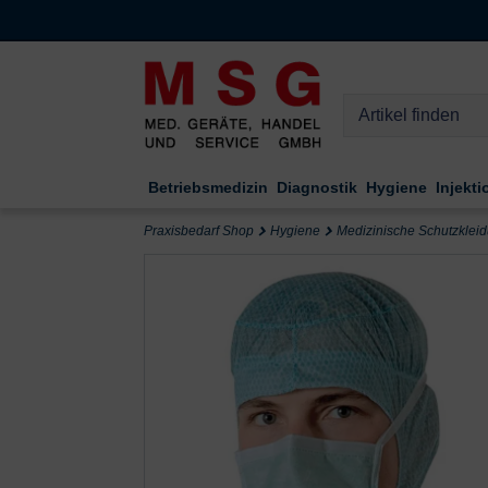
Kompletten Head der Seite überspringen
Betriebsmedizin
Diagnostik
Hygiene
Injekti
Praxisbedarf Shop
Hygiene
Medizinische Schutzklei