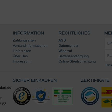
INFORMATION
RECHTLICHES
ME
E-
Zahlungsarten
AGB
Mail-
Versandinformationen
Datenschutz
Adre
Lieferzeiten
Widerruf
Pass
*
Über Uns
Batterieentsorgung
*
Impressum
Online Streitschlichtung
Pass
SICHER EINKAUFEN
ZERTIFIKATE
darf.de
93
6 90