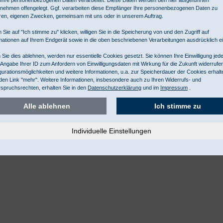
 geschmeidigen Vliesstoffen
nehmen offengelegt. Ggf. verarbeiten diese Empfänger Ihre personenbezogenen Daten zu
ren, eigenen Zwecken, gemeinsam mit uns oder in unserem Auftrag.
men bei optimaler Filterleistung
 Sie auf "Ich stimme zu" klicken, willigen Sie in die Speicherung von und den Zugriff auf
mationen auf Ihrem Endgerät sowie in die oben beschriebenen Verarbeitungen ausdrücklich ei
Sie dies ablehnen, werden nur essentielle Cookies gesetzt. Sie können Ihre Einwilligung jede
 Angabe Ihrer ID zum Anfordern von Einwilligungsdaten mit Wirkung für die Zukunft widerrufe
gurationsmöglichkeiten und weitere Informationen, u.a. zur Speicherdauer der Cookies erhalt
den Link "mehr". Weitere Informationen, insbesondere auch zu Ihren Widerrufs- und
spruchsrechten, erhalten Sie in den
Datenschutzerklärung
und im
Impressum
.
Alle ablehnen
Ich stimme zu