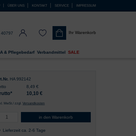
P
ÜBER UNS
KONTAKT
SERVICE
IMPRESSUM
Ihr Warenkorb
 40797
A & Pflegebedarf
Verbandmittel
SALE
t.Nr.
HA 992142
tto
8,49 €
rutto*
10,10
€
nkl. MwSt./ zzgl.
Versandkosten
Foliodress® Mask Comfort Special
in den Warenkorb
Lieferzeit ca. 2-6 Tage