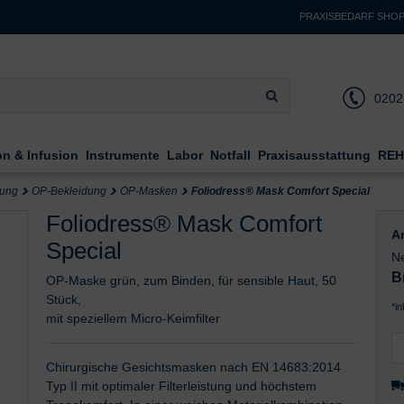
PRAXISBEDARF SHO
0202
on & Infusion
Instrumente
Labor
Notfall
Praxisausstattung
REH
dung
OP-Bekleidung
OP-Masken
Foliodress® Mask Comfort Special
Foliodress® Mask Comfort
Ar
Special
Ne
B
OP-Maske grün, zum Binden, für sensible Haut, 50
Stück,
*i
mit speziellem Micro-Keimfilter
Chirurgische Gesichtsmasken nach EN 14683:2014
Typ II mit optimaler Filterleistung und höchstem