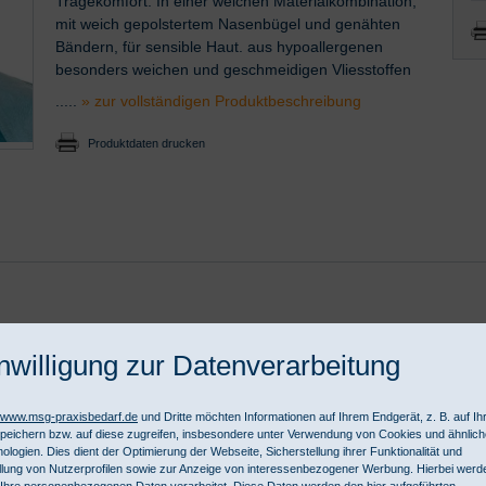
Tragekomfort. In einer weichen Materialkombination,
mit weich gepolstertem Nasenbügel und genähten
Bändern, für sensible Haut. aus hypoallergenen
besonders weichen und geschmeidigen Vliesstoffen
.....
» zur vollständigen Produktbeschreibung
Produktdaten drucken
traße 12, 89522 Heidenheim, www.hartmann.info/de, info@hartmann.
nwilligung zur Datenverarbeitung
//www.msg-praxisbedarf.de
und Dritte möchten Informationen auf Ihrem Endgerät, z. B. auf I
peichern bzw. auf diese zugreifen, insbesondere unter Verwendung von Cookies und ähnlic
14 Typ II mit optimaler Filterleistung und höchstem Tragekomfo
ologien. Dies dient der Optimierung der Webseite, Sicherstellung ihrer Funktionalität und
 gepolstertem Nasenbügel und genähten Bändern, für sensible Haut.
llung von Nutzerprofilen sowie zur Anzeige von interessenbezogener Werbung. Hierbei werd
Ihre personenbezogenen Daten verarbeitet. Diese Daten werden den hier aufgeführten