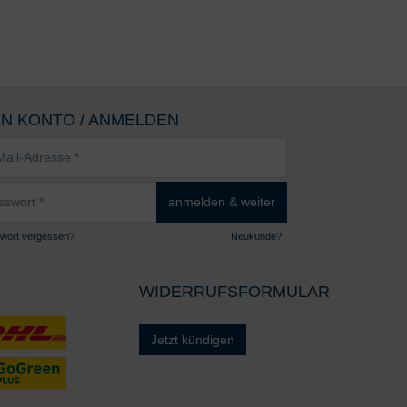
IN KONTO / ANMELDEN
sse
wort
anmelden & weiter
wort vergessen?
Neukunde?
WIDERRUFSFORMULAR
Jetzt kündigen