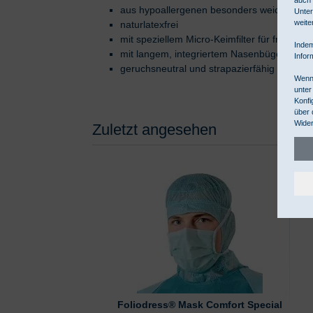
aus hypoallergenen besonders weichen und
Unter
weite
naturlatexfrei
mit speziellem Micro-Keimfilter für freies At
Indem
mit langem, integriertem Nasenbügel
Infor
geruchsneutral und strapazierfähig
Wenn 
unter
Konfi
über 
Wider
Zuletzt angesehen
Foliodress® Mask Comfort Special