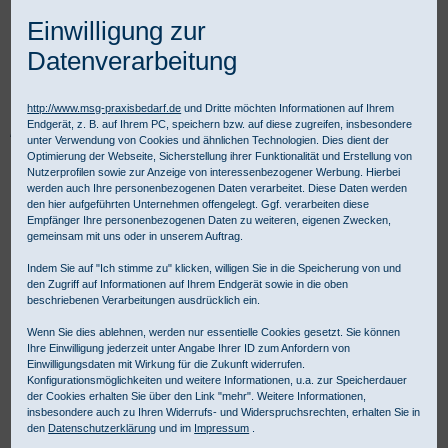
Einwilligung zur
Datenverarbeitung
http://www.msg-praxisbedarf.de
und Dritte möchten Informationen auf Ihrem
Endgerät, z. B. auf Ihrem PC, speichern bzw. auf diese zugreifen, insbesondere
Praxisbedarf Shop
Sale
Ethicon PDS II Nahtmaterial violett V-5
unter Verwendung von Cookies und ähnlichen Technologien. Dies dient der
Optimierung der Webseite, Sicherstellung ihrer Funktionalität und Erstellung von
Nutzerprofilen sowie zur Anzeige von interessenbezogener Werbung. Hierbei
werden auch Ihre personenbezogenen Daten verarbeitet. Diese Daten werden
den hier aufgeführten Unternehmen offengelegt. Ggf. verarbeiten diese
Empfänger Ihre personenbezogenen Daten zu weiteren, eigenen Zwecken,
gemeinsam mit uns oder in unserem Auftrag.
Indem Sie auf "Ich stimme zu" klicken, willigen Sie in die Speicherung von und
den Zugriff auf Informationen auf Ihrem Endgerät sowie in die oben
beschriebenen Verarbeitungen ausdrücklich ein.
Wenn Sie dies ablehnen, werden nur essentielle Cookies gesetzt. Sie können
Ihre Einwilligung jederzeit unter Angabe Ihrer ID zum Anfordern von
Einwilligungsdaten mit Wirkung für die Zukunft widerrufen.
Konfigurationsmöglichkeiten und weitere Informationen, u.a. zur Speicherdauer
der Cookies erhalten Sie über den Link "mehr". Weitere Informationen,
insbesondere auch zu Ihren Widerrufs- und Widerspruchsrechten, erhalten Sie in
den
Datenschutzerklärung
und im
Impressum
.