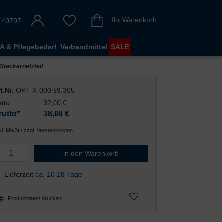
Ihr Warenkorb
 40797
A & Pflegebedarf
Verbandmittel
SALE
Steckernetzteil
t.Nr.
OPT X-000.99.305
tto
32,00 €
rutto*
38,08
€
nkl. MwSt./ zzgl.
Versandkosten
E4-USB Medizinisch zugelassenes Steckernetzteil
in den Warenkorb
Lieferzeit ca. 10-18 Tage
Produktdaten drucken