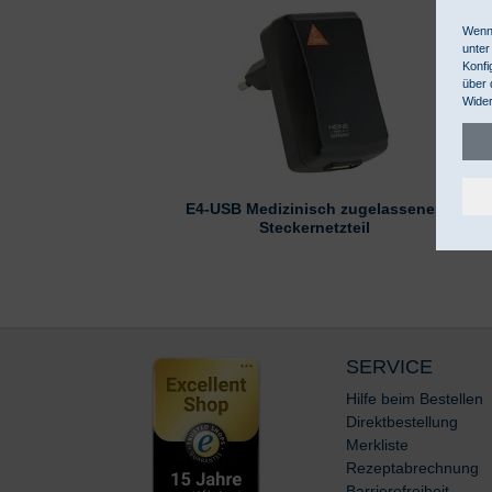
Wenn 
unter
Konfi
über 
Wider
E4-USB Medizinisch zugelassenes
Steckernetzteil
SERVICE
Hilfe beim Bestellen
Direktbestellung
Merkliste
Rezeptabrechnung
Barrierefreiheit