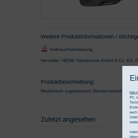
Weitere Produktinformationen / Wichtig
Gebrauchsanweisung
Hersteller: HEINE Optotechnik GmbH & Co. KG, D
Ei
Produktbeschreibung:
Medizinisch zugelassenes Steckernetzteil für USB
http:
PC, s
Techn
Erste
auch 
Unter
Zuletzt angesehen
weite
Indem
Infor