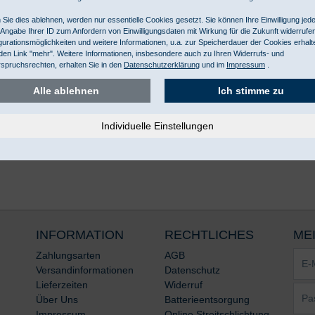
Sie dies ablehnen, werden nur essentielle Cookies gesetzt. Sie können Ihre Einwilligung jede
 Angabe Ihrer ID zum Anfordern von Einwilligungsdaten mit Wirkung für die Zukunft widerrufe
gurationsmöglichkeiten und weitere Informationen, u.a. zur Speicherdauer der Cookies erhalt
den Link "mehr". Weitere Informationen, insbesondere auch zu Ihren Widerrufs- und
spruchsrechten, erhalten Sie in den
Datenschutzerklärung
und im
Impressum
.
Alle ablehnen
Ich stimme zu
INFORMATION
RECHTLICHES
ME
E-
Zahlungsarten
AGB
Mail-
Versandinformationen
Datenschutz
Adre
Lieferzeiten
Widerruf
Pass
*
Über Uns
Batterieentsorgung
*
Impressum
Online Streitschlichtung