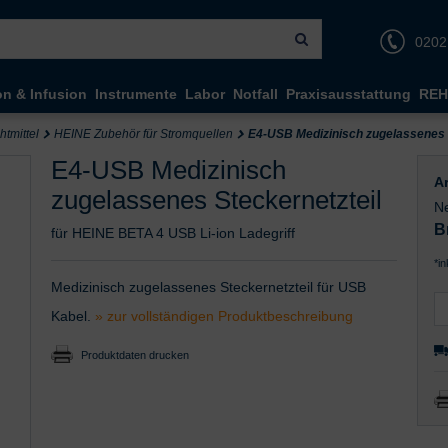
0202
on & Infusion
Instrumente
Labor
Notfall
Praxisausstattung
REH
tmittel
HEINE Zubehör für Stromquellen
E4-USB Medizinisch zugelassenes 
E4-USB Medizinisch
Ar
zugelassenes Steckernetzteil
Ne
B
für HEINE BETA 4 USB Li-ion Ladegriff
*i
Medizinisch zugelassenes Steckernetzteil für USB
Kabel.
» zur vollständigen Produktbeschreibung
Produktdaten drucken