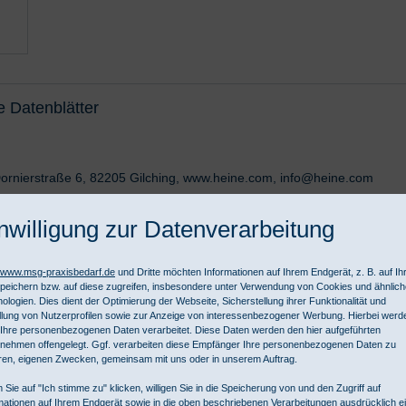
e Datenblätter
ornierstraße 6, 82205 Gilching, www.heine.com, info@heine.com
nwilligung zur Datenverarbeitung
 Kabel.
//www.msg-praxisbedarf.de
und Dritte möchten Informationen auf Ihrem Endgerät, z. B. auf I
peichern bzw. auf diese zugreifen, insbesondere unter Verwendung von Cookies und ähnlic
ologien. Dies dient der Optimierung der Webseite, Sicherstellung ihrer Funktionalität und
llung von Nutzerprofilen sowie zur Anzeige von interessenbezogener Werbung. Hierbei werd
Ihre personenbezogenen Daten verarbeitet. Diese Daten werden den hier aufgeführten
nehmen offengelegt. Ggf. verarbeiten diese Empfänger Ihre personenbezogenen Daten zu
ren, eigenen Zwecken, gemeinsam mit uns oder in unserem Auftrag.
 Sie auf "Ich stimme zu" klicken, willigen Sie in die Speicherung von und den Zugriff auf
mationen auf Ihrem Endgerät sowie in die oben beschriebenen Verarbeitungen ausdrücklich ei