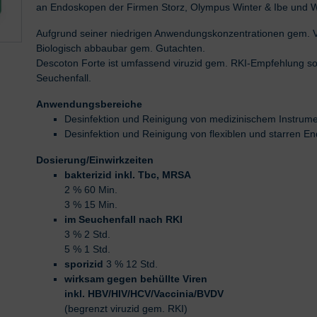
an Endoskopen der Firmen Storz, Olympus Winter & Ibe und W
Aufgrund seiner niedrigen Anwendungskonzentrationen gem. VA
Biologisch abbaubar gem. Gutachten.
Descoton Forte ist umfassend viruzid gem. RKI-Empfehlung sow
Seuchenfall.
Anwendungsbereiche
Desinfektion und Reinigung von medizinischem Instrumen
Desinfektion und Reinigung von flexiblen und starren 
Dosierung/Einwirkzeiten
bakterizid inkl. Tbc, MRSA
2 % 60 Min.
3 % 15 Min.
im Seuchenfall nach RKI
3 % 2 Std.
5 % 1 Std.
sporizid
3 % 12 Std.
wirksam gegen behüllte Viren
inkl. HBV/HIV/HCV/Vaccinia/BVDV
(begrenzt viruzid gem. RKI)