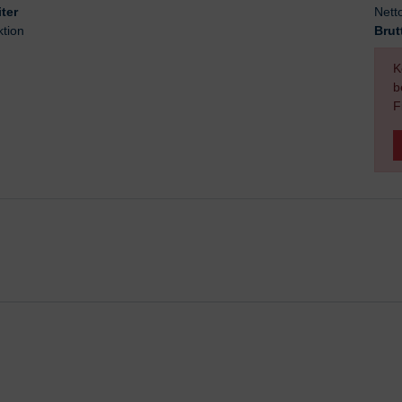
ter
Nett
ktion
Brut
K
b
F