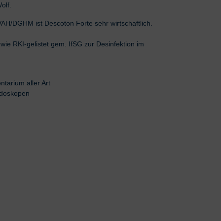
olf.
H/DGHM ist Descoton Forte sehr wirtschaftlich.
ie RKI-gelistet gem. IfSG zur Desinfektion im
tarium aller Art
Endoskopen