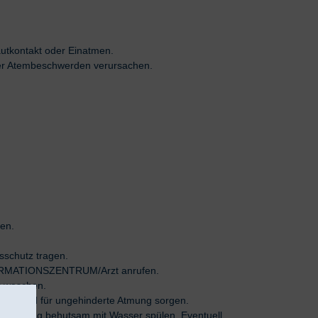
tkontakt oder Einatmen.
er Atembeschwerden verursachen.
en.
schutz tragen.
RMATIONSZENTRUM/Arzt anrufen.
 waschen.
ngen und für ungehinderte Atmung sorgen.
n lang behutsam mit Wasser spülen. Eventuell