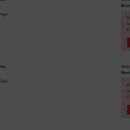
Brut
 Tage
K
b
F
ter
Nett
Brut
 Tage
K
b
F