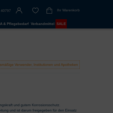
Ihr Warenkorb
 40797
A & Pflegebedarf
Verbandmittel
SALE
mäßige Verwender, Institutionen und Apotheken
ungskraft und gutem Korrosionsschutz.
tung und ist darum freigegeben für den Einsatz