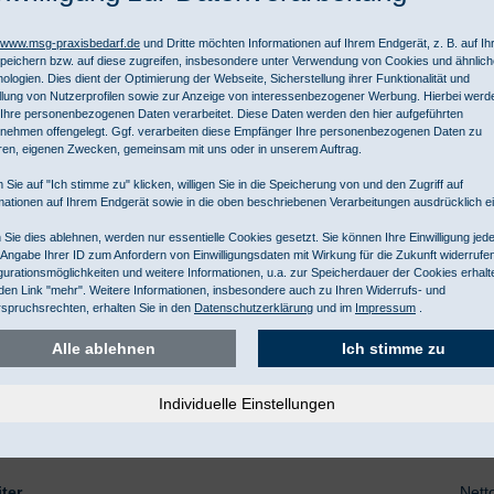
vorhandene Kontaktlinsen nach Möglichkeit entfernen. Weiter 
P310 Sofort GIFTINFORMATIONSZENTRUM/Arzt anrufen.
//www.msg-praxisbedarf.de
und Dritte möchten Informationen auf Ihrem Endgerät, z. B. auf I
peichern bzw. auf diese zugreifen, insbesondere unter Verwendung von Cookies und ähnlic
P273 Freisetzung in die Umwelt vermeiden.
ologien. Dies dient der Optimierung der Webseite, Sicherstellung ihrer Funktionalität und
llung von Nutzerprofilen sowie zur Anzeige von interessenbezogener Werbung. Hierbei werd
Ihre personenbezogenen Daten verarbeitet. Diese Daten werden den hier aufgeführten
nehmen offengelegt. Ggf. verarbeiten diese Empfänger Ihre personenbezogenen Daten zu
Produktdaten drucken
ren, eigenen Zwecken, gemeinsam mit uns oder in unserem Auftrag.
 Sie auf "Ich stimme zu" klicken, willigen Sie in die Speicherung von und den Zugriff auf
e Datenblätter
mationen auf Ihrem Endgerät sowie in die oben beschriebenen Verarbeitungen ausdrücklich ei
Sie dies ablehnen, werden nur essentielle Cookies gesetzt. Sie können Ihre Einwilligung jede
enblatt
Betriebsanweisung
 Angabe Ihrer ID zum Anfordern von Einwilligungsdaten mit Wirkung für die Zukunft widerrufe
gurationsmöglichkeiten und weitere Informationen, u.a. zur Speicherdauer der Cookies erhalt
d 3, 34323 Malsfeld, www.schumacher-online.com, info@schumacher-
den Link "mehr". Weitere Informationen, insbesondere auch zu Ihren Widerrufs- und
spruchsrechten, erhalten Sie in den
Datenschutzerklärung
und im
Impressum
.
Alle ablehnen
Ich stimme zu
ter
Nett