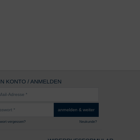
IN KONTO / ANMELDEN
sse
wort
anmelden & weiter
wort vergessen?
Neukunde?