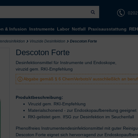
0202
on & Infusion
Instrumente
Labor
Notfall
Praxisausstattung
REH
tendesinfektion
Viruzide Desinfektion
Descoton Forte
Descoton Forte
Desinfektionsmittel für Instrumente und Endoskope,
viruzid gem. RKI-Empfehlung
Abgabe gemäß § 6 ChemVerbotsV ausschließlich an berufs
Produktbeschreibung:
Viruzid gem. RKI-Empfehlung
Materialschonend - zur Endoskopaufbereitung geeignet
RKI-gelistet gem. IfSG zur Desinfektion im Seuchenfall
Phenolfreies Instrumentendesinfektionsmittel mit guter Reinig
Descoton Forte eignet sich hervorragend zur Endoskopaufberei