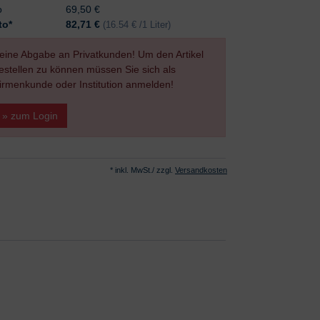
o
69,50 €
to*
82,71
€
(16.54 € /1 Liter)
eine Abgabe an Privatkunden! Um den Artikel
estellen zu können müssen Sie sich als
irmenkunde oder Institution anmelden!
» zum Login
* inkl. MwSt./ zzgl.
Versandkosten