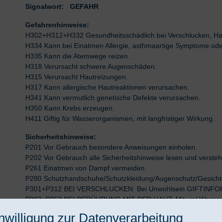
Signalwort: GEFAHR
Gefahrenhinweise:
H302+H312+H332 Gesundheitsschädlich bei Verschlucken, Hau
H334 Kann bei Einatmen Allergie, asthmaartige Symptome od
H335 Kann die Atemwege reizen.
H318 Verursacht schwere Augenschäden.
H315 Verursacht Hautreizungen.
H317 Kann allergische Hautreaktionen verursachen.
H341 Kann vermutlich genetische Defekte verursachen.
H350 Kann Krebs erzeugen.
H411 Giftig für Wasserorganismen, mit langfristiger Wirkung.
Sicherheitshinweise:
P201 Vor Gebrauch besondere Anweisungen einholen.
P202 Vor Gebrauch alle Sicherheitshinweise lesen und versteh
P261 Einatmen von Dampf vermeiden.
P280 Schutzhandschuhe/Schutzkleidung/Augenschutz/Gesichts
P301+P312 BEI VERSCHLUCKEN: Bei Unwohlsein GIFTINFO
P302+P352 BEI BERÜHRUNG MIT DER HAUT: Mit viel Wasser
P304+P340 BEI EINATMEN: Die Person an die frische Luft bri
nwilligung zur Datenverarbeitung
P305+P351+P338 BEI KONTAKT MIT DEN AUGEN: Einige Minute