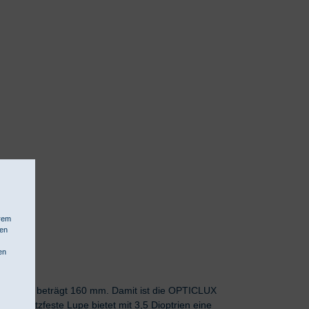
hrem
hen
en
chmesser beträgt 160 mm. Damit ist die OPTICLUX
e kratzfeste Lupe bietet mit 3,5 Dioptrien eine