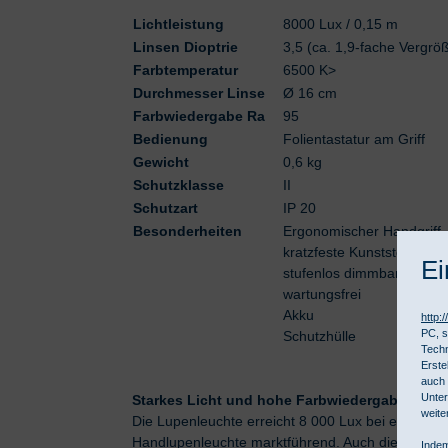
Lichtleistung
8000 Lux / 0,15 m
Linsen Dioptrie
3,5 (ca. 1,9-fache Vergrö
Farbtemperatur
6500 K>
Durchmesser Linse
Ø 16 cm
Farbwiedergabe Ra
95
Bedienung
Folientastatur am Griff
Gewicht
0,6 kg
Schutzklasse
II
Schutzart
IP 20
Besonderheiten
Ergonomischer Handgriff
kratzfeste Kunststofflinse
Ei
stufenlos dimmbar
wartungsfrei
Akku
http:
PC, s
Schutzhülle
Techn
Erste
auch 
Unter
Starkes Licht und hohe Farbwiedergabe
weite
Die Lupenleuchte erreicht 8 000 Lux bei einem 
Handlupenleuchte marktführend. Auch die Farbwie
Indem