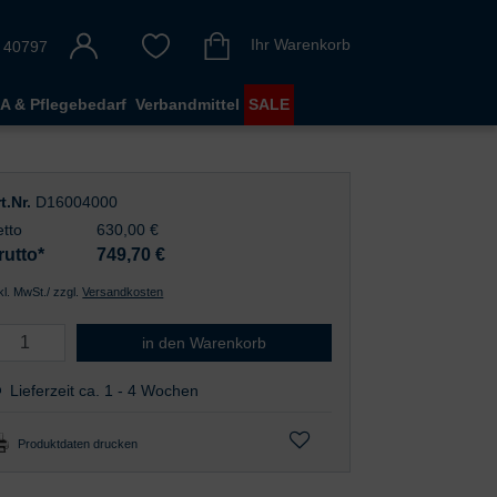
Ihr Warenkorb
 40797
A & Pflegebedarf
Verbandmittel
SALE
t.Nr.
D16004000
tto
630,00 €
rutto*
749,70
€
nkl. MwSt./ zzgl.
Versandkosten
Derungs OPTICLUX Hand 10-1 DL
in den Warenkorb
Lieferzeit ca. 1 - 4 Wochen
Produktdaten drucken