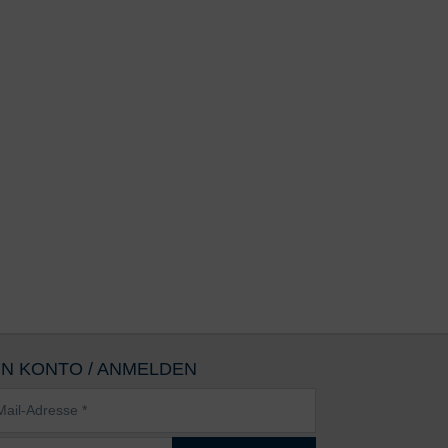
IN KONTO / ANMELDEN
sse
wort