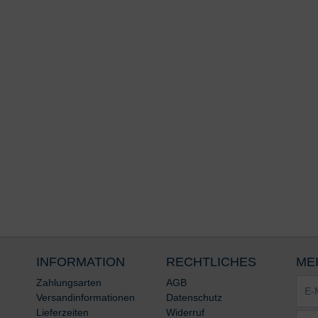
INFORMATION
RECHTLICHES
ME
E-
Zahlungsarten
AGB
Mail-
Versandinformationen
Datenschutz
Adre
Lieferzeiten
Widerruf
Pass