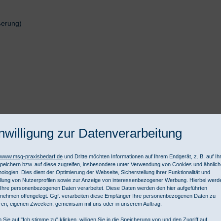
ßerung)
nwilligung zur Datenverarbeitung
//www.msg-praxisbedarf.de
und Dritte möchten Informationen auf Ihrem Endgerät, z. B. auf I
peichern bzw. auf diese zugreifen, insbesondere unter Verwendung von Cookies und ähnlic
ologien. Dies dient der Optimierung der Webseite, Sicherstellung ihrer Funktionalität und
llung von Nutzerprofilen sowie zur Anzeige von interessenbezogener Werbung. Hierbei werd
Ihre personenbezogenen Daten verarbeitet. Diese Daten werden den hier aufgeführten
nehmen offengelegt. Ggf. verarbeiten diese Empfänger Ihre personenbezogenen Daten zu
ren, eigenen Zwecken, gemeinsam mit uns oder in unserem Auftrag.
Abstand von 15 cm und kann stufenlos gedimmt werden. Der Lupendur
dergabe-Eigenschaften der OPTICLUX sind mit CRI 95 herausragend. Di
 Sie auf "Ich stimme zu" klicken, willigen Sie in die Speicherung von und den Zugriff auf