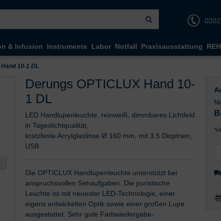
0202
on & Infusion
Instrumente
Labor
Notfall
Praxisausstattung
REH
Hand 10-1 DL
Derungs OPTICLUX Hand 10-
Ar
1 DL
Ne
B
LED Handlupenleuchte, reinweiß, dimmbares Lichtfeld
in Tageslichtqualität,
*i
kratzfeste Acrylglaslinse Ø 160 mm, mit 3.5 Dioptrien,
USB
Die OPTICLUX Handlupenleuchte unterstützt bei
anspruchsvollen Sehaufgaben. Die puristische
Leuchte ist mit neuester LED-Technologie, einer
eigens entwickelten Optik sowie einer großen Lupe
ausgestattet. Sehr gute Farbwiedergabe-