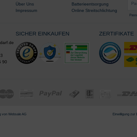
*
Über Uns
Batterieentsorgung
*
Impressum
Online Streitschlichtung
Pass
SICHER EINKAUFEN
ZERTIFIKATE
darf.de
93
6 90
g von
Websale AG
Einwilligung zur