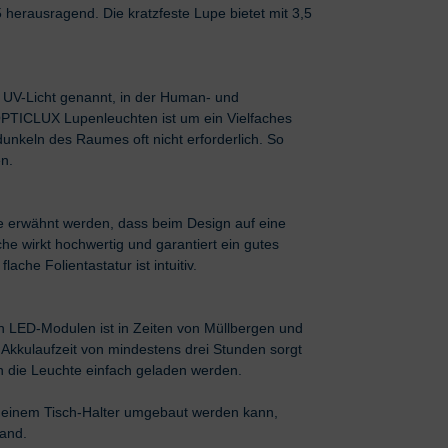
erausragend. Die kratzfeste Lupe bietet mit 3,5
 UV-Licht genannt, in der Human- und
 OPTICLUX Lupenleuchten ist um ein Vielfaches
unkeln des Raumes oft nicht erforderlich. So
n.
te erwähnt werden, dass beim Design auf eine
e wirkt hochwertig und garantiert ein gutes
che Folientastatur ist intuitiv.
 LED-Modulen ist in Zeiten von Müllbergen und
kkulaufzeit von mindestens drei Stunden sorgt
nn die Leuchte einfach geladen werden.
 einem Tisch-Halter umgebaut werden kann,
and.