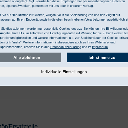
nehmen offengelegt. Ggf. verarbeiten diese Empfänger Ihre personenbezogenen Daten zu
- 4 Wochen
ren, eigenen Zwecken, gemeinsam mit uns oder in unserem Auftrag.
 Sie auf "Ich stimme zu" klicken, willigen Sie in die Speicherung von und den Zugriff auf
mationen auf Ihrem Endgerät sowie in die oben beschriebenen Verarbeitungen ausdrücklich ei
Sie dies ablehnen, werden nur essentielle Cookies gesetzt. Sie können Ihre Einwilligung jede
 Angabe Ihrer ID zum Anfordern von Einwilligungsdaten mit Wirkung für die Zukunft widerrufe
gurationsmöglichkeiten und weitere Informationen, u.a. zur Speicherdauer der Cookies erhalt
den Link "mehr". Weitere Informationen, insbesondere auch zu Ihren Widerrufs- und
Hand 10-2 UV (Wood Licht)
Nett
spruchsrechten, erhalten Sie in den
Datenschutzerklärung
und im
Impressum
.
, dimmbares Lichtfeld in Tageslichtqualität, umschaltbar auf
Brut
Alle ablehnen
Ich stimme zu
linse Ø 160 mm, mit 3.5 Dioptrien, reinweiss, USB
- 4 Wochen
ör/Ersatzteile