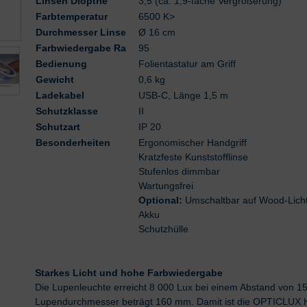
Linsen Dioptrie
3,5 (ca. 1,9-fache Vergrößerung)
Farbtemperatur
6500 K>
Durchmesser Linse
Ø 16 cm
Farbwiedergabe Ra
95
Bedienung
Folientastatur am Griff
Gewicht
0,6 kg
Ladekabel
USB-C, Länge 1,5 m
Schutzklasse
II
Schutzart
IP 20
Besonderheiten
Ergonomischer Handgriff
Kratzfeste Kunststofflinse
Stufenlos dimmbar
Wartungsfrei
Optional:
Umschaltbar auf Wood-Lich
Akku
Schutzhülle
Starkes Licht und hohe Farbwiedergabe
Die Lupenleuchte erreicht 8 000 Lux bei einem Abstand von 1
Lupendurchmesser beträgt 160 mm. Damit ist die OPTICLUX H