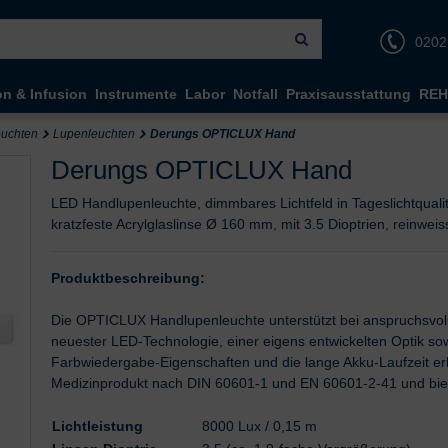
0202
on & Infusion
Instrumente
Labor
Notfall
Praxisausstattung
REH
euchten
Lupenleuchten
Derungs OPTICLUX Hand
Derungs OPTICLUX Hand
LED Handlupenleuchte, dimmbares Lichtfeld in Tageslichtqualit
kratzfeste Acrylglaslinse Ø 160 mm, mit 3.5 Dioptrien, reinwei
Produktbeschreibung:
Die OPTICLUX Handlupenleuchte unterstützt bei anspruchsvolle
neuester LED-Technologie, einer eigens entwickelten Optik so
Farbwiedergabe-Eigenschaften und die lange Akku-Laufzeit er
Medizinprodukt nach DIN 60601-1 und EN 60601-2-41 und bie
Lichtleistung
8000 Lux / 0,15 m