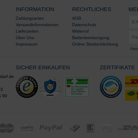
INFORMATION
RECHTLICHES
ME
E-
Zahlungsarten
AGB
Mail-
Versandinformationen
Datenschutz
Adre
Lieferzeiten
Widerruf
Pass
*
Über Uns
Batterieentsorgung
*
Impressum
Online Streitschlichtung
Pass
SICHER EINKAUFEN
ZERTIFIKATE
darf.de
93
6 90