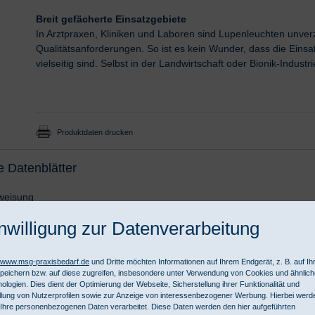
Breit gefächerte Einsatzgebiete
In Arztpraxen, Kliniken und Laboren sind Lupenleuchten unverz
Qualitätsanforderungen. So ist es kein Wunder, dass die Ein
vielseitig sind. Selbst in der Landwirtschaft oder Bionik-Industr
Produktdaten drucken
e Datenblätter
weisung
l-Strasse 2, 78239 Rielasingen-Worblingen, www.derungs.swiss/de, i
nwilligung zur Datenverarbeitung
//www.msg-praxisbedarf.de
und Dritte möchten Informationen auf Ihrem Endgerät, z. B. auf I
 Hand 10-1 DL
Nett
peichern bzw. auf diese zugreifen, insbesondere unter Verwendung von Cookies und ähnlic
, reinweiß, dimmbares Lichtfeld in Tageslichtqualität,
Brut
ologien. Dies dient der Optimierung der Webseite, Sicherstellung ihrer Funktionalität und
llung von Nutzerprofilen sowie zur Anzeige von interessenbezogener Werbung. Hierbei werd
linse Ø 160 mm, mit 3.5 Dioptrien, USB
Ihre personenbezogenen Daten verarbeitet. Diese Daten werden den hier aufgeführten