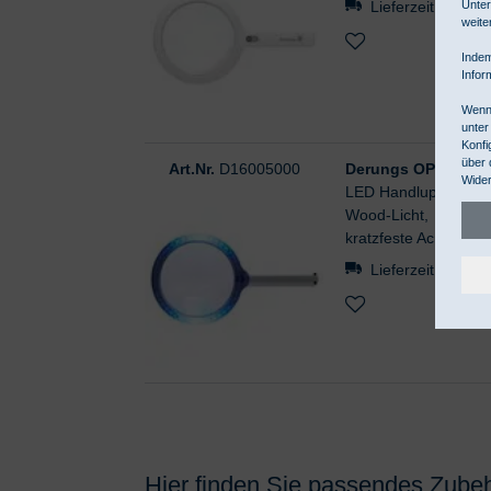
Unter
Lieferzeit ca. 1 
weite
Indem
Infor
Wenn 
unter
Konfi
über 
Art.Nr.
D16005000
Derungs OPTICLUX 
Wider
LED Handlupenleuchte
Wood-Licht,
kratzfeste Acrylglas
Lieferzeit ca. 1 
Hier finden Sie passendes Zubeh