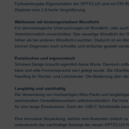
Farbwiedergabe-Eigenschaften der OPTICLUX sind mit CRI 95 h
Dioptrien eine 1,9-fache Vergrößerung.
Wahlweise mit leistungsstarkem Woodlicht
Für dermatologische Untersuchungen ist Woodlicht, oder auch
Veterinärmedizin unverzichtbar. Das neuartige Woodlicht der
höher als bei anderen Woodlicht-Leuchten. Dadurch ist ein Abd
können Diagnosen noch schneller und einfacher gestellt werde
Puristisches und ergonomisch
Schönes Design braucht eigentlich keine Worte. Dennoch soll
klare und edle Formensprache wert gelegt wurde. Die Oberfläch
Handling für Rechts- und Linkshänder. Die Bedienung über die fla
Langlebig und nachhaltig
Die Verwendung von hochwertigen Akku-Packs und langlebigen
wachsendem Umweltbewusstsein selbstverständlich. Die hohe A
für eine lange Einsatzdauer. Dank der USB-C Schnittstelle ka
Eine innovative Verpackung, welche vom Anwender einfach zu
unterstreicht das nachhaltige Konzept der neuen OPTICLUX H