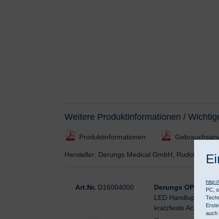
Weitere Produktinformationen / Wichtig
Produktinformationen
Gebrauchsan
Hersteller: Derungs Medical GmbH, Rudolf-Diese
Ei
http:
Art.Nr.
D16004000
Derungs OPTICLUX
PC, s
LED Handlupenleuchte
Techn
Erste
kratzfeste Acrylglas
auch 