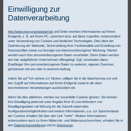
Einwilligung zur
Datenverarbeitung
http://www.msg-praxisbedarf.de
und Dritte möchten Informationen auf Ihrem
Endgerät, z. B. auf Ihrem PC, speichern bzw. auf diese zugreifen, insbesondere
Praxisbedarf Shop
Labor
Verbrauchsmaterial
unter Verwendung von Cookies und ähnlichen Technologien. Dies dient der
Objektträger und Deckgläser
Deckgläser 18 x 18 mm
Optimierung der Webseite, Sicherstellung ihrer Funktionalität und Erstellung von
Nutzerprofilen sowie zur Anzeige von interessenbezogener Werbung. Hierbei
werden auch Ihre personenbezogenen Daten verarbeitet. Diese Daten werden
den hier aufgeführten Unternehmen offengelegt. Ggf. verarbeiten diese
Empfänger Ihre personenbezogenen Daten zu weiteren, eigenen Zwecken,
gemeinsam mit uns oder in unserem Auftrag.
Indem Sie auf "Ich stimme zu" klicken, willigen Sie in die Speicherung von und
den Zugriff auf Informationen auf Ihrem Endgerät sowie in die oben
beschriebenen Verarbeitungen ausdrücklich ein.
Wenn Sie dies ablehnen, werden nur essentielle Cookies gesetzt. Sie können
Ihre Einwilligung jederzeit unter Angabe Ihrer ID zum Anfordern von
Einwilligungsdaten mit Wirkung für die Zukunft widerrufen.
Konfigurationsmöglichkeiten und weitere Informationen, u.a. zur Speicherdauer
der Cookies erhalten Sie über den Link "mehr". Weitere Informationen,
insbesondere auch zu Ihren Widerrufs- und Widerspruchsrechten, erhalten Sie in
den
Datenschutzerklärung
und im
Impressum
.