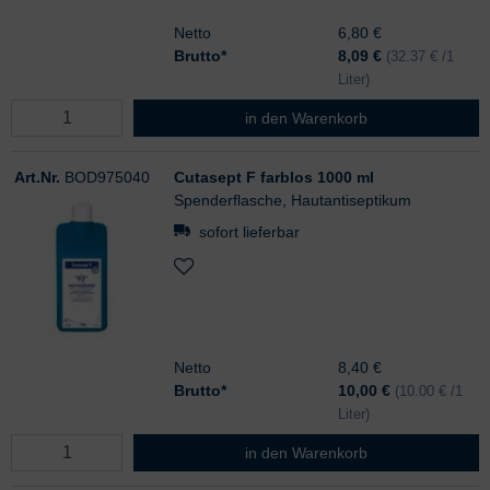
Netto
6,80 €
Brutto*
8,09
€
(32.37 € /1
Liter)
Cutasept F farblos 250 ml
in den Warenkorb
Art.Nr.
BOD975040
Cutasept F farblos 1000 ml
Spenderflasche, Hautantiseptikum
sofort lieferbar
Netto
8,40 €
Brutto*
10,00
€
(10.00 € /1
Liter)
Cutasept F farblos 1000 ml
in den Warenkorb