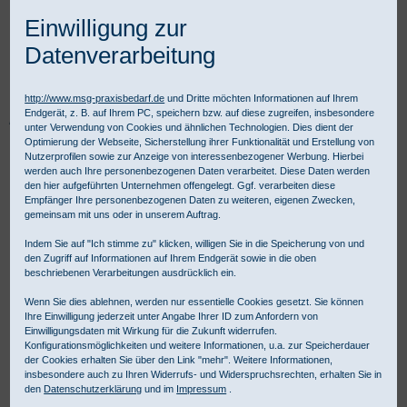
Einwilligung zur
Datenverarbeitung
http://www.msg-praxisbedarf.de
und Dritte möchten Informationen auf Ihrem
Endgerät, z. B. auf Ihrem PC, speichern bzw. auf diese zugreifen, insbesondere
Praxisbedarf Shop
Hygiene
Desinfektion
Hautdesinfektion
unter Verwendung von Cookies und ähnlichen Technologien. Dies dient der
Cutasept F
Optimierung der Webseite, Sicherstellung ihrer Funktionalität und Erstellung von
Nutzerprofilen sowie zur Anzeige von interessenbezogener Werbung. Hierbei
werden auch Ihre personenbezogenen Daten verarbeitet. Diese Daten werden
den hier aufgeführten Unternehmen offengelegt. Ggf. verarbeiten diese
Empfänger Ihre personenbezogenen Daten zu weiteren, eigenen Zwecken,
gemeinsam mit uns oder in unserem Auftrag.
Indem Sie auf "Ich stimme zu" klicken, willigen Sie in die Speicherung von und
den Zugriff auf Informationen auf Ihrem Endgerät sowie in die oben
beschriebenen Verarbeitungen ausdrücklich ein.
Wenn Sie dies ablehnen, werden nur essentielle Cookies gesetzt. Sie können
Ihre Einwilligung jederzeit unter Angabe Ihrer ID zum Anfordern von
Einwilligungsdaten mit Wirkung für die Zukunft widerrufen.
Konfigurationsmöglichkeiten und weitere Informationen, u.a. zur Speicherdauer
der Cookies erhalten Sie über den Link "mehr". Weitere Informationen,
insbesondere auch zu Ihren Widerrufs- und Widerspruchsrechten, erhalten Sie in
den
Datenschutzerklärung
und im
Impressum
.