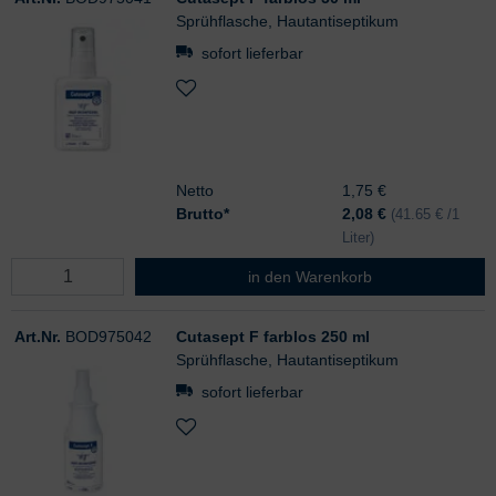
Sprühflasche, Hautantiseptikum
sofort lieferbar
Netto
1,75 €
Brutto*
2,08
€
(41.65 € /1
Liter)
Cutasept F farblos 50 ml
in den Warenkorb
Art.Nr.
BOD975042
Cutasept F farblos 250 ml
Sprühflasche, Hautantiseptikum
sofort lieferbar