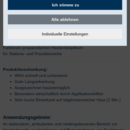
Ich stimme zu
Alle ablehnen
Cutasept F
Farbloses propanolisches Hautantiseptikum
für Stations- und Praxisbereiche
Produktbeschreibung:
Wirkt schnell und umfassend
Gute Langzeitwirkung
Ausgezeichnet hautverträglich
Besonders wirtschaftlich durch Applikationshilfen
Sehr kurze Einwirkzeit auf talgdrüsenreicher Haut (2 Min.)
Anwendungsgebiete:
Im stationären, ambulanten und niedergelassenen Bereich zur