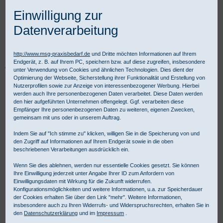
Einwilligung zur
Datenverarbeitung
http://www.msg-praxisbedarf.de
und Dritte möchten Informationen auf Ihrem
Endgerät, z. B. auf Ihrem PC, speichern bzw. auf diese zugreifen, insbesondere
Praxisbedarf Shop
Notfall
Reanimation
unter Verwendung von Cookies und ähnlichen Technologien. Dies dient der
Phantome für Reanimationstraining
Optimierung der Webseite, Sicherstellung ihrer Funktionalität und Erstellung von
CPR Klicker Aktivator für BRAYDEN
Nutzerprofilen sowie zur Anzeige von interessenbezogener Werbung. Hierbei
werden auch Ihre personenbezogenen Daten verarbeitet. Diese Daten werden
den hier aufgeführten Unternehmen offengelegt. Ggf. verarbeiten diese
Empfänger Ihre personenbezogenen Daten zu weiteren, eigenen Zwecken,
gemeinsam mit uns oder in unserem Auftrag.
Indem Sie auf "Ich stimme zu" klicken, willigen Sie in die Speicherung von und
den Zugriff auf Informationen auf Ihrem Endgerät sowie in die oben
beschriebenen Verarbeitungen ausdrücklich ein.
Wenn Sie dies ablehnen, werden nur essentielle Cookies gesetzt. Sie können
Ihre Einwilligung jederzeit unter Angabe Ihrer ID zum Anfordern von
Einwilligungsdaten mit Wirkung für die Zukunft widerrufen.
Konfigurationsmöglichkeiten und weitere Informationen, u.a. zur Speicherdauer
der Cookies erhalten Sie über den Link "mehr". Weitere Informationen,
insbesondere auch zu Ihren Widerrufs- und Widerspruchsrechten, erhalten Sie in
den
Datenschutzerklärung
und im
Impressum
.