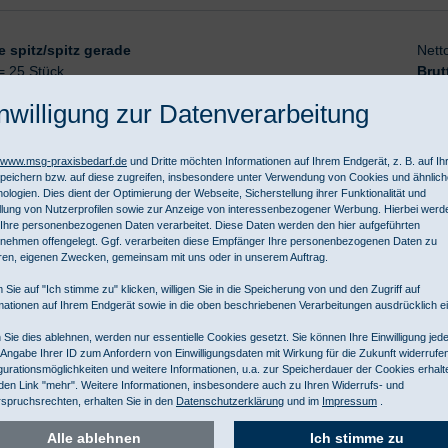
 spitz/spitz gerade
Nett
= 25 Stück
Brut
7 Tage
nwilligung zur Datenverarbeitung
//www.msg-praxisbedarf.de
und Dritte möchten Informationen auf Ihrem Endgerät, z. B. auf I
peichern bzw. auf diese zugreifen, insbesondere unter Verwendung von Cookies und ähnlic
ologien. Dies dient der Optimierung der Webseite, Sicherstellung ihrer Funktionalität und
llung von Nutzerprofilen sowie zur Anzeige von interessenbezogener Werbung. Hierbei werd
Ihre personenbezogenen Daten verarbeitet. Diese Daten werden den hier aufgeführten
nehmen offengelegt. Ggf. verarbeiten diese Empfänger Ihre personenbezogenen Daten zu
ren, eigenen Zwecken, gemeinsam mit uns oder in unserem Auftrag.
 spitz/spitz gerade
Nett
= 25 Stück
Brut
 Sie auf "Ich stimme zu" klicken, willigen Sie in die Speicherung von und den Zugriff auf
mationen auf Ihrem Endgerät sowie in die oben beschriebenen Verarbeitungen ausdrücklich ei
7 Tage
Sie dies ablehnen, werden nur essentielle Cookies gesetzt. Sie können Ihre Einwilligung jede
 Angabe Ihrer ID zum Anfordern von Einwilligungsdaten mit Wirkung für die Zukunft widerrufe
gurationsmöglichkeiten und weitere Informationen, u.a. zur Speicherdauer der Cookies erhalt
den Link "mehr". Weitere Informationen, insbesondere auch zu Ihren Widerrufs- und
spruchsrechten, erhalten Sie in den
Datenschutzerklärung
und im
Impressum
.
Alle ablehnen
Ich stimme zu