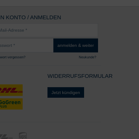
IN KONTO / ANMELDEN
sse
wort
anmelden & weiter
wort vergessen?
Neukunde?
WIDERRUFSFORMULAR
Jetzt kündigen