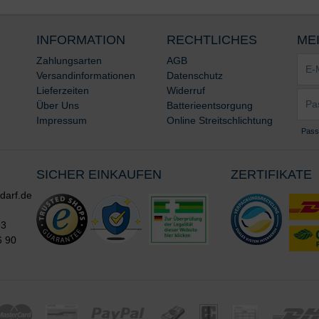
INFORMATION
RECHTLICHES
ME
E-
Zahlungsarten
AGB
Mail-
Versandinformationen
Datenschutz
Adre
Lieferzeiten
Widerruf
Pass
*
Über Uns
Batterieentsorgung
*
Impressum
Online Streitschlichtung
Pass
SICHER EINKAUFEN
ZERTIFIKATE
darf.de
93
6 90