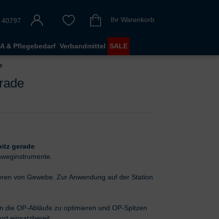
Ihr Warenkorb
 40797
A & Pflegebedarf
Verbandmittel
SALE
e
erade
itz gerade
inweginstrumente.
ren von Gewebe. Zur Anwendung auf der Station
n die OP-Abläufe zu optimieren und OP-Spitzen
rt einsatzbereit.