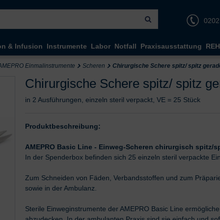
0202
on & Infusion
Instrumente
Labor
Notfall
Praxisausstattung
REH
AMEPRO Einmalinstrumente
Scheren
Chirurgische Schere spitz/ spitz gerad
Chirurgische Schere spitz/ spitz g
in 2 Ausführungen, einzeln steril verpackt, VE = 25 Stück
Produktbeschreibung:
AMEPRO Basic Line - Einweg-Scheren chirurgisch spitz/sp
In der Spenderbox befinden sich 25 einzeln steril verpackte E
Zum Schneiden von Fäden, Verbandsstoffen und zum Präparie
sowie in der Ambulanz.
Sterile Einweginstrumente der AMEPRO Basic Line ermögliche
abzudecken. In der ambulanten Praxis sind sie einfach und sofo