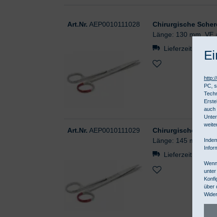
Art.Nr.
AEP0010111028
Chirurgische Schere
Länge: 130 mm, VE 
Lieferzeit ca. 4-
Ei
http:
PC, s
Techn
Erste
auch 
Unter
weite
Art.Nr.
AEP0010111029
Chirurgische Schere
Länge: 145 mm, VE 
Indem
Infor
Lieferzeit ca. 4-
Wenn 
unter
Konfi
über 
Wider