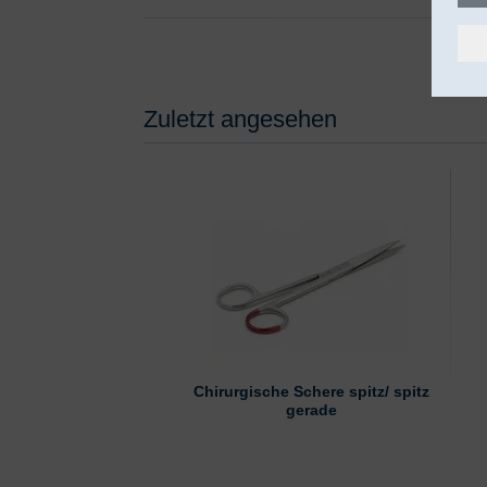
Zuletzt angesehen
Chirurgische Schere spitz/ spitz
gerade