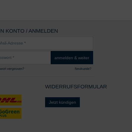
IN KONTO / ANMELDEN
sse
wort
anmelden & weiter
wort vergessen?
Neukunde?
WIDERRUFSFORMULAR
Jetzt kündigen