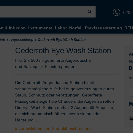
0202
on & Infusion
Instrumente
Labor
Notfall
Praxisausstattung
REH
rieb
Augenspülung
Cederroth Eye Wash Station
Cederroth Eye Wash Station
Ar
Inkl. 2 x 500 ml gepufferte Augendusche
Ne
und Salvequick Pflasterspender
B
*i
Die Cederroth Augendusche-Station bietet
schnellstmögliche Hilfe bei Augenverletzungen durch
Staub, Schmutz oder Verätzungen. Gepufferte
Flüssigkeit steigert die Chancen, die Augen zu retten
Die Eye-Wash Station enthält 2 Augenspül-Ampullen,
die sich automatisch öffnen, wenn sie aus der
Halterung .....
» zur vollständigen Produktbeschreibung