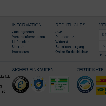
INFORMATION
RECHTLICHES
ME
E-
Zahlungsarten
AGB
Mail-
Versandinformationen
Datenschutz
Adre
Lieferzeiten
Widerruf
Pass
*
Über Uns
Batterieentsorgung
*
Impressum
Online Streitschlichtung
Pass
SICHER EINKAUFEN
ZERTIFIKATE
darf.de
93
6 90