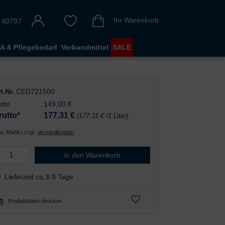
Ihr Warenkorb
 40797
A & Pflegebedarf
Verbandmittel
SALE
t.Nr.
CED721500
tto
149,00 €
rutto*
177,31
€
(177.31 € /1 Liter)
nkl. MwSt./ zzgl.
Versandkosten
Cederroth Eye Wash Station
in den Warenkorb
Lieferzeit ca.3-9 Tage
Produktdaten drucken