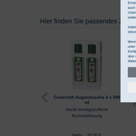
Erste
auch 
Unter
weite
Hier finden Sie passendes Zubeh
Indem
Infor
Wenn 
unter
Konfi
über 
Wider
Cederroth Augendusche 2 x 500
Sa
ml
1
sterile boratgepufferte
Kochsalzlösung
Netto:
39,00
€