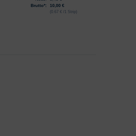
Brutto*:
10,00 €
Brutto*:
11,
(0.67 € /1 Strip)
(0.5