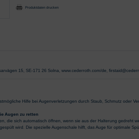
Produktdaten drucken
tsarvägen 15, SE-171 26 Solna, www.cederroth.com/de, firstaid@ceder
lstmögliche Hilfe bei Augenverletzungen durch Staub, Schmutz oder Ve
die Augen zu retten
n, die sich automatisch öffnen, wenn sie aus der Halterung gedreht w
espült wird. Die spezielle Augenschale hilft, das Auge für optimale Spü