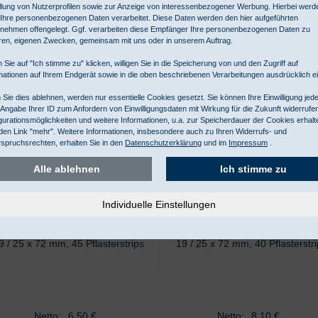
llung von Nutzerprofilen sowie zur Anzeige von interessenbezogener Werbung. Hierbei werd
Ihre personenbezogenen Daten verarbeitet. Diese Daten werden den hier aufgeführten
nehmen offengelegt. Ggf. verarbeiten diese Empfänger Ihre personenbezogenen Daten zu
ren, eigenen Zwecken, gemeinsam mit uns oder in unserem Auftrag.
ör/Ersatzteile
 Sie auf "Ich stimme zu" klicken, willigen Sie in die Speicherung von und den Zugriff auf
mationen auf Ihrem Endgerät sowie in die oben beschriebenen Verarbeitungen ausdrücklich ei
Sie dies ablehnen, werden nur essentielle Cookies gesetzt. Sie können Ihre Einwilligung jede
 Angabe Ihrer ID zum Anfordern von Einwilligungsdaten mit Wirkung für die Zukunft widerrufe
gurationsmöglichkeiten und weitere Informationen, u.a. zur Speicherdauer der Cookies erhalt
den Link "mehr". Weitere Informationen, insbesondere auch zu Ihren Widerrufs- und
spruchsrechten, erhalten Sie in den
Datenschutzerklärung
und im
Impressum
.
Alle ablehnen
Ich stimme zu
lvequick Refill 6036 wasserfest
Salvequick Refill 6444 elasti
9 / 25 x 72 mm, 45 Pflasterstrips
19 / 25 x 72 mm, 40 Pflasterstri
Netto:
6,50
€
Netto:
8,10
€