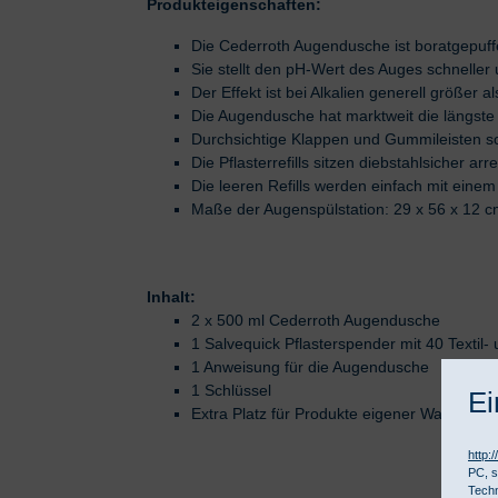
Produkteigenschaften:
Die Cederroth Augendusche ist boratgepuffer
Sie stellt den pH-Wert des Auges schnelle
Der Effekt ist bei Alkalien generell größer a
Die Augendusche hat marktweit die längste 
Durchsichtige Klappen und Gummileisten sc
Die Pflasterrefills sitzen diebstahlsicher ar
Die leeren Refills werden einfach mit ein
Maße der Augenspülstation: 29 x 56 x 12 c
Inhalt:
2 x 500 ml Cederroth Augendusche
1 Salvequick Pflasterspender mit 40 Textil- 
1 Anweisung für die Augendusche
1 Schlüssel
Ei
Extra Platz für Produkte eigener Wahl, z.B. 
http:
PC, s
Techn