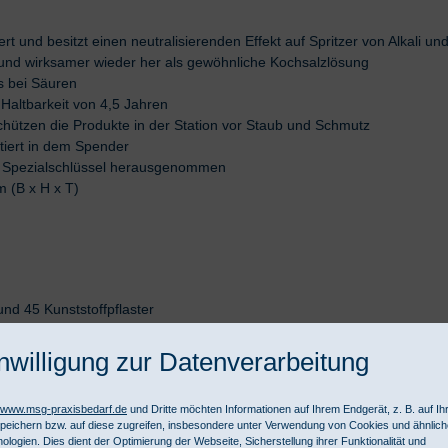
t und besitzt einen neutralisierenden Effekt auf Spritzer von Alkali u
r und wirksamer wieder her als gewöhnliche Kochsalzlösung
ls bei Säuren
Haltbarkeit von 4,5 Jahren
hützen die Produkte in der Station vor Staub und Schmutz
retiert in dem Spender
em Spezialschlüssel herausgenommen
m (B x H x T)
und 45 Kunststoffpflaster
nwilligung zur Datenverarbeitung
Blutstiller, Schutzbrille oder Schutzhandschuhe
//www.msg-praxisbedarf.de
und Dritte möchten Informationen auf Ihrem Endgerät, z. B. auf I
peichern bzw. auf diese zugreifen, insbesondere unter Verwendung von Cookies und ähnlic
ologien. Dies dient der Optimierung der Webseite, Sicherstellung ihrer Funktionalität und