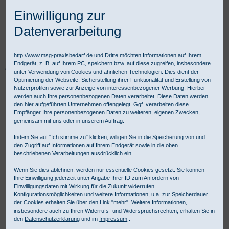
Einwilligung zur
Datenverarbeitung
http://www.msg-praxisbedarf.de
und Dritte möchten Informationen auf Ihrem
Endgerät, z. B. auf Ihrem PC, speichern bzw. auf diese zugreifen, insbesondere
Praxisbedarf Shop
Diagnostik
Fachspezifische Diagnostik
unter Verwendung von Cookies und ähnlichen Technologien. Dies dient der
EKG-Geräte und Zubehör
EKG Zubehör
Optimierung der Webseite, Sicherstellung ihrer Funktionalität und Erstellung von
Cardio / Smart NiMH-Akkupack (12V / 2,5Ah)
Nutzerprofilen sowie zur Anzeige von interessenbezogener Werbung. Hierbei
werden auch Ihre personenbezogenen Daten verarbeitet. Diese Daten werden
den hier aufgeführten Unternehmen offengelegt. Ggf. verarbeiten diese
Empfänger Ihre personenbezogenen Daten zu weiteren, eigenen Zwecken,
gemeinsam mit uns oder in unserem Auftrag.
Indem Sie auf "Ich stimme zu" klicken, willigen Sie in die Speicherung von und
den Zugriff auf Informationen auf Ihrem Endgerät sowie in die oben
beschriebenen Verarbeitungen ausdrücklich ein.
Wenn Sie dies ablehnen, werden nur essentielle Cookies gesetzt. Sie können
Ihre Einwilligung jederzeit unter Angabe Ihrer ID zum Anfordern von
Einwilligungsdaten mit Wirkung für die Zukunft widerrufen.
Konfigurationsmöglichkeiten und weitere Informationen, u.a. zur Speicherdauer
der Cookies erhalten Sie über den Link "mehr". Weitere Informationen,
insbesondere auch zu Ihren Widerrufs- und Widerspruchsrechten, erhalten Sie in
den
Datenschutzerklärung
und im
Impressum
.