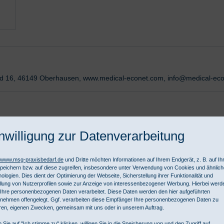
nd 16, 46149 Oberhausen, www.medical-econet.com, info@medical-ec
nwilligung zur Datenverarbeitung
rdio M+Smart 1 / Smart 3
//www.msg-praxisbedarf.de
und Dritte möchten Informationen auf Ihrem Endgerät, z. B. auf I
peichern bzw. auf diese zugreifen, insbesondere unter Verwendung von Cookies und ähnlic
ologien. Dies dient der Optimierung der Webseite, Sicherstellung ihrer Funktionalität und
llung von Nutzerprofilen sowie zur Anzeige von interessenbezogener Werbung. Hierbei werd
Ihre personenbezogenen Daten verarbeitet. Diese Daten werden den hier aufgeführten
nehmen offengelegt. Ggf. verarbeiten diese Empfänger Ihre personenbezogenen Daten zu
ren, eigenen Zwecken, gemeinsam mit uns oder in unserem Auftrag.
 Sie auf "Ich stimme zu" klicken, willigen Sie in die Speicherung von und den Zugriff auf