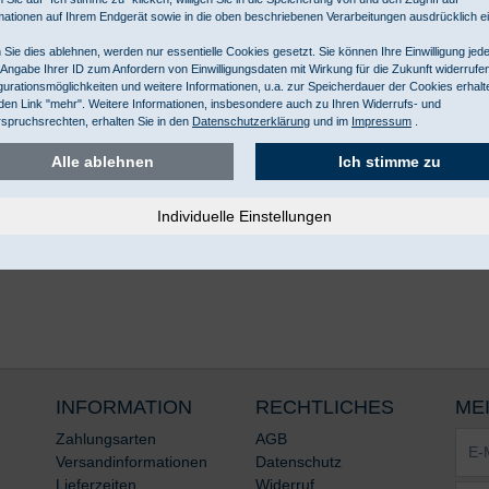
mationen auf Ihrem Endgerät sowie in die oben beschriebenen Verarbeitungen ausdrücklich ei
Sie dies ablehnen, werden nur essentielle Cookies gesetzt. Sie können Ihre Einwilligung jede
 Angabe Ihrer ID zum Anfordern von Einwilligungsdaten mit Wirkung für die Zukunft widerrufe
gurationsmöglichkeiten und weitere Informationen, u.a. zur Speicherdauer der Cookies erhalt
den Link "mehr". Weitere Informationen, insbesondere auch zu Ihren Widerrufs- und
spruchsrechten, erhalten Sie in den
Datenschutzerklärung
und im
Impressum
.
Alle ablehnen
Ich stimme zu
INFORMATION
RECHTLICHES
ME
E-
Zahlungsarten
AGB
Mail-
Versandinformationen
Datenschutz
Adre
Lieferzeiten
Widerruf