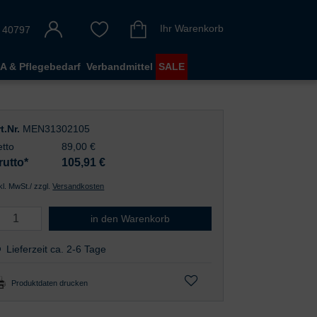
Ihr Warenkorb
 40797
A & Pflegebedarf
Verbandmittel
SALE
t.Nr.
MEN31302105
tto
89,00 €
rutto*
105,91
€
nkl. MwSt./ zzgl.
Versandkosten
Cardio E3 Akku
in den Warenkorb
Lieferzeit ca. 2-6 Tage
Produktdaten drucken