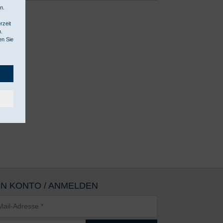
n.
rzeit
n.
en Sie
IN KONTO / ANMELDEN
sse