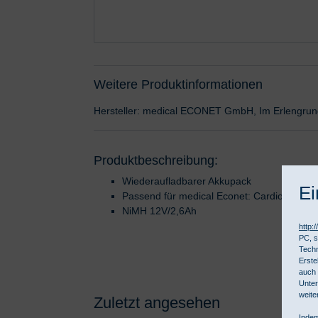
Weitere Produktinformationen
Hersteller: medical ECONET GmbH, Im Erlengru
Produktbeschreibung:
Wiederaufladbarer Akkupack
Ei
Passend für medical Econet: Cardio M / Ca
NiMH 12V/2,6Ah
http:
PC, s
Techn
Erste
auch 
Unter
weite
Zuletzt angesehen
Indem