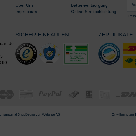
Pass
*
Über Uns
Batterieentsorgung
*
Impressum
Online Streitschlichtung
Pass
SICHER EINKAUFEN
ZERTIFIKATE
darf.de
93
6 90
chsmaterial
Shoplösung von
Websale AG
Einwilligung zur