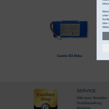
Infor
Wenn 
unter
Konfi
über 
Wider
Cardio E3 Akku
SERVICE
Hilfe beim Bestellen
Direktbestellung
Merkliste