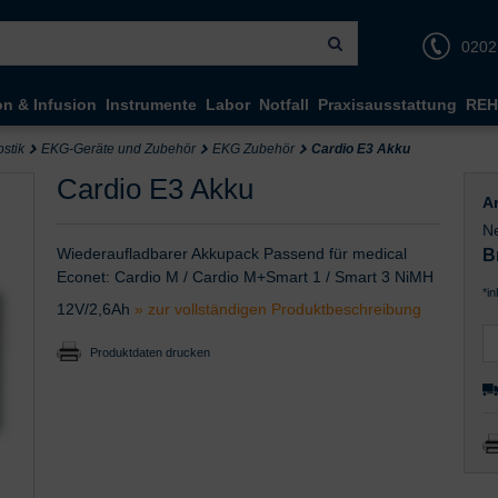
0202
on & Infusion
Instrumente
Labor
Notfall
Praxisausstattung
REH
stik
EKG-Geräte und Zubehör
EKG Zubehör
Cardio E3 Akku
Cardio E3 Akku
Ar
Ne
Wiederaufladbarer Akkupack Passend für medical
B
Econet: Cardio M / Cardio M+Smart 1 / Smart 3 NiMH
*i
12V/2,6Ah
» zur vollständigen Produktbeschreibung
Produktdaten drucken