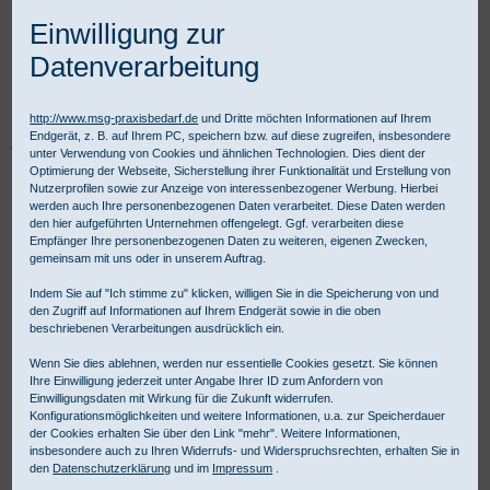
Einwilligung zur
Datenverarbeitung
http://www.msg-praxisbedarf.de
und Dritte möchten Informationen auf Ihrem
Endgerät, z. B. auf Ihrem PC, speichern bzw. auf diese zugreifen, insbesondere
Praxisbedarf Shop
Praxisausstattung
Praxismobiliar
Bürostühle
unter Verwendung von Cookies und ähnlichen Technologien. Dies dient der
Bürodrehstühle
Bürodrehstuhl Dante M
Optimierung der Webseite, Sicherstellung ihrer Funktionalität und Erstellung von
Nutzerprofilen sowie zur Anzeige von interessenbezogener Werbung. Hierbei
werden auch Ihre personenbezogenen Daten verarbeitet. Diese Daten werden
den hier aufgeführten Unternehmen offengelegt. Ggf. verarbeiten diese
Empfänger Ihre personenbezogenen Daten zu weiteren, eigenen Zwecken,
gemeinsam mit uns oder in unserem Auftrag.
Indem Sie auf "Ich stimme zu" klicken, willigen Sie in die Speicherung von und
den Zugriff auf Informationen auf Ihrem Endgerät sowie in die oben
beschriebenen Verarbeitungen ausdrücklich ein.
Wenn Sie dies ablehnen, werden nur essentielle Cookies gesetzt. Sie können
Ihre Einwilligung jederzeit unter Angabe Ihrer ID zum Anfordern von
Einwilligungsdaten mit Wirkung für die Zukunft widerrufen.
Konfigurationsmöglichkeiten und weitere Informationen, u.a. zur Speicherdauer
der Cookies erhalten Sie über den Link "mehr". Weitere Informationen,
insbesondere auch zu Ihren Widerrufs- und Widerspruchsrechten, erhalten Sie in
den
Datenschutzerklärung
und im
Impressum
.