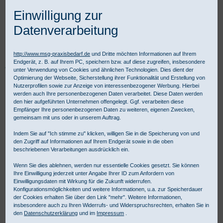
Einwilligung zur
Datenverarbeitung
http://www.msg-praxisbedarf.de
und Dritte möchten Informationen auf Ihrem
Endgerät, z. B. auf Ihrem PC, speichern bzw. auf diese zugreifen, insbesondere
Praxisbedarf Shop
Instrumente
Einmalinstrumente
unter Verwendung von Cookies und ähnlichen Technologien. Dies dient der
SCHOLZ INSTRUMENTS
Scheren
Optimierung der Webseite, Sicherstellung ihrer Funktionalität und Erstellung von
Braun-Stadler Dammschnitt Schere
Nutzerprofilen sowie zur Anzeige von interessenbezogener Werbung. Hierbei
werden auch Ihre personenbezogenen Daten verarbeitet. Diese Daten werden
den hier aufgeführten Unternehmen offengelegt. Ggf. verarbeiten diese
Empfänger Ihre personenbezogenen Daten zu weiteren, eigenen Zwecken,
gemeinsam mit uns oder in unserem Auftrag.
Indem Sie auf "Ich stimme zu" klicken, willigen Sie in die Speicherung von und
den Zugriff auf Informationen auf Ihrem Endgerät sowie in die oben
beschriebenen Verarbeitungen ausdrücklich ein.
Wenn Sie dies ablehnen, werden nur essentielle Cookies gesetzt. Sie können
Ihre Einwilligung jederzeit unter Angabe Ihrer ID zum Anfordern von
Einwilligungsdaten mit Wirkung für die Zukunft widerrufen.
Konfigurationsmöglichkeiten und weitere Informationen, u.a. zur Speicherdauer
der Cookies erhalten Sie über den Link "mehr". Weitere Informationen,
insbesondere auch zu Ihren Widerrufs- und Widerspruchsrechten, erhalten Sie in
den
Datenschutzerklärung
und im
Impressum
.