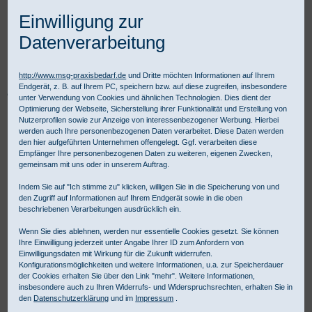
Einwilligung zur
Datenverarbeitung
http://www.msg-praxisbedarf.de
und Dritte möchten Informationen auf Ihrem
Endgerät, z. B. auf Ihrem PC, speichern bzw. auf diese zugreifen, insbesondere
Praxisbedarf Shop
Diagnostik
Allgemeine Diagnostik
unter Verwendung von Cookies und ähnlichen Technologien. Dies dient der
Fieberthermometer
bosotherm medical Hygiene-Schutzhüllen
Optimierung der Webseite, Sicherstellung ihrer Funktionalität und Erstellung von
Nutzerprofilen sowie zur Anzeige von interessenbezogener Werbung. Hierbei
werden auch Ihre personenbezogenen Daten verarbeitet. Diese Daten werden
den hier aufgeführten Unternehmen offengelegt. Ggf. verarbeiten diese
Empfänger Ihre personenbezogenen Daten zu weiteren, eigenen Zwecken,
gemeinsam mit uns oder in unserem Auftrag.
Indem Sie auf "Ich stimme zu" klicken, willigen Sie in die Speicherung von und
den Zugriff auf Informationen auf Ihrem Endgerät sowie in die oben
beschriebenen Verarbeitungen ausdrücklich ein.
Wenn Sie dies ablehnen, werden nur essentielle Cookies gesetzt. Sie können
Ihre Einwilligung jederzeit unter Angabe Ihrer ID zum Anfordern von
Einwilligungsdaten mit Wirkung für die Zukunft widerrufen.
Konfigurationsmöglichkeiten und weitere Informationen, u.a. zur Speicherdauer
der Cookies erhalten Sie über den Link "mehr". Weitere Informationen,
insbesondere auch zu Ihren Widerrufs- und Widerspruchsrechten, erhalten Sie in
den
Datenschutzerklärung
und im
Impressum
.