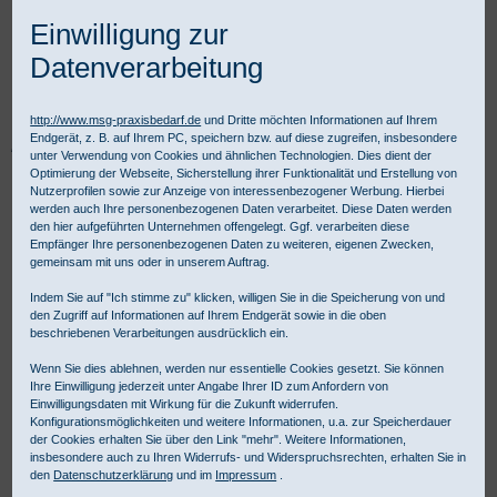
Einwilligung zur
Datenverarbeitung
http://www.msg-praxisbedarf.de
und Dritte möchten Informationen auf Ihrem
Endgerät, z. B. auf Ihrem PC, speichern bzw. auf diese zugreifen, insbesondere
Praxisbedarf Shop
Diagnostik
Allgemeine Diagnostik
unter Verwendung von Cookies und ähnlichen Technologien. Dies dient der
Blutdruckmessgeräte
Automatische Blutdruckmessgeräte
Optimierung der Webseite, Sicherstellung ihrer Funktionalität und Erstellung von
boso medicus vital
Nutzerprofilen sowie zur Anzeige von interessenbezogener Werbung. Hierbei
werden auch Ihre personenbezogenen Daten verarbeitet. Diese Daten werden
den hier aufgeführten Unternehmen offengelegt. Ggf. verarbeiten diese
Empfänger Ihre personenbezogenen Daten zu weiteren, eigenen Zwecken,
gemeinsam mit uns oder in unserem Auftrag.
Indem Sie auf "Ich stimme zu" klicken, willigen Sie in die Speicherung von und
den Zugriff auf Informationen auf Ihrem Endgerät sowie in die oben
beschriebenen Verarbeitungen ausdrücklich ein.
Wenn Sie dies ablehnen, werden nur essentielle Cookies gesetzt. Sie können
Ihre Einwilligung jederzeit unter Angabe Ihrer ID zum Anfordern von
Einwilligungsdaten mit Wirkung für die Zukunft widerrufen.
Konfigurationsmöglichkeiten und weitere Informationen, u.a. zur Speicherdauer
der Cookies erhalten Sie über den Link "mehr". Weitere Informationen,
insbesondere auch zu Ihren Widerrufs- und Widerspruchsrechten, erhalten Sie in
den
Datenschutzerklärung
und im
Impressum
.