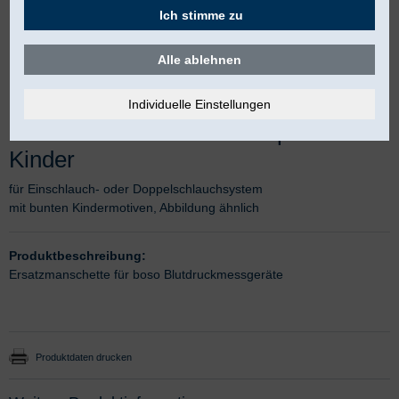
Ich stimme zu
Alle ablehnen
boso Klettmanschette komplett für
Kinder
für Einschlauch- oder Doppelschlauchsystem
mit bunten Kindermotiven, Abbildung ähnlich
Produktbeschreibung:
Ersatzmanschette für boso Blutdruckmessgeräte
Produktdaten drucken