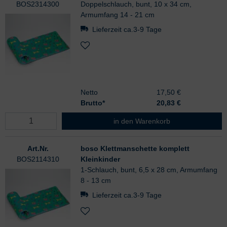
BOS2314300
Doppelschlauch, bunt, 10 x 34 cm,
Armumfang 14 - 21 cm
Lieferzeit ca.3-9 Tage
Netto
17,50 €
Brutto*
20,83
€
boso Klettmanschette komplett Kin
in den Warenkorb
Art.Nr.
boso Klettmanschette komplett
BOS2114310
Kleinkinder
1-Schlauch, bunt, 6,5 x 28 cm, Armumfang
8 - 13 cm
Lieferzeit ca.3-9 Tage