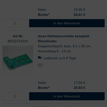
Netto
19,00 €
Brutto*
22,61
€
boso Klettmanschette komplett Klei
in den Warenkorb
Art.Nr.
boso Klettmanschette komplett
BOS2314310
Kleinkinder
Doppelschlauch, bunt, 6,5 x 28 cm,
Armumfang 8 - 13 cm
Lieferzeit ca.3-9 Tage
Netto
17,50 €
Brutto*
20,83
€
boso Klettmanschette komplett Klei
in den Warenkorb