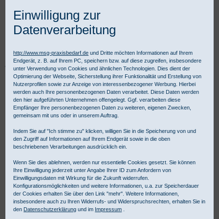
Einwilligung zur
Datenverarbeitung
http://www.msg-praxisbedarf.de
und Dritte möchten Informationen auf Ihrem
Endgerät, z. B. auf Ihrem PC, speichern bzw. auf diese zugreifen, insbesondere
Praxisbedarf Shop
Diagnostik
Allgemeine Diagnostik
unter Verwendung von Cookies und ähnlichen Technologien. Dies dient der
Blutdruckmessgeräte
Zubehör für Blutdruckmessgeräte
Boso
Optimierung der Webseite, Sicherstellung ihrer Funktionalität und Erstellung von
boso Klettmanschette komplett für Kinder
Nutzerprofilen sowie zur Anzeige von interessenbezogener Werbung. Hierbei
werden auch Ihre personenbezogenen Daten verarbeitet. Diese Daten werden
den hier aufgeführten Unternehmen offengelegt. Ggf. verarbeiten diese
Empfänger Ihre personenbezogenen Daten zu weiteren, eigenen Zwecken,
gemeinsam mit uns oder in unserem Auftrag.
Indem Sie auf "Ich stimme zu" klicken, willigen Sie in die Speicherung von und
den Zugriff auf Informationen auf Ihrem Endgerät sowie in die oben
beschriebenen Verarbeitungen ausdrücklich ein.
Wenn Sie dies ablehnen, werden nur essentielle Cookies gesetzt. Sie können
Ihre Einwilligung jederzeit unter Angabe Ihrer ID zum Anfordern von
Einwilligungsdaten mit Wirkung für die Zukunft widerrufen.
Konfigurationsmöglichkeiten und weitere Informationen, u.a. zur Speicherdauer
der Cookies erhalten Sie über den Link "mehr". Weitere Informationen,
insbesondere auch zu Ihren Widerrufs- und Widerspruchsrechten, erhalten Sie in
den
Datenschutzerklärung
und im
Impressum
.