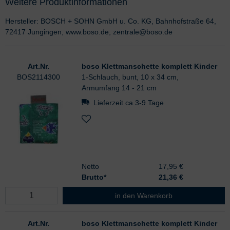
Weitere Produktinformationen
Hersteller: BOSCH + SOHN GmbH u. Co. KG, Bahnhofstraße 64,
72417 Jungingen, www.boso.de, zentrale@boso.de
Art.Nr.
boso Klettmanschette komplett Kinder
BOS2114300
1-Schlauch, bunt, 10 x 34 cm,
Armumfang 14 - 21 cm
Lieferzeit ca.3-9 Tage
Netto
17,95 €
Brutto*
21,36
€
boso Klettmanschette komplett Kin
in den Warenkorb
Art.Nr.
boso Klettmanschette komplett Kinder