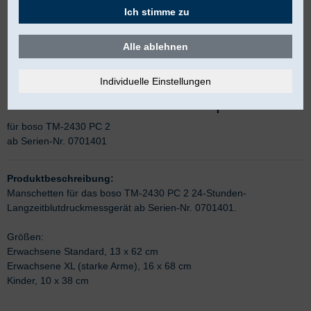
Ich stimme zu
Alle ablehnen
boso Klettmanschette komplett
für boso TM-2430 PC 2
ab Serien-Nr. 0701401
Produktbeschreibung:
Manschetten für das boso TM-2430 PC 2 24-Stunden-
Langzeitblutdruckmessgerät ab Serien-Nr. 0701401.
Größen:
Erwachsene Standard, 13 x 62 cm
Erwachsene XL (starke Arme), 16 x 68 cm
Kinder, 10 x 38 cm