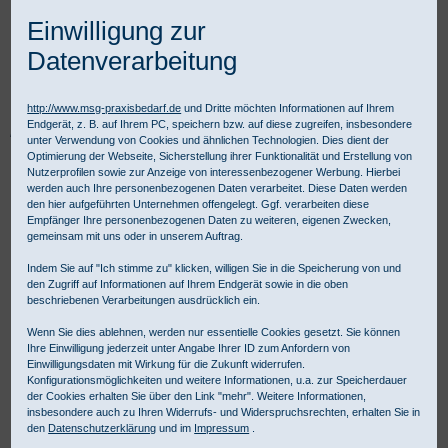
Einwilligung zur
Datenverarbeitung
http://www.msg-praxisbedarf.de
und Dritte möchten Informationen auf Ihrem
Endgerät, z. B. auf Ihrem PC, speichern bzw. auf diese zugreifen, insbesondere
Praxisbedarf Shop
Diagnostik
Allgemeine Diagnostik
unter Verwendung von Cookies und ähnlichen Technologien. Dies dient der
Blutdruckmessgeräte
Zubehör für Blutdruckmessgeräte
Boso
Optimierung der Webseite, Sicherstellung ihrer Funktionalität und Erstellung von
boso Klettmanschette komplett
Nutzerprofilen sowie zur Anzeige von interessenbezogener Werbung. Hierbei
werden auch Ihre personenbezogenen Daten verarbeitet. Diese Daten werden
den hier aufgeführten Unternehmen offengelegt. Ggf. verarbeiten diese
Empfänger Ihre personenbezogenen Daten zu weiteren, eigenen Zwecken,
gemeinsam mit uns oder in unserem Auftrag.
Indem Sie auf "Ich stimme zu" klicken, willigen Sie in die Speicherung von und
den Zugriff auf Informationen auf Ihrem Endgerät sowie in die oben
beschriebenen Verarbeitungen ausdrücklich ein.
Wenn Sie dies ablehnen, werden nur essentielle Cookies gesetzt. Sie können
Ihre Einwilligung jederzeit unter Angabe Ihrer ID zum Anfordern von
Einwilligungsdaten mit Wirkung für die Zukunft widerrufen.
Konfigurationsmöglichkeiten und weitere Informationen, u.a. zur Speicherdauer
der Cookies erhalten Sie über den Link "mehr". Weitere Informationen,
insbesondere auch zu Ihren Widerrufs- und Widerspruchsrechten, erhalten Sie in
den
Datenschutzerklärung
und im
Impressum
.