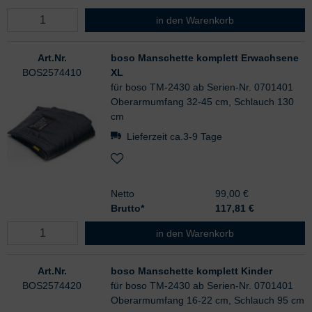
boso Manschette komplett Erwach
in den Warenkorb
Art.Nr.
boso Manschette komplett Erwachsene
BOS2574410
XL
für boso TM-2430 ab Serien-Nr. 0701401
Oberarmumfang 32-45 cm, Schlauch 130
cm
Lieferzeit ca.3-9 Tage
Netto
99,00 €
Brutto*
117,81
€
boso Manschette komplett Erwach
in den Warenkorb
Art.Nr.
boso Manschette komplett Kinder
BOS2574420
für boso TM-2430 ab Serien-Nr. 0701401
Oberarmumfang 16-22 cm, Schlauch 95 cm