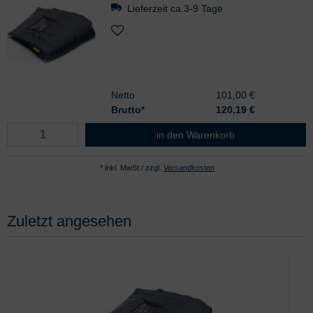
Lieferzeit ca.3-9 Tage
Netto
101,00 €
Brutto*
120,19
€
boso Manschette komplett Kinder
in den Warenkorb
* inkl. MwSt./ zzgl.
Versandkosten
Zuletzt angesehen