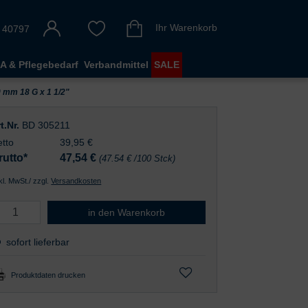
Ihr Warenkorb
 40797
A & Pflegebedarf
Verbandmittel
SALE
40 mm 18 G x 1 1/2"
t.Nr.
BD 305211
tto
39,95 €
rutto*
47,54
€
(47.54 € /100 Stck)
nkl. MwSt./ zzgl.
Versandkosten
BD 
in den Warenkorb
sofort lieferbar
Produktdaten drucken