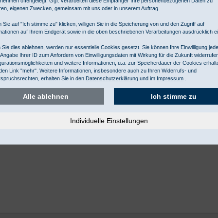
nehmen offengelegt. Ggf. verarbeiten diese Empfänger Ihre personenbezogenen Daten zu
ren, eigenen Zwecken, gemeinsam mit uns oder in unserem Auftrag.
 Sie auf "Ich stimme zu" klicken, willigen Sie in die Speicherung von und den Zugriff auf
mationen auf Ihrem Endgerät sowie in die oben beschriebenen Verarbeitungen ausdrücklich ei
Sie dies ablehnen, werden nur essentielle Cookies gesetzt. Sie können Ihre Einwilligung jede
 Angabe Ihrer ID zum Anfordern von Einwilligungsdaten mit Wirkung für die Zukunft widerrufe
gurationsmöglichkeiten und weitere Informationen, u.a. zur Speicherdauer der Cookies erhalt
den Link "mehr". Weitere Informationen, insbesondere auch zu Ihren Widerrufs- und
spruchsrechten, erhalten Sie in den
Datenschutzerklärung
und im
Impressum
.
Alle ablehnen
Ich stimme zu