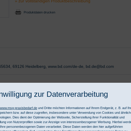
» zur vollständigen Produktbeschreibung
Produktdaten drucken
r. 45634, 69126 Heidelberg, www.bd.com/de-de, bd.de@bd.com
nwilligung zur Datenverarbeitung
 µm Filter
ie sichere Vorbereitung und Verabreichung von Medikamenten.
//www.msg-praxisbedarf.de
und Dritte möchten Informationen auf Ihrem Endgerät, z. B. auf I
peichern bzw. auf diese zugreifen, insbesondere unter Verwendung von Cookies und ähnlic
rtikel heraus
ologien. Dies dient der Optimierung der Webseite, Sicherstellung ihrer Funktionalität und
 Mehrdosenbehältnissen
llung von Nutzerprofilen sowie zur Anzeige von interessenbezogener Werbung. Hierbei werd
Ihre personenbezogenen Daten verarbeitet. Diese Daten werden den hier aufgeführten
z. B. Mehrdosenbehältnisse) durch schrägen Anschnitt