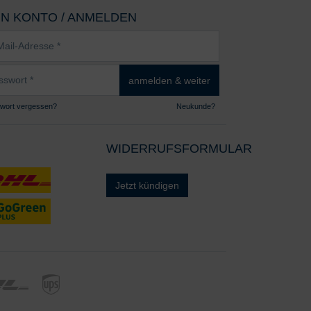
IN KONTO / ANMELDEN
sse
wort
anmelden & weiter
wort vergessen?
Neukunde?
WIDERRUFSFORMULAR
Jetzt kündigen