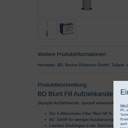
Weitere Produktinformationen
Hersteller: BD, Becton Dickinson GmbH, Tullast
Produktbeschreibung:
Ei
BD Blunt Fill Aufziehkanüle mit 5
Stumpfe Aufziehkanüle, speziell entwickelt für d
http:
PC, s
Der 5-Mikrometer-Filter filtert 98 % aller Pa
Techn
45° Schliff für weniger Ausstanzungen bei
Erste
auch 
Leichtes Eindringen in die Stechampullen (