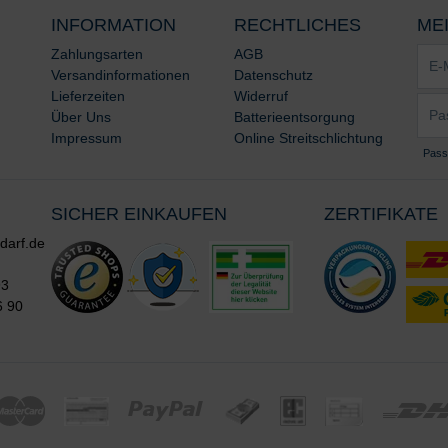
INFORMATION
RECHTLICHES
ME
E-
Zahlungsarten
AGB
Mail-
Versandinformationen
Datenschutz
Adre
Lieferzeiten
Widerruf
Pass
*
Über Uns
Batterieentsorgung
*
Impressum
Online Streitschlichtung
Pass
SICHER EINKAUFEN
ZERTIFIKATE
darf.de
93
6 90