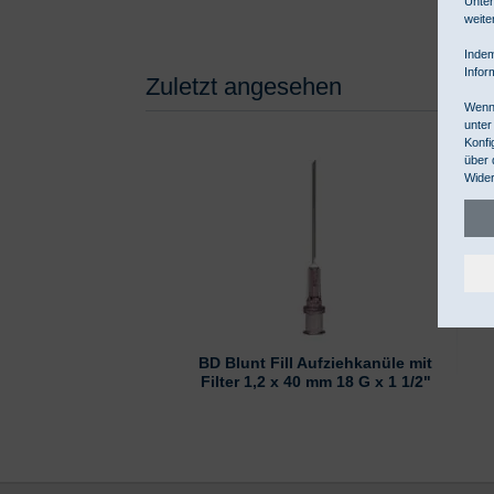
Unter
weite
Indem
Infor
Zuletzt angesehen
Wenn 
unter
Konfi
über 
Wider
BD Blunt Fill Aufziehkanüle mit
Filter 1,2 x 40 mm 18 G x 1 1/2"