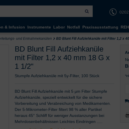
0202
on & Infusion
Instrumente
Labor
Notfall
Praxisausstattung
REH
rleitungs- und Entnahmekanülen
BD Blunt Fill Aufziehkanüle mit Filter 1,2 x 
BD Blunt Fill Aufziehkanüle
Ar
mit Filter 1,2 x 40 mm 18 G x
Ne
1 1/2"
B
Stumpfe Aufziehkanüle mit 5y-Filter, 100 Stück
*i
BD Blunt Fill Aufziehkanüle mit 5 µm Filter Stumpfe
Aufziehkanüle, speziell entwickelt für die sichere
Vorbereitung und Verabreichung von Medikamenten.
Der 5-Mikrometer-Filter filtert 98 % aller Partikel
heraus 45° Schliff für weniger Ausstanzungen bei
Mehrdosenbehältnissen Leichtes Eindringen .....