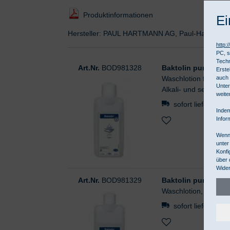
Produktinformationen
Ei
Hersteller: PAUL HARTMANN AG, Paul-Hartmann-S
http:
PC, s
Techn
Art.Nr.
BOD981328
Baktolin pure 500 
Erste
Waschlotion für mild
auch 
Unter
Alkali- und seifenfrei
weite
sofort lieferbar
Indem
Infor
Wenn 
unter
Konfi
über 
Wider
Art.Nr.
BOD981329
Baktolin pure 1000
Waschlotion, frei vo
sofort lieferbar