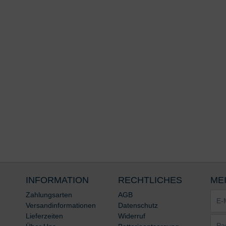
INFORMATION
RECHTLICHES
ME
E-
Zahlungsarten
AGB
Mail-
Versandinformationen
Datenschutz
Adre
Lieferzeiten
Widerruf
Pass
*