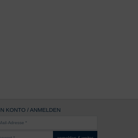
IN KONTO / ANMELDEN
sse
wort
anmelden & weiter