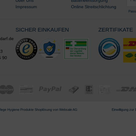
Über Uns
Batterieentsorgung
*
Impressum
Online Streitschlichtung
Pass
SICHER EINKAUFEN
ZERTIFIKATE
darf.de
93
6 90
lege Hygiene Produkte
Shoplösung von
Websale AG
Einwilligung zur