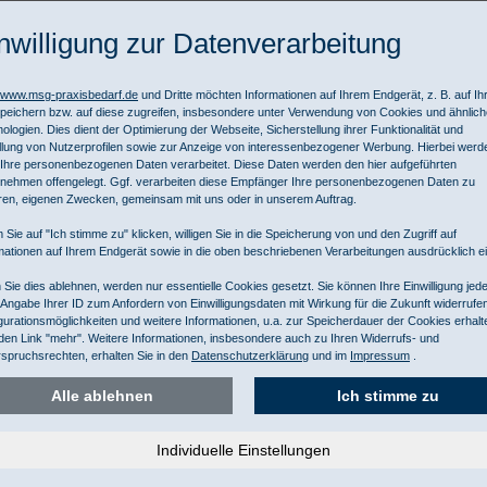
nwilligung zur Datenverarbeitung
traße 12, 89522 Heidenheim, www.hartmann.info/de, info@hartmann.
//www.msg-praxisbedarf.de
und Dritte möchten Informationen auf Ihrem Endgerät, z. B. auf I
peichern bzw. auf diese zugreifen, insbesondere unter Verwendung von Cookies und ähnlic
ologien. Dies dient der Optimierung der Webseite, Sicherstellung ihrer Funktionalität und
ml
Nett
llung von Nutzerprofilen sowie zur Anzeige von interessenbezogener Werbung. Hierbei werd
e Reinigung, frei von Parfum und Farbstoffen.
Brut
Ihre personenbezogenen Daten verarbeitet. Diese Daten werden den hier aufgeführten
nehmen offengelegt. Ggf. verarbeiten diese Empfänger Ihre personenbezogenen Daten zu
ren, eigenen Zwecken, gemeinsam mit uns oder in unserem Auftrag.
 Sie auf "Ich stimme zu" klicken, willigen Sie in die Speicherung von und den Zugriff auf
mationen auf Ihrem Endgerät sowie in die oben beschriebenen Verarbeitungen ausdrücklich ei
Sie dies ablehnen, werden nur essentielle Cookies gesetzt. Sie können Ihre Einwilligung jede
 Angabe Ihrer ID zum Anfordern von Einwilligungsdaten mit Wirkung für die Zukunft widerrufe
gurationsmöglichkeiten und weitere Informationen, u.a. zur Speicherdauer der Cookies erhalt
den Link "mehr". Weitere Informationen, insbesondere auch zu Ihren Widerrufs- und
spruchsrechten, erhalten Sie in den
Datenschutzerklärung
und im
Impressum
.
 ml
Nett
Alle ablehnen
Ich stimme zu
n Parfum und Farbstoffen
Brut