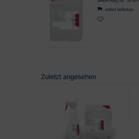
BAuA.Reg.Nr.: N-30
sofort lieferbar
Zuletzt angesehen