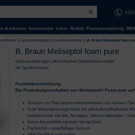
0202
on & Infusion
Instrumente
Labor
Notfall
Praxisausstattung
REH
sinfektion
Gebrauchsfertige Schnelldesinfektion
B. Braun Meliseptol foam p
B. Braun Meliseptol foam pure
Gebrauchsfertiges alkoholisches Desinfektionsmittel
als Sprühschaum.
Produktbeschreibung:
Die Produkteigenschaften von Meliseptol© Foam pure auf 
Schaum zur Flächenschnelldesinfektion von kleinen Flä
Gute Materialverträglichkeit bei alkoholempfindlichen Mat
medizinischer Geräte, Acrylglas, Ultraschallsonden, Unt
Keine Aerosolbildung beim Versprühen
Parfümfrei - unauffälliger Geruch
VAH-Zertifikat vorhanden