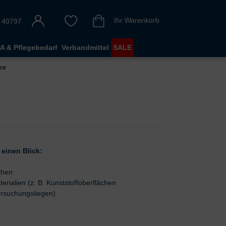
Ihr Warenkorb
 40797
A & Pflegebedarf
Verbandmittel
SALE
ure
einen Blick:
chen
erialien (z. B. Kunststoffoberflächen
ersuchungsliegen)