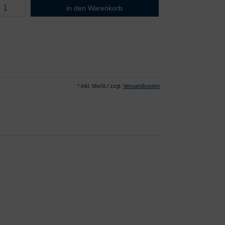
B. Braun Meliseptol Foam pure
in den Warenkorb
* inkl. MwSt./ zzgl.
Versandkosten