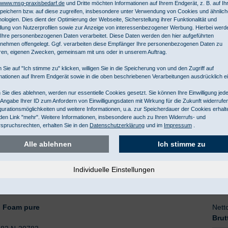
-Straße 1, 34209 Melsungen, www.bbraun.com, info@bbraun.com
//www.msg-praxisbedarf.de
und Dritte möchten Informationen auf Ihrem Endgerät, z. B. auf I
peichern bzw. auf diese zugreifen, insbesondere unter Verwendung von Cookies und ähnlic
ologien. Dies dient der Optimierung der Webseite, Sicherstellung ihrer Funktionalität und
llung von Nutzerprofilen sowie zur Anzeige von interessenbezogener Werbung. Hierbei werd
Ihre personenbezogenen Daten verarbeitet. Diese Daten werden den hier aufgeführten
nehmen offengelegt. Ggf. verarbeiten diese Empfänger Ihre personenbezogenen Daten zu
ren, eigenen Zwecken, gemeinsam mit uns oder in unserem Auftrag.
 Sie auf "Ich stimme zu" klicken, willigen Sie in die Speicherung von und den Zugriff auf
mationen auf Ihrem Endgerät sowie in die oben beschriebenen Verarbeitungen ausdrücklich ei
Sie dies ablehnen, werden nur essentielle Cookies gesetzt. Sie können Ihre Einwilligung jede
l Foam pure
Nett
 Angabe Ihrer ID zum Anfordern von Einwilligungsdaten mit Wirkung für die Zukunft widerrufe
 mit Sprühkopf
Brut
gurationsmöglichkeiten und weitere Informationen, u.a. zur Speicherdauer der Cookies erhalt
782 N-30783
den Link "mehr". Weitere Informationen, insbesondere auch zu Ihren Widerrufs- und
spruchsrechten, erhalten Sie in den
Datenschutzerklärung
und im
Impressum
.
Alle ablehnen
Ich stimme zu
l Foam pure
Nett
Brut