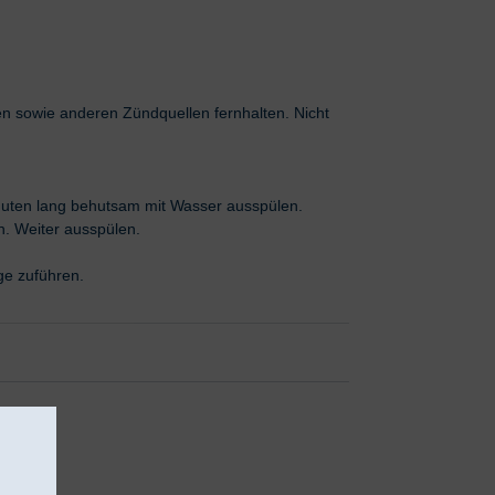
n sowie anderen Zündquellen fernhalten. Nicht
en lang behutsam mit Wasser ausspülen.
n. Weiter ausspülen.
ge zuführen.