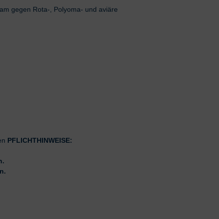
rksam gegen Rota-, Polyoma- und aviäre
g
ten
PFLICHTHINWEISE:
n.
n.