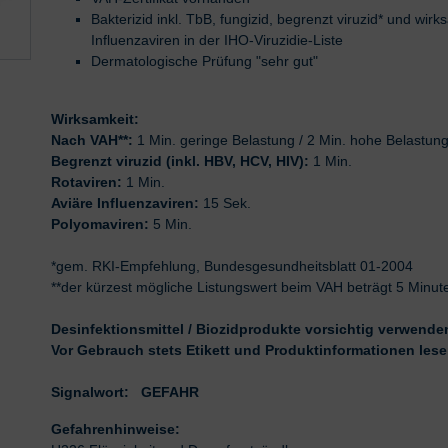
Bakterizid inkl. TbB, fungizid, begrenzt viruzid* und wi
Influenzaviren in der IHO-Viruzidie-Liste
Dermatologische Prüfung "sehr gut"
Wirksamkeit:
Nach VAH**:
1 Min. geringe Belastung / 2 Min. hohe Belastun
Begrenzt viruzid (inkl. HBV, HCV, HIV):
1 Min.
Rotaviren:
1 Min.
Aviäre Influenzaviren:
15 Sek.
Polyomaviren:
5 Min.
*gem. RKI-Empfehlung, Bundesgesundheitsblatt 01-2004
**der kürzest mögliche Listungswert beim VAH beträgt 5 Minu
Desinfektionsmittel / Biozidprodukte vorsichtig verwende
Vor Gebrauch stets Etikett und Produktinformationen lese
Signalwort: GEFAHR
Gefahrenhinweise: