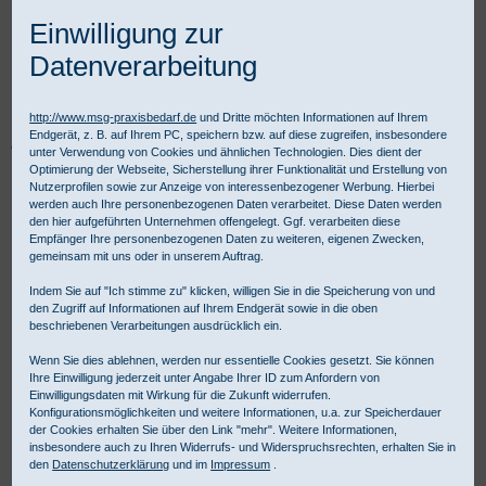
Einwilligung zur
Datenverarbeitung
http://www.msg-praxisbedarf.de
und Dritte möchten Informationen auf Ihrem
Endgerät, z. B. auf Ihrem PC, speichern bzw. auf diese zugreifen, insbesondere
Praxisbedarf Shop
Instrumente
Einmalinstrumente
unter Verwendung von Cookies und ähnlichen Technologien. Dies dient der
AMEPRO Einmalinstrumente
Ophthalmologische Instrumente
Optimierung der Webseite, Sicherstellung ihrer Funktionalität und Erstellung von
Ophthalmologische Scheren
Augenschere gerade spitz / spitz
Nutzerprofilen sowie zur Anzeige von interessenbezogener Werbung. Hierbei
werden auch Ihre personenbezogenen Daten verarbeitet. Diese Daten werden
den hier aufgeführten Unternehmen offengelegt. Ggf. verarbeiten diese
Empfänger Ihre personenbezogenen Daten zu weiteren, eigenen Zwecken,
gemeinsam mit uns oder in unserem Auftrag.
Indem Sie auf "Ich stimme zu" klicken, willigen Sie in die Speicherung von und
den Zugriff auf Informationen auf Ihrem Endgerät sowie in die oben
beschriebenen Verarbeitungen ausdrücklich ein.
Wenn Sie dies ablehnen, werden nur essentielle Cookies gesetzt. Sie können
Ihre Einwilligung jederzeit unter Angabe Ihrer ID zum Anfordern von
Einwilligungsdaten mit Wirkung für die Zukunft widerrufen.
Konfigurationsmöglichkeiten und weitere Informationen, u.a. zur Speicherdauer
der Cookies erhalten Sie über den Link "mehr". Weitere Informationen,
insbesondere auch zu Ihren Widerrufs- und Widerspruchsrechten, erhalten Sie in
den
Datenschutzerklärung
und im
Impressum
.