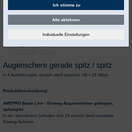
Ich stimme zu
Alle ablehnen
Augenschere gerade spitz / spitz
in 4 Ausführungen, einzeln steril verpackt, VE = 25 Stück
Produktbeschreibung:
AMEPRO Basic Line - Einweg-Augenscheren gebogen,
spitz/spitz
In der Spenderbox befinden sich 25 einzeln steril verpackte
Einweg-Scheren.