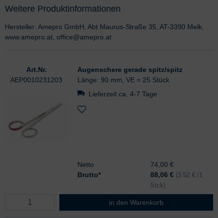
Weitere Produktinformationen
Hersteller: Amepro GmbH, Abt Maurus-Straße 35, AT-3390 Melk,
www.amepro.at, office@amepro.at
Art.Nr.
Augenschere gerade spitz/spitz
AEP0010231203
Länge: 90 mm, VE = 25 Stück
Lieferzeit ca. 4-7 Tage
Netto
74,00 €
Brutto*
88,06
€
(3.52 € /1
Stck)
Augenschere gerade spitz/spitz
in den Warenkorb