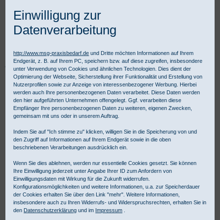
Einwilligung zur
Datenverarbeitung
http://www.msg-praxisbedarf.de
und Dritte möchten Informationen auf Ihrem
Endgerät, z. B. auf Ihrem PC, speichern bzw. auf diese zugreifen, insbesondere
Praxisbedarf Shop
Verbandmittel
Pflaster und Tape
Fixierpflaster
unter Verwendung von Cookies und ähnlichen Technologien. Dies dient der
Rollenpflaster
Askina Film
Optimierung der Webseite, Sicherstellung ihrer Funktionalität und Erstellung von
Nutzerprofilen sowie zur Anzeige von interessenbezogener Werbung. Hierbei
werden auch Ihre personenbezogenen Daten verarbeitet. Diese Daten werden
den hier aufgeführten Unternehmen offengelegt. Ggf. verarbeiten diese
Empfänger Ihre personenbezogenen Daten zu weiteren, eigenen Zwecken,
gemeinsam mit uns oder in unserem Auftrag.
Indem Sie auf "Ich stimme zu" klicken, willigen Sie in die Speicherung von und
den Zugriff auf Informationen auf Ihrem Endgerät sowie in die oben
beschriebenen Verarbeitungen ausdrücklich ein.
Wenn Sie dies ablehnen, werden nur essentielle Cookies gesetzt. Sie können
Ihre Einwilligung jederzeit unter Angabe Ihrer ID zum Anfordern von
Einwilligungsdaten mit Wirkung für die Zukunft widerrufen.
Konfigurationsmöglichkeiten und weitere Informationen, u.a. zur Speicherdauer
der Cookies erhalten Sie über den Link "mehr". Weitere Informationen,
insbesondere auch zu Ihren Widerrufs- und Widerspruchsrechten, erhalten Sie in
den
Datenschutzerklärung
und im
Impressum
.