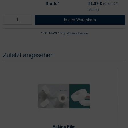
Brutto*
81,97
€
(0.75 € /1
Meter)
Askina Film 9,1m x 2,5cm
in den Warenkorb
* inkl. MwSt./ zzgl.
Versandkosten
Zuletzt angesehen
Askina Film