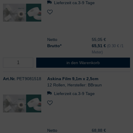
Lieferzeit ca.3-9 Tage
Netto
55,05 €
Brutto*
65,51
€
(0.30 € /1
Meter)
Askina Film 9,1m x 1,25cm
in den Warenkorb
Art.Nr.
PET9081518
Askina Film 9,1m x 2,5cm
12 Rollen, Hersteller: BBraun
Lieferzeit ca.3-9 Tage
Netto
68,88 €