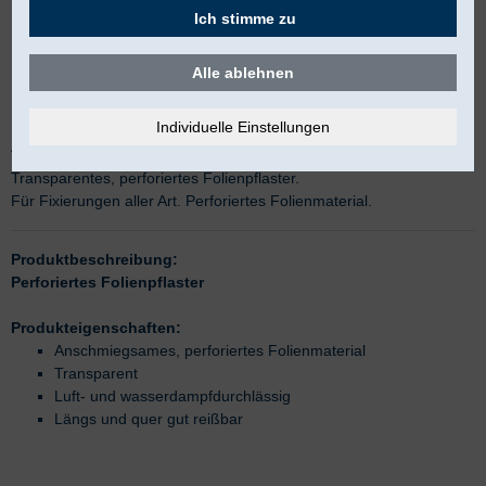
Ich stimme zu
Alle ablehnen
Askina Film
Transparentes, perforiertes Folienpflaster.
Für Fixierungen aller Art. Perforiertes Folienmaterial.
Produktbeschreibung:
Perforiertes Folienpflaster
Produkteigenschaften:
Anschmiegsames, perforiertes Folienmaterial
Transparent
Luft- und wasserdampfdurchlässig
Längs und quer gut reißbar