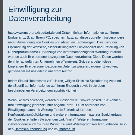
Einwilligung zur
Datenverarbeitung
http://www.msg-praxisbedarf.de
und Dritte möchten Informationen auf Ihrem
Endgerät, z. B. auf Ihrem PC, speichern bzw. auf diese zugreifen, insbesondere
Praxisbedarf Shop
Betriebsmedizin
Erste Hilfe im Betrieb
unter Verwendung von Cookies und ähnlichen Technologien. Dies dient der
Küche und Verbrennungen
Alumed / aluderm Verbandtuch
Optimierung der Webseite, Sicherstellung ihrer Funktionalität und Erstellung von
Nutzerprofilen sowie zur Anzeige von interessenbezogener Werbung. Hierbei
werden auch Ihre personenbezogenen Daten verarbeitet. Diese Daten werden
den hier aufgeführten Unternehmen offengelegt. Ggf. verarbeiten diese
Empfänger Ihre personenbezogenen Daten zu weiteren, eigenen Zwecken,
gemeinsam mit uns oder in unserem Auftrag.
Indem Sie auf "Ich stimme zu" klicken, willigen Sie in die Speicherung von und
den Zugriff auf Informationen auf Ihrem Endgerät sowie in die oben
beschriebenen Verarbeitungen ausdrücklich ein.
Wenn Sie dies ablehnen, werden nur essentielle Cookies gesetzt. Sie können
Ihre Einwilligung jederzeit unter Angabe Ihrer ID zum Anfordern von
Einwilligungsdaten mit Wirkung für die Zukunft widerrufen.
Konfigurationsmöglichkeiten und weitere Informationen, u.a. zur Speicherdauer
der Cookies erhalten Sie über den Link "mehr". Weitere Informationen,
insbesondere auch zu Ihren Widerrufs- und Widerspruchsrechten, erhalten Sie in
den
Datenschutzerklärung
und im
Impressum
.