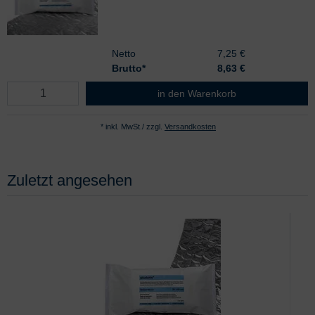
Netto
7,25 €
Brutto*
8,63
€
alumed Verbandtuch A mittel
in den Warenkorb
* inkl. MwSt./ zzgl.
Versandkosten
Zuletzt angesehen