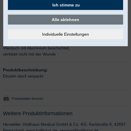
Ich stimme zu
Alle ablehnen
Alumed / aluderm Verbandtuch
Vliestuch mit Aluminium beschichtet,
verklebt nicht mit der Wunde
Produktbeschreibung:
Einzeln steril verpackt.
Produktdaten drucken
Weitere Produktinformationen
Hersteller: Holthaus Medical GmbH & Co. KG, Karlstraße 8, 42897
Remscheid, www.holthaus.de, service@holthaus.de