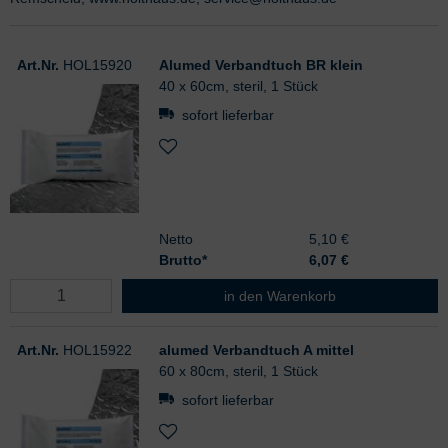
Art.Nr.
HOL15920
Alumed Verbandtuch BR klein
40 x 60cm, steril, 1 Stück
sofort lieferbar
Netto
5,10 €
Brutto*
6,07
€
Alumed Verbandtuch BR klein
in den Warenkorb
Art.Nr.
HOL15922
alumed Verbandtuch A mittel
60 x 80cm, steril, 1 Stück
sofort lieferbar