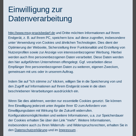
Einwilligung zur
Datenverarbeitung
http://www.msg-praxisbedarf.de
und Dritte möchten Informationen auf Ihrem
Endgerät, z. B. auf Ihrem PC, speichern bzw. auf diese zugreifen, insbesondere
Praxisbedarf Shop
Instrumente
Einmalinstrumente
unter Verwendung von Cookies und ähnlichen Technologien. Dies dient der
AMEPRO Einmalinstrumente
Pinzetten
Adson Pinzette anatomisch
Optimierung der Webseite, Sicherstellung ihrer Funktionalität und Erstellung von
Nutzerprofilen sowie zur Anzeige von interessenbezogener Werbung. Hierbei
werden auch Ihre personenbezogenen Daten verarbeitet. Diese Daten werden
den hier aufgeführten Unternehmen offengelegt. Ggf. verarbeiten diese
Empfänger Ihre personenbezogenen Daten zu weiteren, eigenen Zwecken,
gemeinsam mit uns oder in unserem Auftrag.
Indem Sie auf "Ich stimme zu" klicken, willigen Sie in die Speicherung von und
den Zugriff auf Informationen auf Ihrem Endgerät sowie in die oben
beschriebenen Verarbeitungen ausdrücklich ein.
Wenn Sie dies ablehnen, werden nur essentielle Cookies gesetzt. Sie können
Ihre Einwilligung jederzeit unter Angabe Ihrer ID zum Anfordern von
Einwilligungsdaten mit Wirkung für die Zukunft widerrufen.
Konfigurationsmöglichkeiten und weitere Informationen, u.a. zur Speicherdauer
der Cookies erhalten Sie über den Link "mehr". Weitere Informationen,
insbesondere auch zu Ihren Widerrufs- und Widerspruchsrechten, erhalten Sie in
den
Datenschutzerklärung
und im
Impressum
.