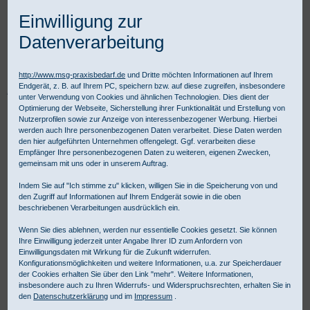
Einwilligung zur
Datenverarbeitung
http://www.msg-praxisbedarf.de
und Dritte möchten Informationen auf Ihrem
Endgerät, z. B. auf Ihrem PC, speichern bzw. auf diese zugreifen, insbesondere
Praxisbedarf Shop
Instrumente
Einmalinstrumente
unter Verwendung von Cookies und ähnlichen Technologien. Dies dient der
Fuhrmann Einmalinstrumente
Ergänzungsinstrumente
Optimierung der Webseite, Sicherstellung ihrer Funktionalität und Erstellung von
Fuhrmann Fox Wundkürette Ø 3,3 mm
Nutzerprofilen sowie zur Anzeige von interessenbezogener Werbung. Hierbei
werden auch Ihre personenbezogenen Daten verarbeitet. Diese Daten werden
den hier aufgeführten Unternehmen offengelegt. Ggf. verarbeiten diese
Empfänger Ihre personenbezogenen Daten zu weiteren, eigenen Zwecken,
gemeinsam mit uns oder in unserem Auftrag.
Indem Sie auf "Ich stimme zu" klicken, willigen Sie in die Speicherung von und
den Zugriff auf Informationen auf Ihrem Endgerät sowie in die oben
beschriebenen Verarbeitungen ausdrücklich ein.
Wenn Sie dies ablehnen, werden nur essentielle Cookies gesetzt. Sie können
Ihre Einwilligung jederzeit unter Angabe Ihrer ID zum Anfordern von
Einwilligungsdaten mit Wirkung für die Zukunft widerrufen.
Konfigurationsmöglichkeiten und weitere Informationen, u.a. zur Speicherdauer
der Cookies erhalten Sie über den Link "mehr". Weitere Informationen,
insbesondere auch zu Ihren Widerrufs- und Widerspruchsrechten, erhalten Sie in
den
Datenschutzerklärung
und im
Impressum
.