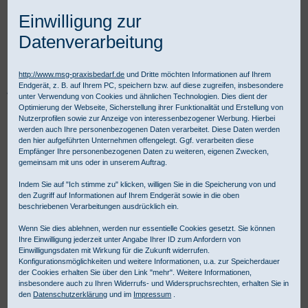
Einwilligung zur
Datenverarbeitung
http://www.msg-praxisbedarf.de
und Dritte möchten Informationen auf Ihrem
Endgerät, z. B. auf Ihrem PC, speichern bzw. auf diese zugreifen, insbesondere
Praxisbedarf Shop
Diagnostik
Fachspezifische Diagnostik
unter Verwendung von Cookies und ähnlichen Technologien. Dies dient der
EKG-Geräte und Zubehör
Elektroden
Optimierung der Webseite, Sicherstellung ihrer Funktionalität und Erstellung von
Blue Sensor Q-00-A Spezial-Elektroden Ø 40 mm (25 Stück)
Nutzerprofilen sowie zur Anzeige von interessenbezogener Werbung. Hierbei
werden auch Ihre personenbezogenen Daten verarbeitet. Diese Daten werden
den hier aufgeführten Unternehmen offengelegt. Ggf. verarbeiten diese
Empfänger Ihre personenbezogenen Daten zu weiteren, eigenen Zwecken,
gemeinsam mit uns oder in unserem Auftrag.
Indem Sie auf "Ich stimme zu" klicken, willigen Sie in die Speicherung von und
den Zugriff auf Informationen auf Ihrem Endgerät sowie in die oben
beschriebenen Verarbeitungen ausdrücklich ein.
Wenn Sie dies ablehnen, werden nur essentielle Cookies gesetzt. Sie können
Ihre Einwilligung jederzeit unter Angabe Ihrer ID zum Anfordern von
Einwilligungsdaten mit Wirkung für die Zukunft widerrufen.
Konfigurationsmöglichkeiten und weitere Informationen, u.a. zur Speicherdauer
der Cookies erhalten Sie über den Link "mehr". Weitere Informationen,
insbesondere auch zu Ihren Widerrufs- und Widerspruchsrechten, erhalten Sie in
den
Datenschutzerklärung
und im
Impressum
.