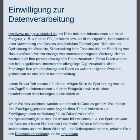
Einwilligung zur
Datenverarbeitung
http://www.msg-praxisbedarf.de
und Dritte möchten Informationen auf Ihrem
Endgerät, z. B. auf Ihrem PC, speichern bzw. auf diese zugreifen, insbesondere
Praxisbedarf Shop
Instrumente
Einmalinstrumente
unter Verwendung von Cookies und ähnlichen Technologien. Dies dient der
AMEPRO Einmalinstrumente
Pinzetten
Optimierung der Webseite, Sicherstellung ihrer Funktionalität und Erstellung von
Adson Pinzette chirurgisch 1:2 Zähne
Nutzerprofilen sowie zur Anzeige von interessenbezogener Werbung. Hierbei
werden auch Ihre personenbezogenen Daten verarbeitet. Diese Daten werden
den hier aufgeführten Unternehmen offengelegt. Ggf. verarbeiten diese
Empfänger Ihre personenbezogenen Daten zu weiteren, eigenen Zwecken,
gemeinsam mit uns oder in unserem Auftrag.
Indem Sie auf "Ich stimme zu" klicken, willigen Sie in die Speicherung von und
den Zugriff auf Informationen auf Ihrem Endgerät sowie in die oben
beschriebenen Verarbeitungen ausdrücklich ein.
Wenn Sie dies ablehnen, werden nur essentielle Cookies gesetzt. Sie können
Ihre Einwilligung jederzeit unter Angabe Ihrer ID zum Anfordern von
Einwilligungsdaten mit Wirkung für die Zukunft widerrufen.
Konfigurationsmöglichkeiten und weitere Informationen, u.a. zur Speicherdauer
der Cookies erhalten Sie über den Link "mehr". Weitere Informationen,
insbesondere auch zu Ihren Widerrufs- und Widerspruchsrechten, erhalten Sie in
den
Datenschutzerklärung
und im
Impressum
.